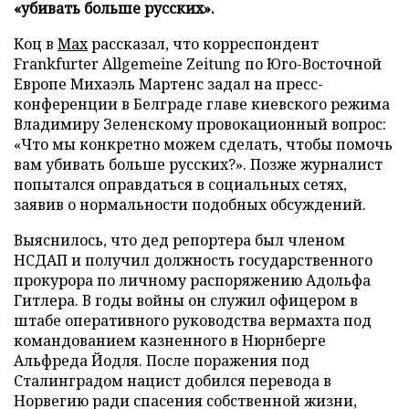
«убивать больше русских».
Коц в
Мах
рассказал, что корреспондент
Frankfurter Allgemeine Zeitung по Юго-Восточной
Европе Михаэль Мартенс задал на пресс-
конференции в Белграде главе киевского режима
Владимиру Зеленскому провокационный вопрос:
«Что мы конкретно можем сделать, чтобы помочь
вам убивать больше русских?». Позже журналист
попытался оправдаться в социальных сетях,
заявив о нормальности подобных обсуждений.
Выяснилось, что дед репортера был членом
НСДАП и получил должность государственного
прокурора по личному распоряжению Адольфа
Гитлера. В годы войны он служил офицером в
штабе оперативного руководства вермахта под
командованием казненного в Нюрнберге
Альфреда Йодля. После поражения под
Сталинградом нацист добился перевода в
Норвегию ради спасения собственной жизни,