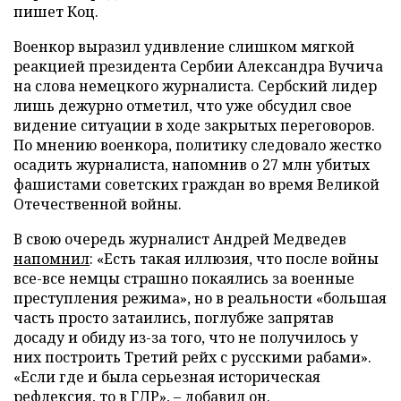
пишет Коц.
Военкор выразил удивление слишком мягкой
реакцией президента Сербии Александра Вучича
на слова немецкого журналиста. Сербский лидер
лишь дежурно отметил, что уже обсудил свое
видение ситуации в ходе закрытых переговоров.
По мнению военкора, политику следовало жестко
осадить журналиста, напомнив о 27 млн убитых
фашистами советских граждан во время Великой
Отечественной войны.
В свою очередь журналист Андрей Медведев
напомнил
: «Есть такая иллюзия, что после войны
все-все немцы страшно покаялись за военные
преступления режима», но в реальности «большая
часть просто затаились, поглубже запрятав
досаду и обиду из-за того, что не получилось у
них построить Третий рейх с русскими рабами».
«Если где и была серьезная историческая
рефлексия, то в ГДР», – добавил он.