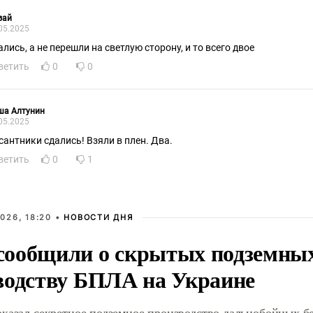
зай
05.2025
ались, а не перешли на светлую сторону, и то всего двое
ветить
0
0
ша Алтунин
05.2025
сантники сдались! Взяли в плен. Два.
ветить
0
1
026, 18:20 •
НОВОСТИ ДНЯ
ообщили о скрытых подземных 
водству БПЛА на Украине
оказал секретное подземное производство дальнобойных б