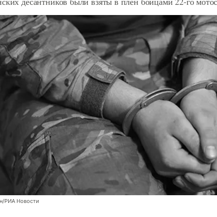
ских десантников были взяты в плен бойцами 22-го мото
н/РИА Новости