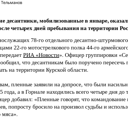
 Тельманов
е десантники, мобилизованные в январе, оказал
осле четырех дней пребывания на территории Рос
нослужащих 78-го отдельного десантно-штурмового
йцами 22-го мотострелкового полка 44-го армейског
 передает
РИА «Новости
». Офицер группировки «С
сообщил, что десантникам было поручено пересечь 
ать на территории Курской области.
овам, пленные заявили на допросе, что были насиль
5 года, а в Горнале находились всего четыре дня до т
цер добавил: «Пленные говорят, что командование и
в, попросту бросило на произвол судьбы и использ
 мяса».