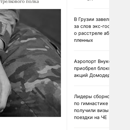
стрелкового полка
В Грузии завели дело и
за слов экс-госминист
о расстреле абхазских
пленных
Аэропорт Внуково
приобрел блокпакет
акций Домодедово
Лидеры сборной Росси
по гимнастике не
получили визы для
поездки на ЧЕ