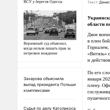
ВСУ у берегов Одессы
Tекст:
Денис
Украински
области п
Двое воен
в плен бо
Верховный суд объяснил,
Горналем,
когда нельзя лишать прав за
нетрезвое вождение
«Витязь» 
и действов
По его сл
Захарова объяснила
января 202
выпад президента Польши
плену. Офи
комплексами
сослуживце
пушечного
Судья по делу Католикоса