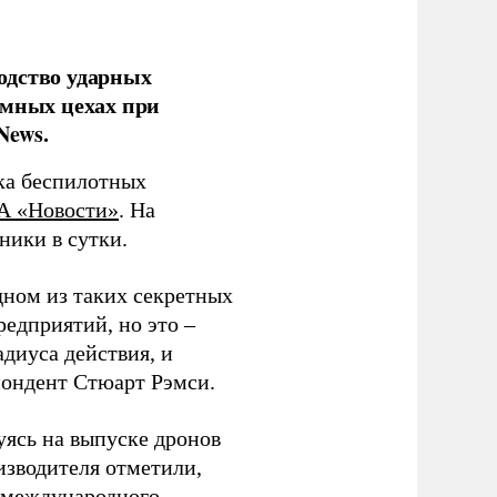
одство ударных
емных цехах при
News.
ка беспилотных
А «Новости»
. На
ники в сутки.
дном из таких секретных
редприятий, но это –
диуса действия, и
спондент Стюарт Рэмси.
уясь на выпуске дронов
изводителя отметили,
в международного