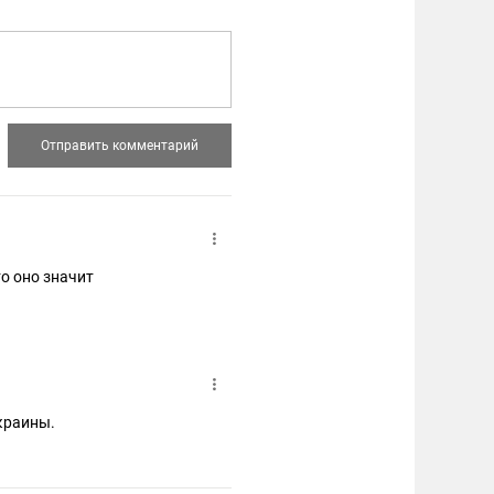
то оно значит
краины.