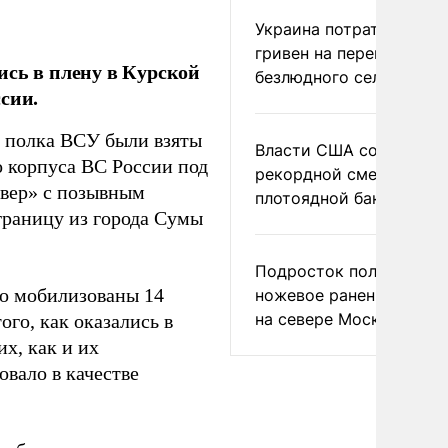
Украина потратила 1 мл
гривен на переименова
ись в плену в Курской
безлюдного села
сии.
 полка ВСУ были взяты
Власти США сообщили 
о корпуса ВС России под
рекордной смертности 
евер» с позывным
плотоядной бактерии
границу из города Сумы
Подросток получил
но мобилизованы 14
ножевое ранение в дра
на севере Москвы
ого, как оказались в
х, как и их
овало в качестве