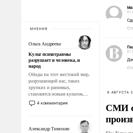
Ма
01.
Сд
От
МНЕНИЯ
Ольга Андреева
Па
01.
Культ психотравмы
разрушает и человека, и
Де
народ
От
Обиды на этот жестокий мир,
разрушающий нас, таких
хрупких и ранимых,
6 АВГУСТА 2
становятся новым культом,
постепенно вытесняя и
4 комментария
СМИ с
отменяя традиционное
требование к человеку – быть
произ
мужественным и твердым под
ударами судьбы, брать на себя
Александр Тимохин
Sky News п