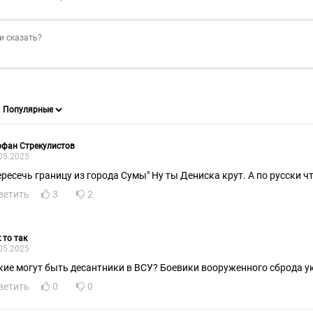
офан Стрекулистов
05.2025
пересечь границу из города Сумы" Ну ты Дениска крут. А по русски ч
ветить
3
2
 то так
05.2025
кие могут быть десантники в ВСУ? Боевики вооруженного сброда у
ветить
0
0