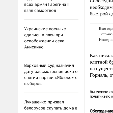
Собеседни
всех армян Гарегина II
необходим
взял самоотвод
быстрой с
Украинские военные
сдались в плен при
освобождении села
Анискино
Как писал
элитной б
Верховный суд назначил
на сущест
дату рассмотрения иска о
Горналь, о
снятии партии «Яблоко» с
выборов
Вы можете к
политике по 
Лукашенко призвал
белорусов скупать дома в
Обсуждение