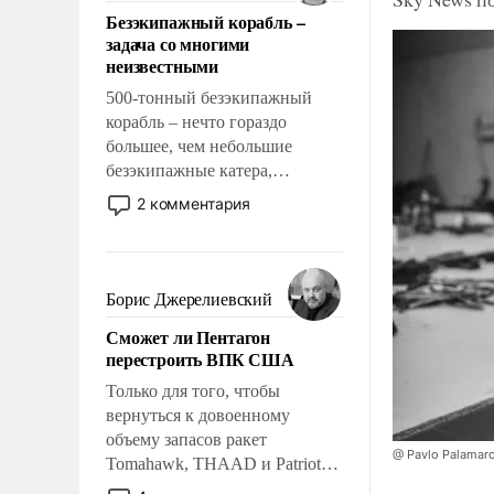
ответственность, помогать
Безэкипажный корабль –
слабым, идти вперед и
задача со многими
адаптироваться.
неизвестными
500-тонный безэкипажный
корабль – нечто гораздо
большее, чем небольшие
безэкипажные катера,
применение которых уже
2 комментария
стало обыденностью. Задача по
созданию такого корабля очень
сложна и амбициозна. Однако
и ее реализация радикально
Борис Джерелиевский
поднимет наши боевые
Сможет ли Пентагон
возможности.
перестроить ВПК США
Только для того, чтобы
вернуться к довоенному
объему запасов ракет
@ Pavlo Palamar
Tomahawk, THAAD и Patriot
США потребуется более трех