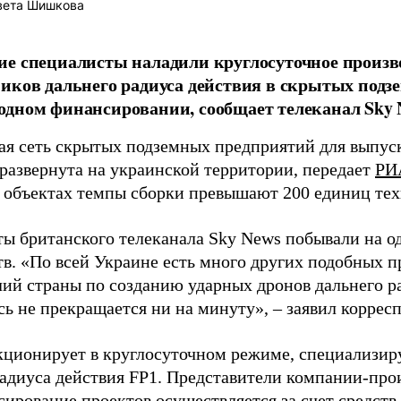
вета Шишкова
е специалисты наладили круглосуточное произв
иков дальнего радиуса действия в скрытых подз
дном финансировании, сообщает телеканал Sky 
я сеть скрытых подземных предприятий для выпус
 развернута на украинской территории, передает
РИ
 объектах темпы сборки превышают 200 единиц тех
ы британского телеканала Sky News побывали на о
в. «По всей Украине есть много других подобных п
лий страны по созданию ударных дронов дальнего ра
сь не прекращается ни на минуту», – заявил корре
кционирует в круглосуточном режиме, специализир
радиуса действия FP1. Представители компании-про
сирование проектов осуществляется за счет средст