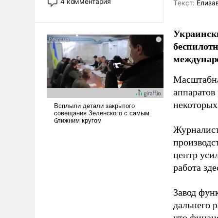
4 комментария
Tекст:
Елиза
лет. Даже небольшая война с
Ираном опустошила
американские арсеналы.
Украински
Сложившаяся ситуация
беспилотн
означает многолетний период
междунаро
уязвимости США, например,
перед Китаем.
Масштабна
аппаратов
некоторых
Журналист
производст
центр уси
работа зде
Завод фун
дальнего 
что финан