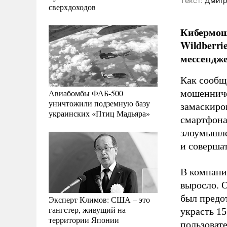
Tекст:
Дмитр
сверхдоходов
Кибермош
Wildberri
мессендж
Как сооб
Авиабомбы ФАБ-500
мошенниче
уничтожили подземную базу
замаскиро
украинских «Птиц Мадьяра»
смартфона
злоумышле
и соверша
В компании
выросло. 
был предо
Эксперт Климов: США – это
гангстер, живущий на
украсть 15
территории Японии
пользоват