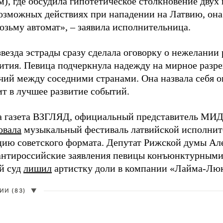
), где обсудила гипотетическое столкновение двух 
возможных действиях при нападении на Латвию, она
возьму автомат», – заявила исполнительница.
везда эстрады сразу сделала оговорку о нежелании
ития. Певица подчеркнула надежду на мирное раз
чий между соседними странами. Она назвала себя 
ит в лучшее развитие событий.
а газета ВЗГЛЯД, официальный представитель МИД
овала
музыкальный фестиваль латвийской исполнит
цию советского формата. Депутат Рижской думы Ал
нтироссийские заявления певицы конъюнктурными
й суд
лишил
артистку доли в компании «Лайма-Люк
И (83)
▼