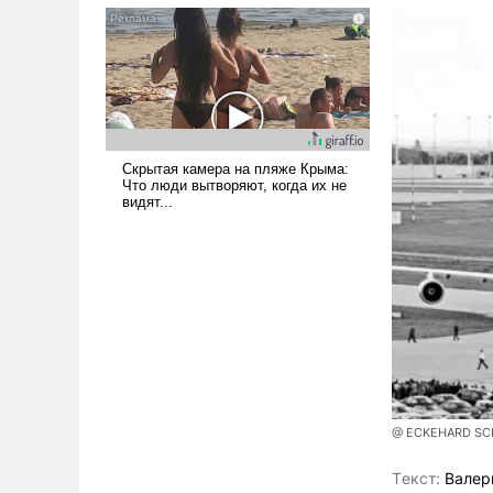
псевдонаучной фантастики,
стало всерьез обсуждаемой
идеей.
@ ECKEHARD SCHU
Tекст:
Валер