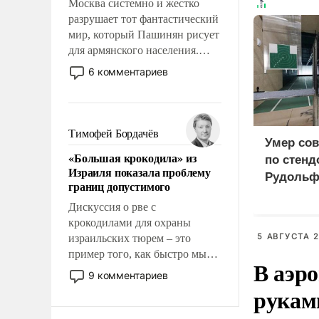
Москва системно и жестко
разрушает тот фантастический
мир, который Пашинян рисует
для армянского населения.
Мир, где этому населению все
6 комментариев
должны просто по
определению, где его
политические прожекты будут
беспрекословно оплачиваться
Тимофей Бордачёв
Умер сов
за счет российских
«Большая крокодила» из
по стенд
налогоплательщиков и где за
Израиля показала проблему
свои поступки не нужно
Рудольф
границ допустимого
отвечать.
Дискуссия о рве с
крокодилами для охраны
5 АВГУСТА 2
израильских тюрем – это
пример того, как быстро мы
В аэр
двигаемся по пути
9 комментариев
революционных изменений.
рукам
То, что несколько лет назад
было образом для