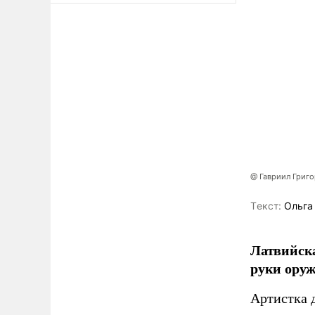
@ Гавриил Григ
Tекст:
Ольга
Латвийска
руки оруж
Артистка 