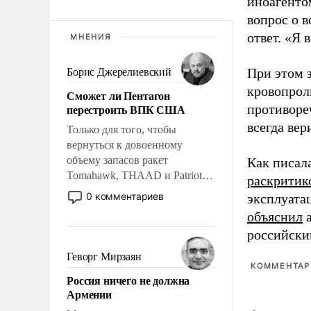
иноагентом
вопрос о 
ответ. «Я 
МНЕНИЯ
При этом з
Борис Джерелиевский
кровопрол
Сможет ли Пентагон
перестроить ВПК США
противоре
всегда вер
Только для того, чтобы
вернуться к довоенному
объему запасов ракет
Как писал
Tomahawk, THAAD и Patriot
раскритик
США потребуется более трех
0 комментариев
эксплуата
лет. Даже небольшая война с
объяснил
а
Ираном опустошила
российски
американские арсеналы.
Сложившаяся ситуация
Геворг Мирзаян
означает многолетний период
КОММЕНТАРИ
Россия ничего не должна
уязвимости США, например,
Армении
перед Китаем.