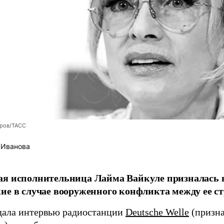
оров/ТАСС
 Иванова
я исполнительница Лайма Вайкуле призналась в
ие в случае вооруженного конфликта между ее ст
дала интервью радиостанции
Deutsche Welle
(призна