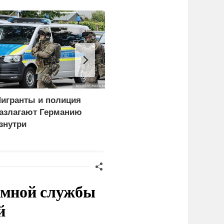
игранты и полиция
Wildberries собрался
азлагают Германию
запустить собственный
знутри
мессенджер
емной службы
й