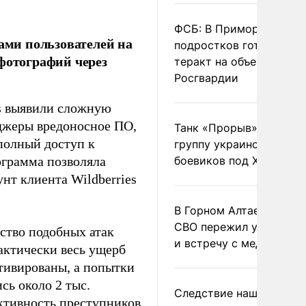
ФСБ: В Приморье трое
ми пользователей на
подростков готовили
фотографий через
теракт на объекте
Росгвардии
ss выявили сложную
джеры вредоносное ПО,
Танк «Прорыв» уничто
полный доступ к
группу украинских
ограмма позволяла
боевиков под Харьково
нт клиента Wildberries
В Горном Алтае участн
СВО пережил удар мол
ество подобных атак
и встречу с медведем
актически весь ущерб
тивированы, а попытки
сь около 2 тыс.
Следствие нашло новы
ктивность преступников