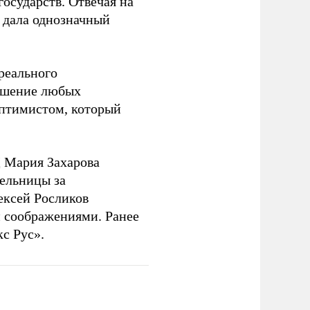
государств. Отвечая на
 дала однозначный
 реального
решение любых
оптимистом, который
 Мария Захарова
ельницы за
ексей Росликов
 соображениями. Ранее
с Рус».