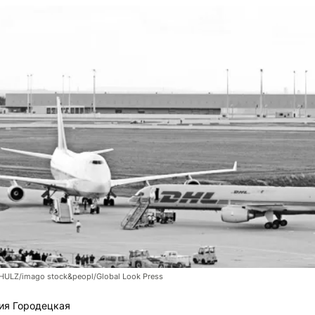
LZ/imago stock&peopl/Global Look Press
ия Городецкая