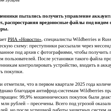
ий Зубарев
енники пытались получить управление аккаунта
es, распространяя вредоносные файлы под видом 
еры.
щает
РИА «Новости»
, специалисты Wildberries и Ru
скую схему: преступники рассылали через мессен
ванное под архив с фотографиями, чтобы получить 
м пользователей. После установки такого файла пр
нникам контролировать устройство, входить в аккау
ть покупки.
 отметили, что в первом квартале 2025 года колич
Однако благодаря антифрод-системам Wildberries пр
твращен: 99,9% мошеннических покупок были деак
 млн рублей – пресечены. Всего под угрозой оказали
елей, но после успешной работы защитных систем а