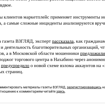
вдвое.
ы клиентов маркетплейс применяет инструменты и
а, а самые сложные инциденты анализируются вру
а газета ВЗГЛЯД, эксперт
рассказала
, как граждана
 и деятельность благотворительных организаций, чт
в, а в Московской области мошенники
предложили
 поджог торгового центра в Нахабино через аноним
Д
предупредило
о новой схеме взлома аккаунтов на 
х страниц.
омментировать материалы газеты ВЗГЛЯД,
зарегистрировавшись
на
отношению к комментариям читайте
здесь
.