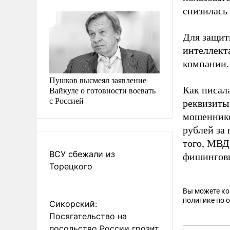
снизилась 
Для защит
интеллект
компании.
Пушков высмеял заявление
Как писал
Вайкуле о готовности воевать
с Россией
реквизиты
мошеннико
рублей за
того, МВ
ВСУ сбежали из
фишинговы
Торецкого
Вы можете к
политике по 
Сикорский:
Посягательство на
посольство России грозит