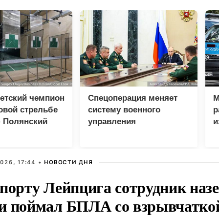
етский чемпион
Спецоперация меняет
М
овой стрельбе
систему военного
р
 Полянский
управления
и
026, 17:44 •
НОВОСТИ ДНЯ
опорту Лейпцига сотрудник наз
и поймал БПЛА со взрывчатко