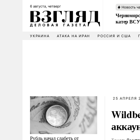
6 августа, четверг
Новость ч
Черноморс
катер ВС
УКРАИНА
АТАКА НА ИРАН
РОССИЯ И США
25 АПРЕЛЯ 
Wildb
аккау
Рубль начал слабеть от