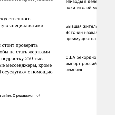
эпизоды в деле
похитителей москвичек
скусственного
чную специалистами
Бывшая жительница
Эстонии назвала главн
преимущества России
м стоит проверять
обы не стать жертвами
США рекордно нарасти
подростку 250 тыс.
импорт российских
ные мессенджеры, кроме
семечек
«Госуслугах» с помощью
 сайте. О редакционной