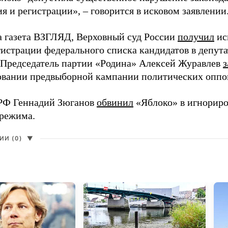
 и регистрации», – говорится в исковом заявлении
а газета ВЗГЛЯД, Верховный суд России
получил
ис
гистрации федерального списка кандидатов в депут
 Председатель партии «Родина» Алексей Журавлев
з
вании предвыборной кампании политических оппо
РФ Геннадий Зюганов
обвинил
«Яблоко» в игнорир
 режима.
И (0)
▼