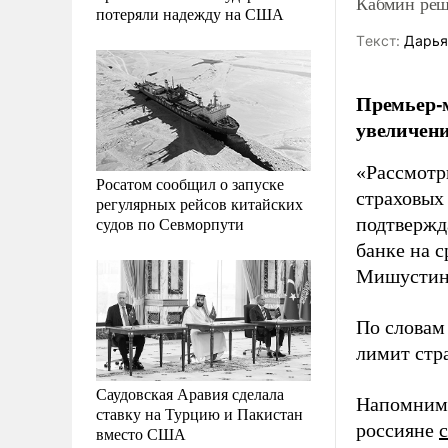
Кабмин реш
потеряли надежду на США
Tекст:
Дарья
Премьер-
увеличени
«Рассмотр
Росатом сообщил о запуске
страховых
регулярных рейсов китайских
судов по Севморпути
подтвержд
банке на с
Мишустин
По словам
лимит стр
Саудовская Аравия сделала
Напомним,
ставку на Турцию и Пакистан
россияне
вместо США