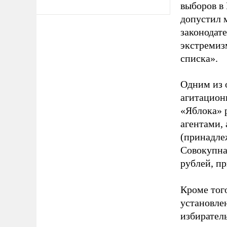
выборов в
допустил 
законодат
экстремиз
списка».
Одним из 
агитацион
«Яблока» 
агентами,
(принадле
Совокупная
рублей, пр
Кроме тог
установле
избиратель