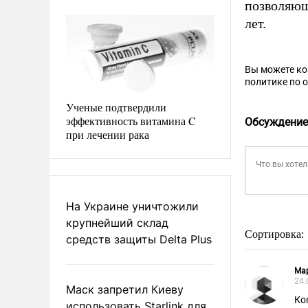
позволяющ
лет.
Вы можете к
политике по 
Ученые подтвердили
эффективность витамина C
Обсуждение
при лечении рака
На Украине уничтожили
крупнейший склад
Сортировка:
средств защиты Delta Plus
Ма
24.
Маск запретил Киеву
Ко
использовать Starlink для