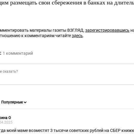
им размещать свои сбережения в банках на длитель
омментировать материалы газеты ВЗГЛЯД,
зарегистрировавшись
на
отношению к комментариям читайте
здесь
.
:
1
комментарий
рина О
04.2025
гда моей маме возместят 3 тысячи советских рублей на СБЕР книжк