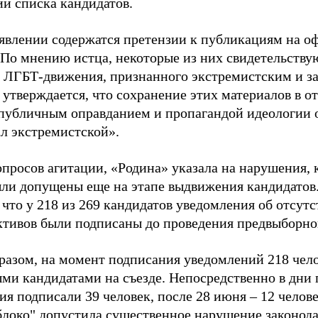
ии списка кандидатов.
аявлении содержатся претензии к публикациям на о
 По мнению истца, некоторые из них свидетельству
 ЛГБТ-движения, признанного экстремистским и з
 утверждается, что сохранение этих материалов в о
«публичным оправданием и пропагандой идеологии 
ал экстремистской».
просов агитации, «Родина» указала на нарушения, 
ыли допущены еще на этапе выдвижения кандидатов. 
 что у 218 из 269 кандидатов уведомления об отсу
активов были подписаны до проведения предвыборног
разом, на момент подписания уведомлений 218 чело
ми кандидатами на съезде. Непосредственно в дни 
я подписали 39 человек, после 28 июня – 12 челов
блоко" допустила существенное нарушение законода