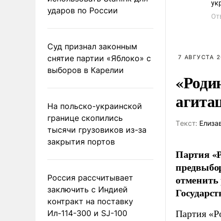
ударов по России
От
Суд признал законным
снятие партии «Яблоко» с
7 АВГУСТА 2
выборов в Карелии
«Роди
агита
На польско-украинской
границе скопились
Tекст:
Елиза
тысячи грузовиков из-за
закрытия портов
Партия «Р
предвыбор
Россия рассчитывает
отменить 
заключить с Индией
Государст
контракт на поставку
Ил-114-300 и SJ-100
Партия «Р