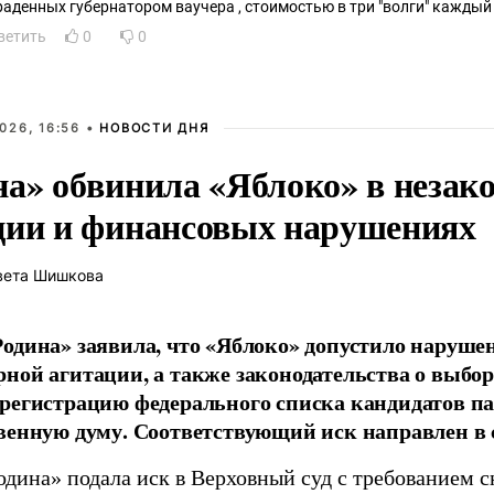
украденных губернатором ваучера , стоимостью в три "волги" кажды
ветить
0
0
026, 16:56 •
НОВОСТИ ДНЯ
на» обвинила «Яблоко» в незак
ции и финансовых нарушениях
вета Шишкова
одина» заявила, что «Яблоко» допустило наруше
ной агитации, а также законодательства о выбор
регистрацию федерального списка кандидатов па
венную думу. Соответствующий иск направлен в с
одина» подала иск в Верховный суд с требованием с