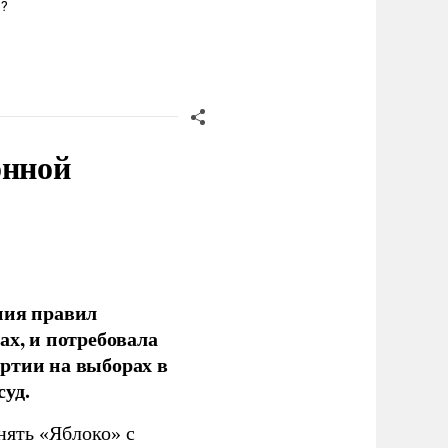
й ?
онной
ния правил
ах, и потребовала
ртии на выборах в
уд.
нять «Яблоко» с