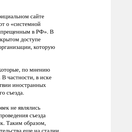
фициальном сайте
ют о «системной
апрещенным в РФ». В
ткрытом доступе
организации, которую
которые, по мнению
В частности, в иске
тствии иностранных
о съезда.
век не являлись
проведения съезда
ек. Таким образом,
тельства еще на стадии