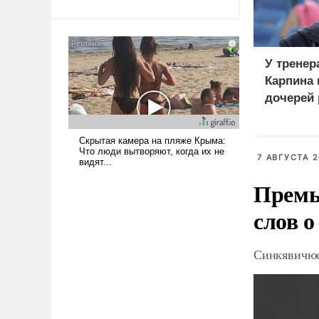
Ираном опустошила
американские арсеналы.
Сложившаяся ситуация
означает многолетний период
У тренер
уязвимости США, например,
Карпина 
перед Китаем.
дочерей
7 АВГУСТА 2
Премь
слов о
Синкявичюс