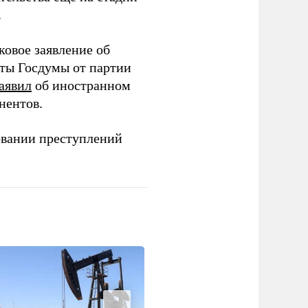
.
ковое заявление об
аты Госдумы от партии
аявил
об иностранном
нентов.
овании преступлений