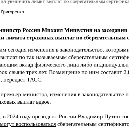
ил увеличить лимит выплат по сберегательным сертифика
 Григоренко
министр России Михаил Мишустин на заседании 
и лимита страховых выплат по сберегательным 
им сегодня изменения в законодательство, которым
 выплат по так называемым сберегательным сертиф
ающим вклад физического лица либо индивидуальн
рок свыше трех лет. Возмещение по ним составит 2,
, передает
ТАСС
.
 премьер-министра, изменения в законодательстве п
аховых выплат вдвое.
 в 2024 году президент России Владимир Путин сооб
смогут воспользоваться
сберегательным сертификато