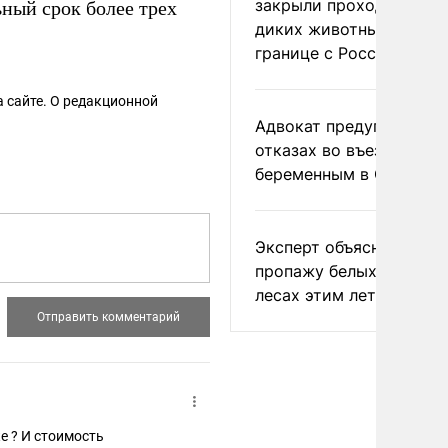
закрыли проходы для
ный срок более трех
диких животных на
границе с Россией
 сайте. О редакционной
Адвокат предупредил о
отказах во въезде
беременным в США
Эксперт объяснил
пропажу белых грибов 
лесах этим летом
е ? И стоимость