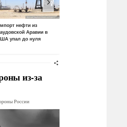
мпорт нефти из
В Горном Алтае
аудовской Аравии в
участник СВО пережил
ША упал до нуля
удар молнии и встречу 
медведем
роны из-за
тороны России