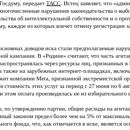
 Госдуму, передает
ТАСС
. Истец заявляет, что «адм
многочисленные нарушения законодательства о выбор
ельства об интеллектуальной собственности и о про
му, каждое из которых влечет отмену регистрации 
основных доводов иска стали предполагаемые нару
ной кампании. В «Родине» считают, что часть агит
распространялась через ресурсы лиц, признанных 
 а также на зарубежных интернет-площадках, включа
жит компании Meta, признанной экстремистской ор
 стоимость этих услуг за период с 27 июня по 6 ав
и этом оплата производилась не из избирательного 
о, по утверждению партии, общие расходы на агит
нный законом предел более чем на 5% от максималь
ного фонда, что, как отмечается в иске, является 