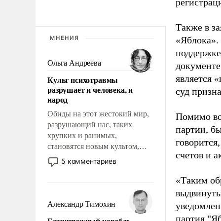
регистрац
Также в з
МНЕНИЯ
«Яблока».
поддержке
Ольга Андреева
документе
является 
Культ психотравмы
разрушает и человека, и
суд призн
народ
Обиды на этот жестокий мир,
Помимо во
разрушающий нас, таких
партии, б
хрупких и ранимых,
говорится,
становятся новым культом,
счетов и 
постепенно вытесняя и
5 комментариев
отменяя традиционное
требование к человеку – быть
«Таким об
мужественным и твердым под
выдвинуты
ударами судьбы, брать на себя
Александр Тимохин
уведомлени
ответственность, помогать
партия "Я
Безэкипажный корабль –