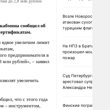
там до 2,8 млн рублей
Возле Новороссийска
атакован сухогруз под
кабмина сообщил об
турецким флагом
сертификатам.
и вдвое увеличим лимит
На НПЗ в Братиславе
икатам,
произошел мощный
ого предпринимателя в
пожар
8 млн рублей», – заявил
Суд Петербурга заочно
озволят увеличить
арестовал супругу
Александра Невзорова
щил, что с этого года
м – инструментом,
Финские пограничники