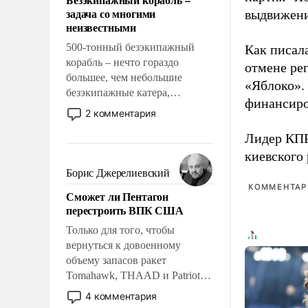
слабым, идти вперед и
задача со многими
выдвижения
адаптироваться.
неизвестными
500-тонный безэкипажный
Как писал
корабль – нечто гораздо
отмене ре
большее, чем небольшие
«Яблоко».
безэкипажные катера,
финансиро
применение которых уже
2 комментария
стало обыденностью. Задача по
Лидер КП
созданию такого корабля очень
сложна и амбициозна. Однако
киевского
и ее реализация радикально
Борис Джерелиевский
поднимет наши боевые
КОММЕНТАРИ
Сможет ли Пентагон
возможности.
перестроить ВПК США
Только для того, чтобы
вернуться к довоенному
объему запасов ракет
Tomahawk, THAAD и Patriot
США потребуется более трех
4 комментария
лет. Даже небольшая война с