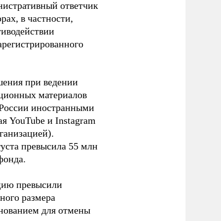
инистративный ответчик
ах, в частности,
тиводействии
зарегистрированного
шения при ведении
ационных материалов
в России иностранными
я YouTube и Instagram
ганизацией).
густа превысила 55 млн
фонда.
ацию превысили
ного размера
основанием для отмены