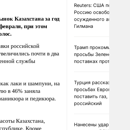
Reuters: США попросил
Россию освободить
нок Казахстана за год
осужденного американ
 февраля, при этом
Гилмана
олос.
тавки российской
Трамп прокомментиров
величились почти в два
просьбы Зеленского о
женной службы
поставках противораке
Турция рассказала о
 как лаки и шампуни, на
просьбах Европы
лю в 46% заняла
поставить газ, но не
, маникюра и педикюра.
российский
асоты Казахстана,
Нанесены удары по
еспублике. Кроме