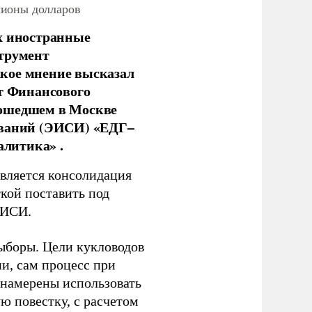
лионы долларов
х иностранные
струмент
кое мнение высказал
нт Финансового
рошедшем в Москве
ований (ЭИСИ) «ЕДГ–
алитика» .
является консолидация
кой поставить под
ЭИСИ.
ыборы. Цели кукловодов
и, сам процесс при
 намерены использовать
ю повестку, с расчетом