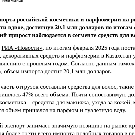
 Тельманов
орта российской косметики и парфюмерии на ры
ти вдвое, достигнув 20,1 млн долларов по итогам
й прирост наблюдается в сегменте средств для в
т
РИА «Новости»
, по итогам февраля 2025 года пос
, декоративных средств и парфюмерии в Казахстан у
равнению с прошлым годом. Согласно данным тамо
, объем импорта достиг 20,1 млн долларов.
асть отгрузок составили средства для волос, такие
ришлось 47% всего объема. Почти сопоставимую до
косметика – средства для макияжа, ухода за кожей
я объем пришелся на парфюм и туалетную воду.
й экспорт занимает значимую позицию на рынке кр
ая более трети всего импорта подобных товаров в р