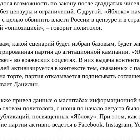
юся возможность по закону после двадцатых чисел
 без цензуры и ограничений. С другой, «Яблоко» н
 с целью обвинить власти России в цензуре и в стра
й «оппозицией», – говорит политолог.
вам, какой сценарий будет избран базовым, будет за
стрированная партия до агитационной кампании. «Я
свет» во вражеских соцсетях. В них выдача контент
лей активизируется в контексте тем, связанных с па
на торте, партия отказывается подписывать соглаше
ивает Данилин.
акже привел данные о масштабах информационной 
о словам политолога, с июня по начало августа был
 публикаций, посвященных «Яблоку». При этом, как
е партии активно ведется в Facebook, Instagram, Y