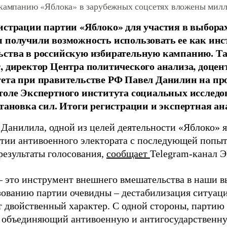
 кампанию «Яблока» в зарубежных соцсетях вложены мил
истрации партии «Яблоко» для участия в выбора
 получили возможность использовать ее как ин
ства в российскую избирательную кампанию. Та
, директор Центра политического анализа, доце
тета при правительстве РФ Павел Данилин на п
толе Экспертного института социальных исслед
становка сил. Итоги регистрации и экспертная ан
 Данилила, одной из целей деятельности «Яблоко» 
ртии антивоенного электората с последующей попыт
результаты голосования,
сообщает
Telegram-канал 
– это инструмент внешнего вмешательства в наши в
зованию партии очевидны – дестабилизация ситуаци
т двойственный характер. С одной стороны, партию
, объединяющий антивоенную и антигосударственну