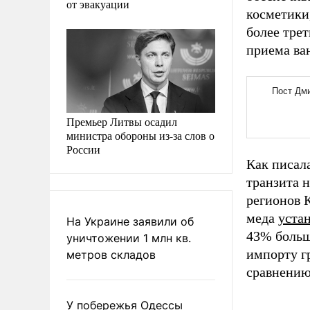
от эвакуации
косметики,
более трет
приема ва
Премьер Литвы осадил
министра обороны из-за слов о
России
Как писал
транзита 
регионов 
меда
уста
На Украине заявили об
43% больше
уничтожении 1 млн кв.
импорту гр
метров складов
сравнению
У побережья Одессы