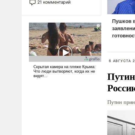
21 комментарий
прожекты будут безусловно
оплачиваться за счет
российских
Пушков 
налогоплательщиков и где
заявлени
Еревану за свои поступки не
готовнос
нужно отвечать.
Россией
6 АВГУСТА 2
Путин
Росси
Путин прин