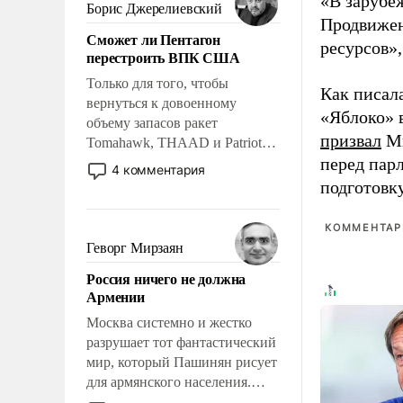
«В зарубе
ударами судьбы, брать на себя
Борис Джерелиевский
ответственность, помогать
Продвижен
Сможет ли Пентагон
слабым, идти вперед и
ресурсов»,
перестроить ВПК США
адаптироваться.
Только для того, чтобы
Как писал
вернуться к довоенному
«Яблоко» 
объему запасов ракет
призвал
Ми
Tomahawk, THAAD и Patriot
перед пар
США потребуется более трех
4 комментария
лет. Даже небольшая война с
подготовк
Ираном опустошила
американские арсеналы.
КОММЕНТАРИ
Сложившаяся ситуация
Геворг Мирзаян
означает многолетний период
Россия ничего не должна
уязвимости США, например,
Армении
перед Китаем.
Москва системно и жестко
разрушает тот фантастический
мир, который Пашинян рисует
для армянского населения.
Мир, где политические