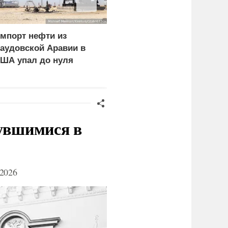
мпорт нефти из
У тренера Валерия
аудовской Аравии в
Карпина после пяти
ША упал до нуля
дочерей родился сын
нувшимися в
2026