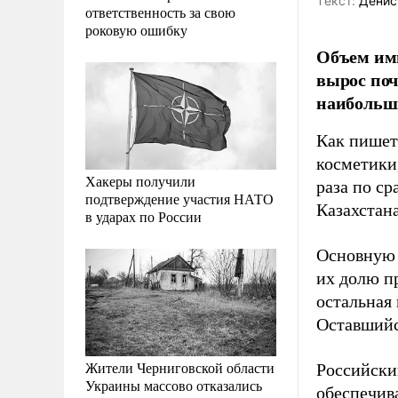
Tекст:
Денис
ответственность за свою
роковую ошибку
Объем имп
вырос поч
наибольши
Как пише
косметики
Хакеры получили
раза по с
подтверждение участия НАТО
Казахстана
в ударах по России
Основную ч
их долю п
остальная 
Оставшийс
Жители Черниговской области
Российски
Украины массово отказались
обеспечив