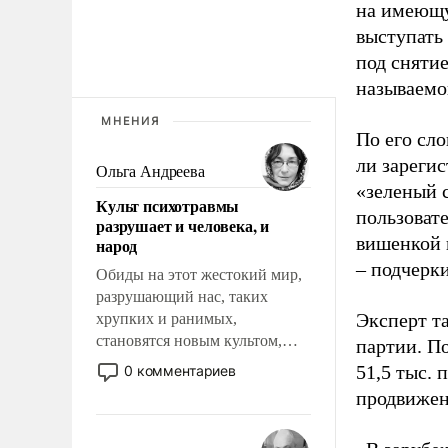
на имеющу
выступать
под снятие
называемо
МНЕНИЯ
По его сло
ли зареги
Ольга Андреева
«зеленый 
Культ психотравмы
пользовате
разрушает и человека, и
вишенкой 
народ
– подчерк
Обиды на этот жестокий мир,
разрушающий нас, таких
Эксперт т
хрупких и ранимых,
становятся новым культом,
партии. П
постепенно вытесняя и
51,5 тыс.
0 комментариев
отменяя традиционное
продвижени
требование к человеку – быть
мужественным и твердым под