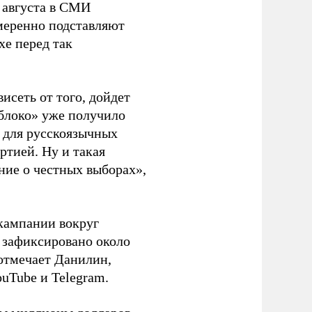
 августа в СМИ
амеренно подставляют
хе перед так
висеть от того, дойдет
блоко» уже получило
а для русскоязычных
ртией. Ну и такая
ние о честных выборах»,
кампании вокруг
о зафиксировано около
 отмечает Данилин,
ouTube и Telegram.