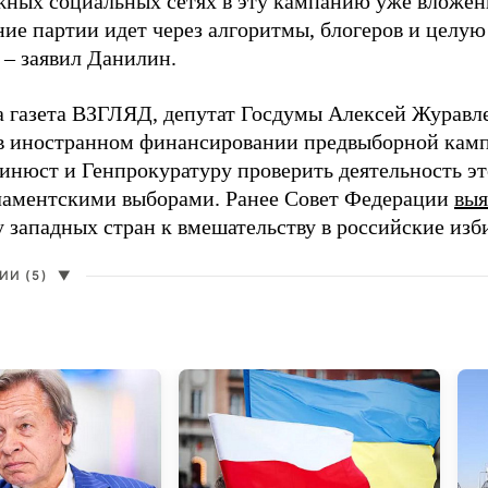
жных социальных сетях в эту кампанию уже вложе
ие партии идет через алгоритмы, блогеров и целу
 – заявил Данилин.
а газета ВЗГЛЯД, депутат Госдумы Алексей Журавл
в иностранном финансировании предвыборной кам
нюст и Генпрокуратуру проверить деятельность э
ламентскими выборами. Ранее Совет Федерации
выя
у западных стран к вмешательству в российские изб
И (5)
▼