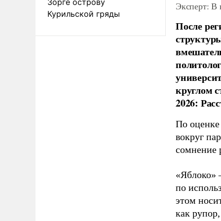
Зорге острову
Эксперт: В
Курильской гряды
После рег
структуры
вмешатель
политолог
универси
круглом с
2026: Рас
По оценке
вокруг па
сомнение 
«Яблоко» 
по исполь
этом носи
как рупор