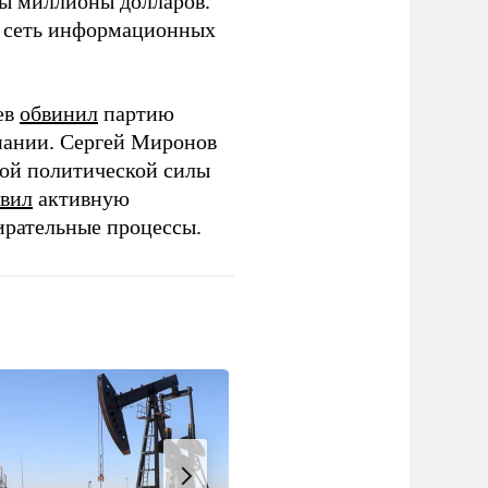
ны миллионы долларов.
ю сеть информационных
ев
обвинил
партию
пании. Сергей Миронов
той политической силы
вил
активную
ирательные процессы.