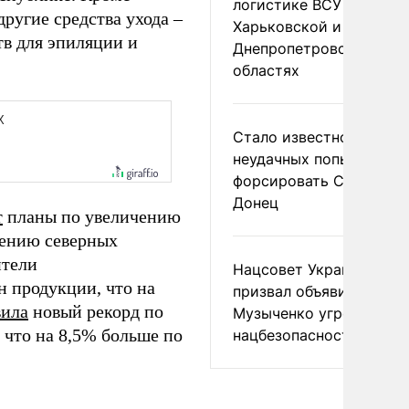
логистике ВСУ в
ругие средства ухода –
Харьковской и
тв для эпиляции и
Днепропетровской
областях
Стало известно о
неудачных попытках ВС
форсировать Северски
Донец
т
планы по увеличению
чению северных
ители
Нацсовет Украины по Т
н продукции, что на
призвал объявить
вила
новый рекорд по
Музыченко угрозой
, что на 8,5% больше по
нацбезопасности