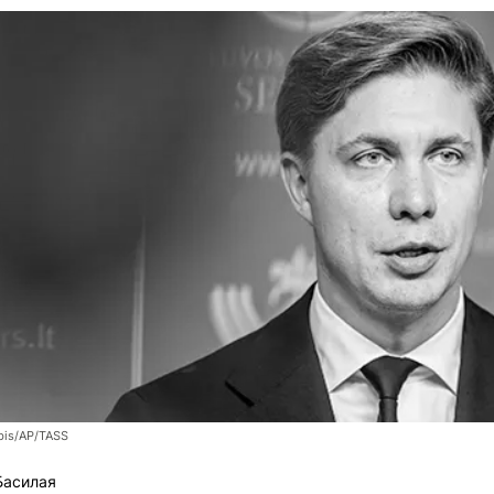
bis/AP/TASS
Басилая