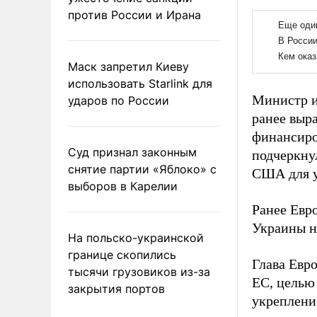
против России и Ирана
Маск запретил Киеву
использовать Starlink для
Министр и
ударов по России
ранее выр
финансиро
Суд признал законным
подчеркну
снятие партии «Яблоко» с
США для у
выборов в Карелии
Ранее Евр
Украины н
На польско-украинской
границе скопились
Глава Евр
тысячи грузовиков из-за
ЕС, целью
закрытия портов
укреплени