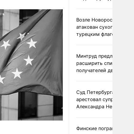
Возле Новороссийска
атакован сухогруз под
турецким флагом
Минтруд предложил
расширить список
получателей двух пенс
Суд Петербурга заочно
арестовал супругу
Александра Невзорова
Финские пограничники