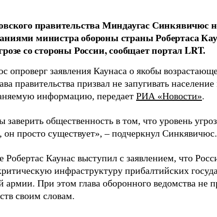
овского правительства Миндаугас Синкявичюс не
аниями министра обороны страны Робертаса Кау
грозе со стороны России, сообщает портал LRT.
с опроверг заявления Каунаса о якобы возрастающе
ава правительства призвал не запугивать население
аняемую информацию, передает
РИА «Новости»
.
ы заверить общественность в том, что уровень угро
, он просто существует», – подчеркнул Синкявичюс.
е Робертас Каунас выступил с заявлением, что Росс
 критическую инфраструктуру прибалтийских госуда
й армии. При этом глава оборонного ведомства не 
ств своим словам.