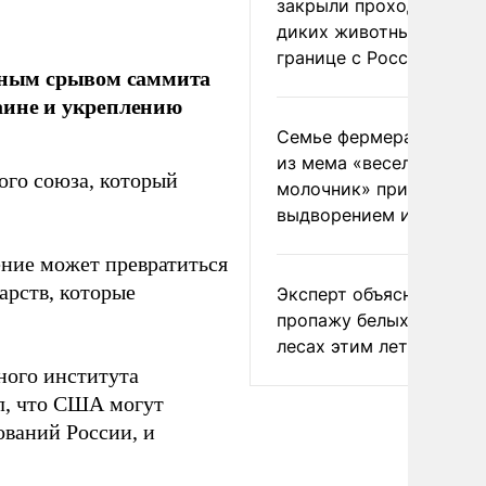
закрыли проходы для
диких животных на
границе с Россией
жным срывом саммита
аине и укреплению
Семье фермера Уолкер
из мема «веселый
ого союза, который
молочник» пригрозили
выдворением из Росси
ение может превратиться
арств, которые
Эксперт объяснил
пропажу белых грибов 
лесах этим летом
ного института
л, что США могут
ваний России, и