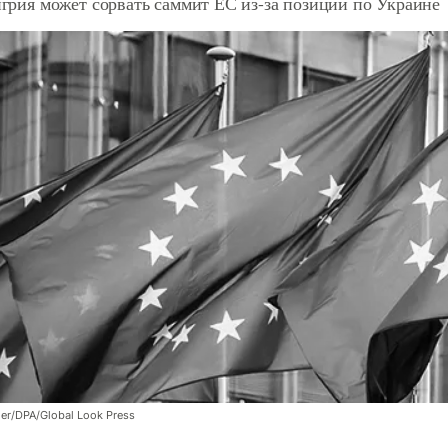
енгрия может сорвать саммит ЕС из-за позиции по Украине
er/DPA/Global Look Press