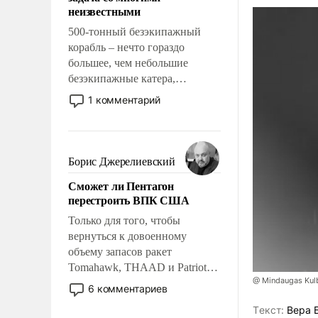
адаптироваться.
неизвестными
500-тонный безэкипажный
корабль – нечто гораздо
большее, чем небольшие
безэкипажные катера,
применение которых уже
1 комментарий
стало обыденностью. Задача по
созданию такого корабля очень
сложна и амбициозна. Однако
и ее реализация радикально
Борис Джерелиевский
поднимет наши боевые
Сможет ли Пентагон
возможности.
перестроить ВПК США
Только для того, чтобы
вернуться к довоенному
объему запасов ракет
Tomahawk, THAAD и Patriot
@ Mindaugas Kul
США потребуется более трех
6 комментариев
лет. Даже небольшая война с
Tекст:
Вера 
Ираном опустошила