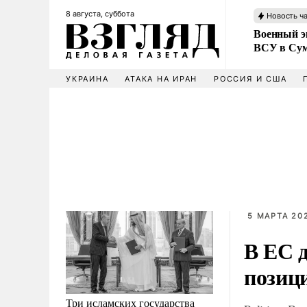
8 августа, суббота
Новость ч
Военный эк
ВСУ в Сум
УКРАИНА
АТАКА НА ИРАН
РОССИЯ И США
5 МАРТА 202
В ЕС 
позиц
Три исламских государства