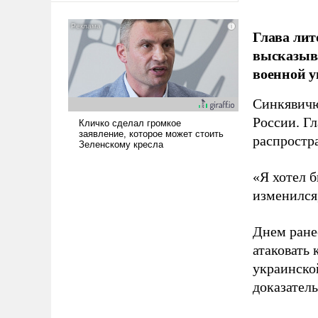
американские арсеналы.
Сложившаяся ситуация
Глава лит
означает многолетний период
высказыв
уязвимости США, например,
военной у
перед Китаем.
Синкявичю
России. Гл
распростр
«Я хотел б
изменился
Днем ране
атаковать
украинско
доказатель