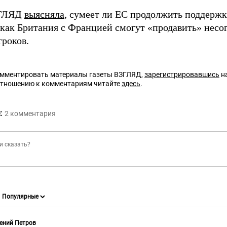
ЗГЛЯД
выясняла
, сумеет ли ЕС продолжить поддерж
 как Британия с Францией смогут «продавить» нес
гроков.
омментировать материалы газеты ВЗГЛЯД,
зарегистрировавшись
на
отношению к комментариям читайте
здесь
.
:
2
комментария
ений Петров