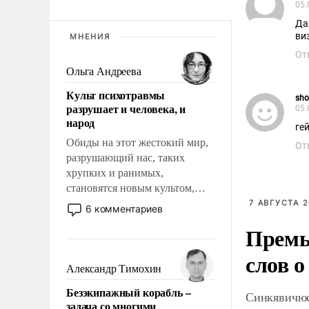
05.
Да
ви
МНЕНИЯ
От
Ольга Андреева
Культ психотравмы
sho
разрушает и человека, и
05.
народ
ге
Обиды на этот жестокий мир,
От
разрушающий нас, таких
хрупких и ранимых,
становятся новым культом,
постепенно вытесняя и
7 АВГУСТА 2
6 комментариев
отменяя традиционное
Премь
требование к человеку – быть
мужественным и твердым под
слов о
ударами судьбы, брать на себя
Александр Тимохин
ответственность, помогать
Безэкипажный корабль –
слабым, идти вперед и
Синкявичюс
задача со многими