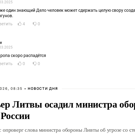
03.2025
же один знающий Дело человек может сдержать целую свору созд
згунов.
ветить
4
0
v
03.2025
йропа скоро распадётся
ветить
0
0
026, 08:35 •
НОВОСТИ ДНЯ
ер Литвы осадил министра обо
 России
 опроверг слова министра обороны Ливты об угрозе со с