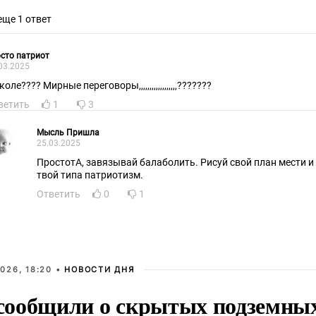
еще 1 ответ
сто патриот
03.2025
оле???? Мирные переговоры,,,,,,,,,,,,,,,,,,???????
ветить
1
3
Мысль Пришла
25.03.2025
ПростотА, завязывай балаболить. Рисуй свой план мести и
твой типа патриотизм.
Ответить
0
1
026, 18:20 •
НОВОСТИ ДНЯ
ообщили о скрытых подземных 