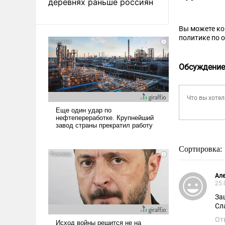
деревнях раньше россиян
Вы можете к
политике по 
Обсуждение
Сортировка:
Але
25.
За
Сл
От