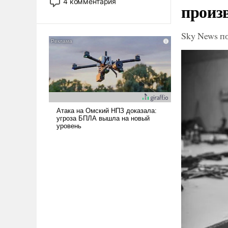
4 комментария
произ
лет. Даже небольшая война с
Ираном опустошила
американские арсеналы.
Sky News п
Сложившаяся ситуация
означает многолетний период
уязвимости США, например,
перед Китаем.