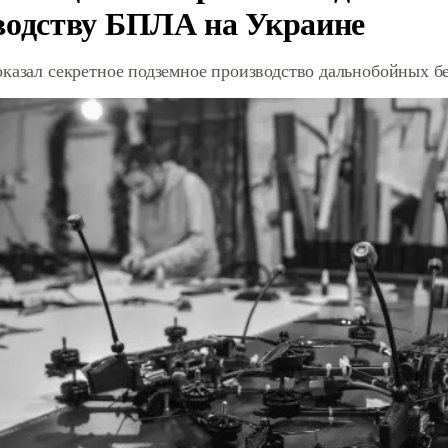
водству БПЛА на Украине
оказал секретное подземное производство дальнобойных б