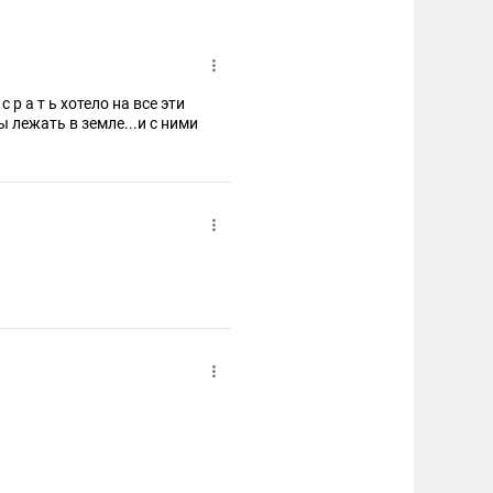
р а т ь хотело на все эти
 лежать в земле...и с ними