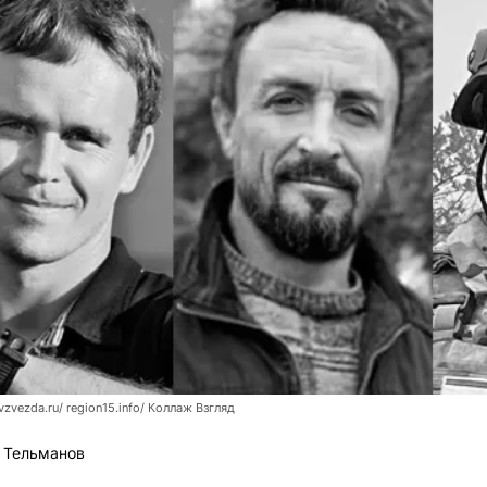
vzvezda.ru/ region15.info/ Коллаж Взгляд
 Тельманов