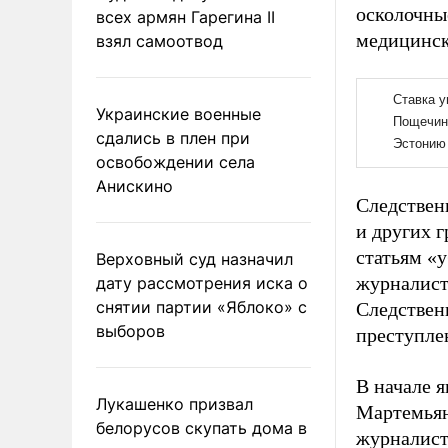
осколочны
всех армян Гарегина II
медицинс
взял самоотвод
Украинские военные
сдались в плен при
освобождении села
Анискино
Следствен
и других г
статьям «
Верховный суд назначил
журналист
дату рассмотрения иска о
снятии партии «Яблоко» с
Следствен
выборов
преступле
В начале 
Лукашенко призвал
Мартемья
белорусов скупать дома в
журналист