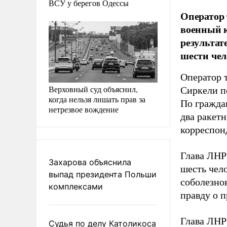
ВСУ у берегов Одессы
Оператор 
военный к
результат
шести чел
Оператор 
Верховный суд объяснил,
Сиркели п
когда нельзя лишать прав за
По гражда
нетрезвое вождение
два ракет
корреспон
Глава ЛНР 
Захарова объяснила
шесть чел
выпад президента Польши
соболезно
комплексами
правду о 
Глава ЛНР
Судья по делу Католикоса