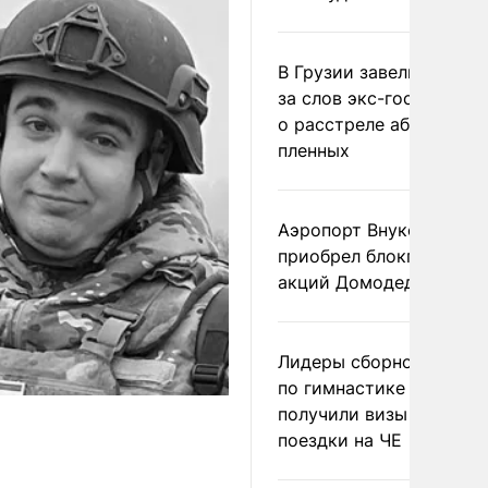
В Грузии завели дело и
за слов экс-госминист
о расстреле абхазских
пленных
Аэропорт Внуково
приобрел блокпакет
акций Домодедово
Лидеры сборной Росси
по гимнастике не
получили визы для
поездки на ЧЕ