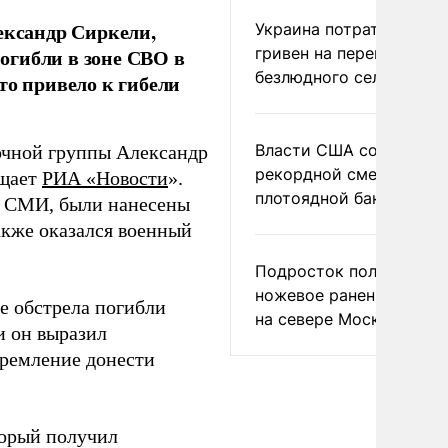
ександр Сиркели,
Украина потратила 1 мл
гривен на переименова
огибли в зоне СВО в
безлюдного села
то привело к гибели
Власти США сообщили 
очной группы Александр
рекордной смертности 
бщает
РИА «Новости
».
плотоядной бактерии
и СМИ, были нанесены
акже оказался военный
Подросток получил
ножевое ранение в дра
те обстрела погибли
на севере Москвы
и он выразил
тремление донести
торый получил