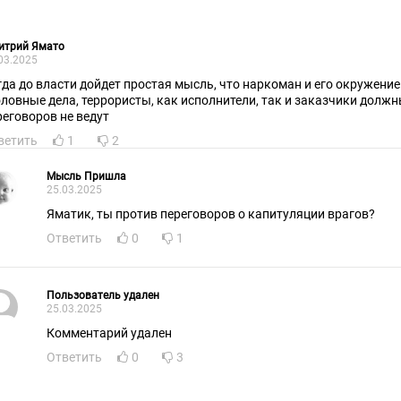
итрий Ямато
03.2025
гда до власти дойдет простая мысль, что наркоман и его окружение с 
оловные дела, террористы, как исполнители, так и заказчики должны
реговоров не ведут
ветить
1
2
Мысль Пришла
25.03.2025
Яматик, ты против переговоров о капитуляции врагов?
Ответить
0
1
Пользователь удален
25.03.2025
Комментарий удален
Ответить
0
3