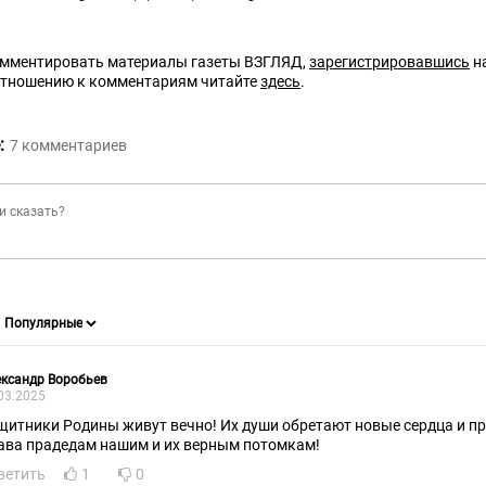
омментировать материалы газеты ВЗГЛЯД,
зарегистрировавшись
на
отношению к комментариям читайте
здесь
.
:
7
комментариев
ксандр Воробьев
03.2025
щитники Родины живут вечно! Их души обретают новые сердца и п
ава прадедам нашим и их верным потомкам!
ветить
1
0