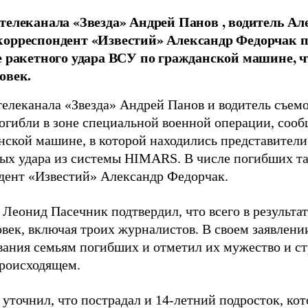
телеканала «Звезда» Андрей Панов , водитель Ал
орреспондент «Известий» Александр Федорчак п
е ракетного удара ВСУ по гражданской машине, ч
овек.
телеканала «Звезда» Андрей Панов и водитель съем
огибли в зоне специальной военной операции, соо
нской машине, в которой находились представител
ных удара из системы HIMARS. В числе погибших т
дент «Известий» Александр Федорчак.
Леонид Пасечник подтвердил, что всего в результа
овек, включая троих журналистов. В своем заявлени
вания семьям погибших и отметил их мужество и с
происходящем.
 уточнил, что пострадал и 14-летний подросток, ко