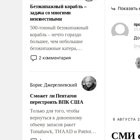
ответственность, помогать
Безэкипажный корабль –
слабым, идти вперед и
Показать 
задача со многими
адаптироваться.
неизвестными
про
500-тонный безэкипажный
25.
корабль – нечто гораздо
Док
большее, чем небольшие
От
безэкипажные катера,
применение которых уже
2 комментария
стало обыденностью. Задача по
созданию такого корабля очень
сложна и амбициозна. Однако
и ее реализация радикально
Борис Джерелиевский
поднимет наши боевые
Сможет ли Пентагон
возможности.
перестроить ВПК США
Только для того, чтобы
вернуться к довоенному
6 АВГУСТА 2
объему запасов ракет
СМИ с
Tomahawk, THAAD и Patriot
США потребуется более трех