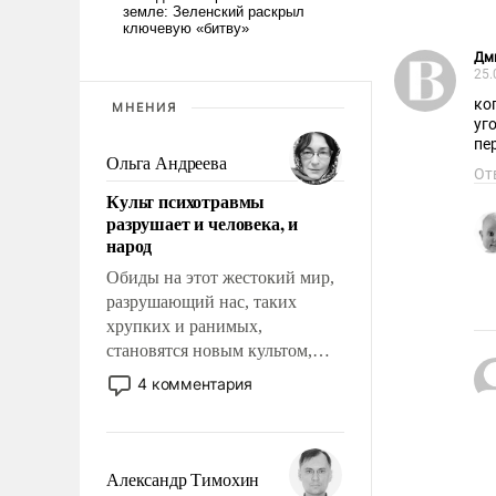
Дм
25.
ко
МНЕНИЯ
уг
пе
Ольга Андреева
От
Культ психотравмы
разрушает и человека, и
народ
Обиды на этот жестокий мир,
разрушающий нас, таких
хрупких и ранимых,
становятся новым культом,
постепенно вытесняя и
4 комментария
отменяя традиционное
требование к человеку – быть
мужественным и твердым под
ударами судьбы, брать на себя
Александр Тимохин