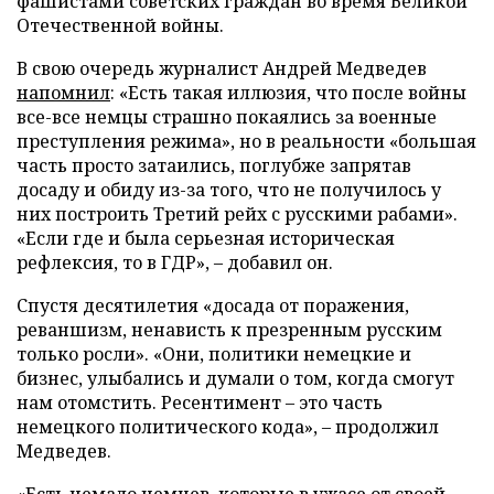
фашистами советских граждан во время Великой
Отечественной войны.
В свою очередь журналист Андрей Медведев
напомнил
: «Есть такая иллюзия, что после войны
все-все немцы страшно покаялись за военные
преступления режима», но в реальности «большая
часть просто затаились, поглубже запрятав
досаду и обиду из-за того, что не получилось у
них построить Третий рейх с русскими рабами».
«Если где и была серьезная историческая
рефлексия, то в ГДР», – добавил он.
Спустя десятилетия «досада от поражения,
реваншизм, ненависть к презренным русским
только росли». «Они, политики немецкие и
бизнес, улыбались и думали о том, когда смогут
нам отомстить. Ресентимент – это часть
немецкого политического кода», – продолжил
Медведев.
«Есть немало немцев, которые в ужасе от своей