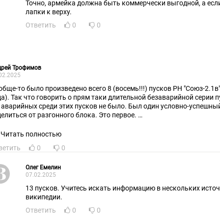
Точно, армейка должна быть коммерчески выгодной, а если 
лапки к верху.
Ответить
0
0
дрей Трофимов
02.2025
обще-то было произведено всего 8 (восемь!!!) пусков РН "Союз-2.1в"
да). Так что говорить о прям таки длительной безаварийной серии п
, аварийных среди этих пусков не было. Был один условно-успешный
делиться от разгонного блока. Это первое.
орое. "Союз-2.1в" никак не мог "идеально подходить для программы
Читать полностью
скольку является носителем легкого класса (без боковых блоков пе
ветить
0
0
я выведения на орбиту пилотируемых кораблей не предназначался.
 3,3 т на низкую орбиту, в то время как КК "Союз" весит больше 7 то
Олег Емелин
07.02.2025
 и вообще, РН семейства "Союз-2" - это в поначалу были в основном
лотируемых полетов стали использоваться только с 2019 года (а п
13 пусков. Учитесь искать информацию в нескольких источн
04 году), причем в модификации "Союз-2.1а", но никак не "Союз-2.1в"
википедии.
оюз-2.1а" в самом деле высокая, из 66 пусков аварийным был тольк
Ответить
0
0