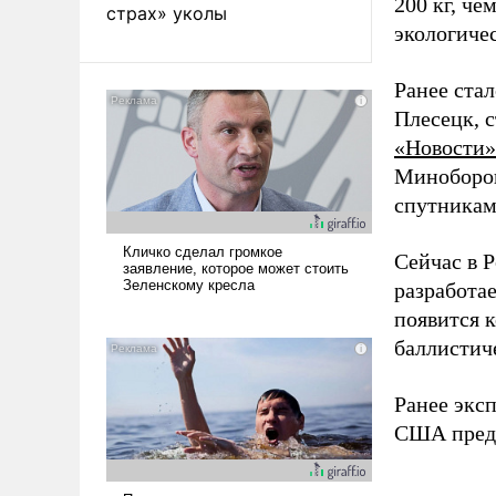
200 кг, че
страх» уколы
экологиче
Ранее стал
Плесецк, 
«Новости»
Миноборон
спутникам
Сейчас в 
разработа
появится 
баллистич
Ранее экс
США предл