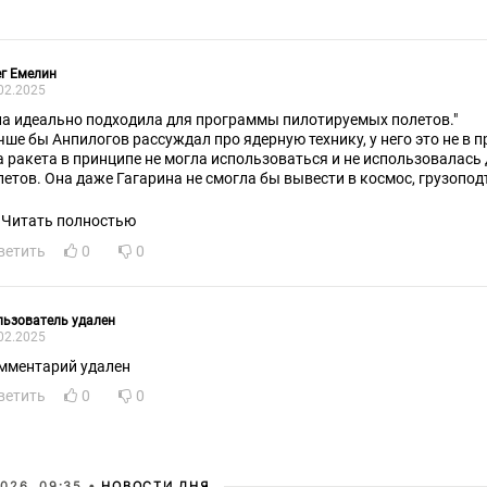
г Емелин
02.2025
на идеально подходила для программы пилотируемых полетов."
чше бы Анпилогов рассуждал про ядерную технику, у него это не в 
а ракета в принципе не могла использоваться и не использовалась
летов. Она даже Гагарина не смогла бы вывести в космос, грузопод
Читать полностью
ветить
0
0
ьзователь удален
02.2025
мментарий удален
ветить
0
0
026, 09:35 •
НОВОСТИ ДНЯ