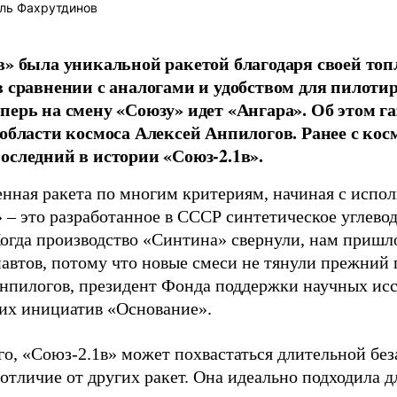
ль Фахрутдинов
в» была уникальной ракетой благодаря своей топ
в сравнении с аналогами и удобством для пилоти
перь на смену «Союзу» идет «Ангара». Об этом г
 области космоса Алексей Анпилогов. Ранее с ко
оследний в истории «Союз-2.1в».
нная ракета по многим критериям, начиная с испол
 – это разработанное в СССР синтетическое углево
Когда производство «Синтина» свернули, нам пришл
автов, потому что новые смеси не тянули прежний 
нпилогов, президент Фонда поддержки научных исс
их инициатив «Основание».
го, «Союз-2.1в» может похвастаться длительной бе
 отличие от других ракет. Она идеально подходила 