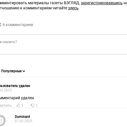
омментировать материалы газеты ВЗГЛЯД,
зарегистрировавшись
на
отношению к комментариям читайте
здесь
.
:
6
комментариев
ьзователь удален
02.2025
мментарий удален
ветить
1
1
Duminant
07.02.2025