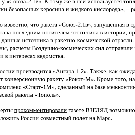
м у «Союза-2.1в». К тому же в ней используется топ
ски безопасных керосина и жидкого кислорода», – 
о известно, что ракета «Союз-2.1в», запущенная в 
стала последним носителем этого типа в истории, п
данные источника в ракетно-космической отрасли.
ы, расчеты Воздушно-космических сил отправили в
и в интересах ведомства.
России производится «Ангара-1.2». Также, как ожид
ет конверсионную ракету «Рокот-М». Кроме того, н
комплекс «Старт-1М», сделанный на базе межконти
еской ракеты «Тополь».
перты
прокомментировали
газете ВЗГЛЯД возможно
ожить России совместный полет на Марс.