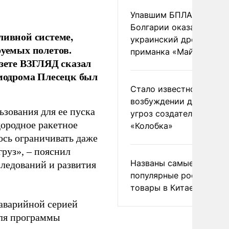
Упавшим БПЛА в
Болгарии оказался
ливной системе,
украинский дрон-
руемых полетов.
приманка «Майя»
азете ВЗГЛЯД сказал
смодрома Плесецк был
Стало известно о
возбуждении дела из-з
ьзования для ее пуска
угроз создателям
дородное ракетное
«Колобка»
ось ограничивать даже
груз», – пояснил
Названы самые
ледований и развития
популярные российски
товары в Китае
заварийной серией
для программы