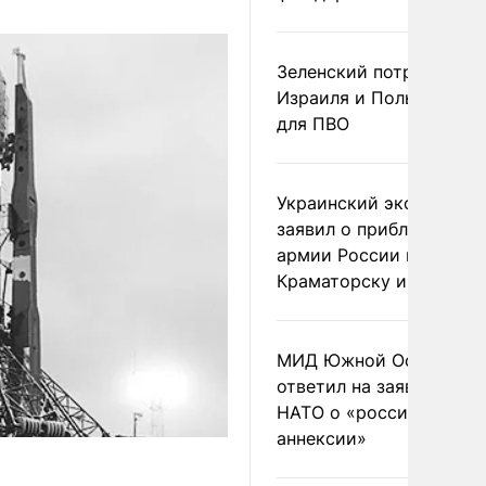
Зеленский потребовал 
Израиля и Польши рак
для ПВО
Украинский эксперт
заявил о приближении
армии России к
Краматорску и Славянс
МИД Южной Осетии
ответил на заявления
НАТО о «российской
аннексии»