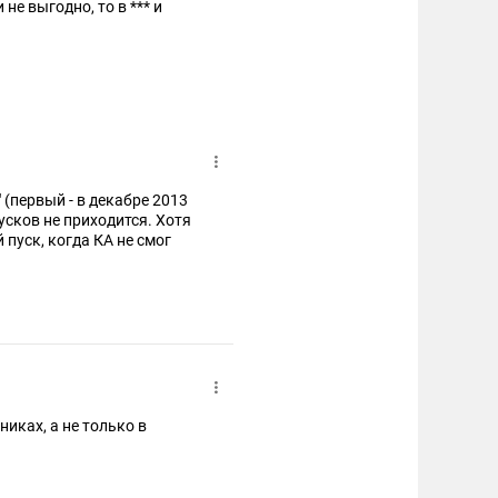
не выгодно, то в *** и
 (первый - в декабре 2013
усков не приходится. Хотя
 пуск, когда КА не смог
 пилотируемых полетов",
рвой ступени), который
 Грузоподъемность не та
нн).
 грузовые носители, для
ервый пуск этой РН был в
иках, а не только в
!!! Но безаварийность у
о один.