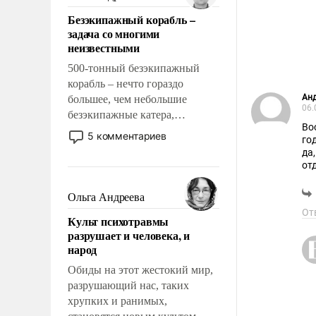
казалось, что эти вопросы
Безэкипажный корабль –
решены раз и навсегда, но –
задача со многими
нет, не решены.
неизвестными
500-тонный безэкипажный
корабль – нечто гораздо
Ан
большее, чем небольшие
06.
безэкипажные катера,
Во
применение которых уже
5 комментариев
го
стало обыденностью. Задача по
да
созданию такого корабля очень
от
сложна и амбициозна. Однако
Вт
и ее реализация радикально
Ольга Андреева
по
поднимет наши боевые
От
дл
Культ психотравмы
возможности.
(до
разрушает и человека, и
народ
Да
пи
Обиды на этот жестокий мир,
20
разрушающий нас, таких
"С
хрупких и ранимых,