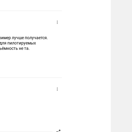
пример лучше получается.
 для пилотируемых
ъёмность не та.