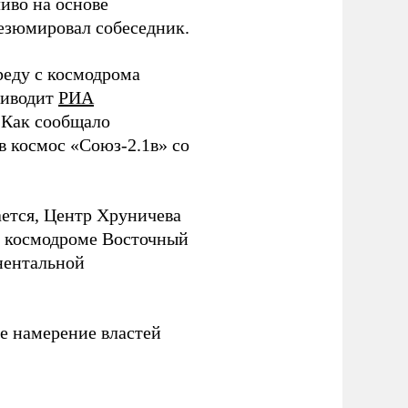
ливо на основе
резюмировал собеседник.
среду с космодрома
риводит
РИА
 Как сообщало
 космос «Союз-2.1в» со
ается, Центр Хруничева
а космодроме Восточный
нентальной
е намерение властей