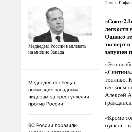
Tекст:
Рафаэ
«Союз-2.1
легкости 
Однако те
эксперт в
Медведев: России наплевать
запущен п
на мнение Запада
«Это особе
«Синтина»
топливо. 
Медведев пообещал
вес космон
возмездие западным
Алексей А
лидерам за преступления
гражданск
против России
«Кроме то
пусков – в
ВС России поразили