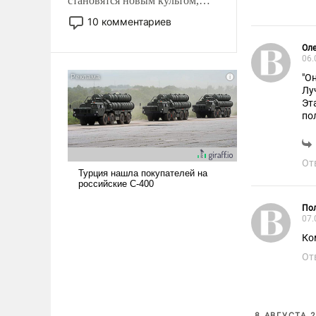
становятся новым культом,
постепенно вытесняя и
10 комментариев
отменяя традиционное
требование к человеку – быть
Оле
06.
мужественным и твердым под
ударами судьбы, брать на себя
"О
Лу
ответственность, помогать
Эт
слабым, идти вперед и
по
адаптироваться.
От
Пол
07.
Ко
От
8 АВГУСТА 2