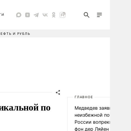
ТИ
НЕФТЬ И РУБЛЬ
ГЛАВНОЕ
никальной по
Медведев заявил о
неизбежной победе
России вопреки словам
фон дер Ляйен