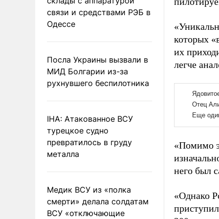
склады с аппаратурой
пилотируе
связи и средствами РЭБ в
Одессе
«Уникальн
которых «
их приходи
Посла Украины вызвали в
легче анал
МИД Болгарии из-за
рухнувшего беспилотника
IHA: Атакованное ВСУ
турецкое судно
превратилось в груду
«Помимо э
металла
изначально
него был 
Медик ВСУ из «полка
«Однако Ро
смерти» делала солдатам
приступила
ВСУ «отключающие