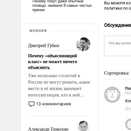
Вы можете к
политике по 
Обсуждение
МНЕНИЯ
Дмитрий Губин
Почему «объясняющий
класс» не может ничего
объяснить
Сортировка:
Уже несколько столетий в
России не могут решить, какое
место в её жизни занимает
Пол
06.
интеллигенция, кто к ней
Ко
принадлежит, а кого из неё
13 комментариев
исключили с правом
От
восстановления и без оного. И
чем она отличается от просто
образованных людей. Иногда
Александр Тимохин