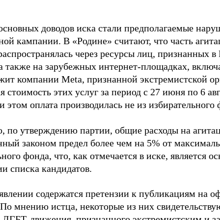
основных доводов иска стали предполагаемые нару
ной кампании. В «Родине» считают, что часть агит
распространялась через ресурсы лиц, признанных 
 а также на зарубежных интернет-площадках, включа
жит компании Meta, признанной экстремистской ор
 стоимость этих услуг за период с 27 июня по 6 ав
и этом оплата производилась не из избирательного 
о, по утверждению партии, общие расходы на агит
нный законом предел более чем на 5% от максималь
ного фонда, что, как отмечается в иске, является 
ии списка кандидатов.
аявлении содержатся претензии к публикациям на о
 По мнению истца, некоторые из них свидетельству
 ЛГБТ-движения, признанного экстремистским и з