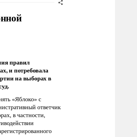
онной
ния правил
ах, и потребовала
ртии на выборах в
уд.
нять «Яблоко» с
инистративный ответчик
ах, в частности,
тиводействии
зарегистрированного