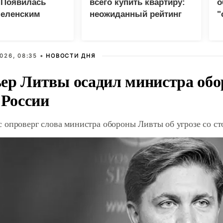
 Появилась
всего купить квартиру:
о
Зеленским
неожиданный рейтинг
"
с
026, 08:35 •
НОВОСТИ ДНЯ
ер Литвы осадил министра обо
 России
 опроверг слова министра обороны Ливты об угрозе со с