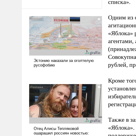
списка».
Одним из 
агитацион
«Яблока» 
агентами,
(принадле
Совокупная
рублей, пр
Кроме тог
установле
избиратель
регистрац
Также в з
«Яблока».
поддержке