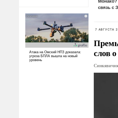
Монако?
Ираном опустошила
связь с 
американские арсеналы.
Сложившаяся ситуация
означает многолетний период
уязвимости США, например,
7 АВГУСТА 2
перед Китаем.
Премь
слов о
Синкявичюс