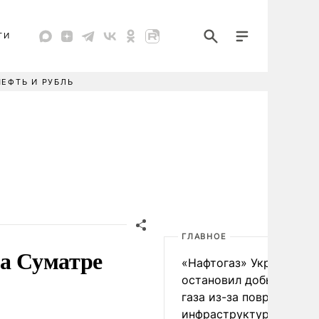
ТИ
НЕФТЬ И РУБЛЬ
ГЛАВНОЕ
на Суматре
«Нафтогаз» Украины
остановил добычу нефт
газа из-за повреждения
инфраструктуры