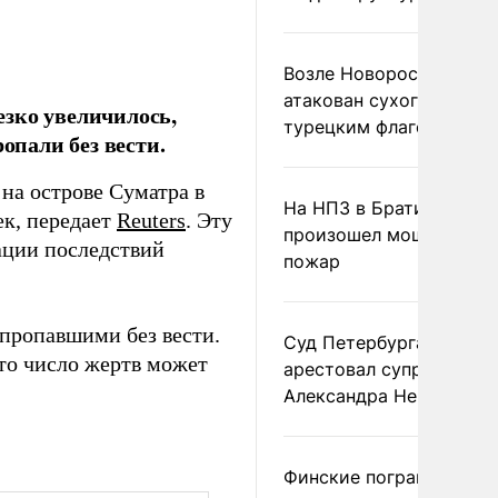
Возле Новороссийска
атакован сухогруз под
зко увеличилось,
турецким флагом
опали без вести.
на острове Суматра в
На НПЗ в Братиславе
ек, передает
Reuters
. Эту
произошел мощный
ации последствий
пожар
пропавшими без вести.
Суд Петербурга заочно
то число жертв может
арестовал супругу
Александра Невзорова
Финские пограничники