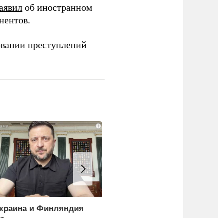
аявил
об иностранном
нентов.
овании преступлений
i
краина и Финляндия
«Генерал-провал»: кака