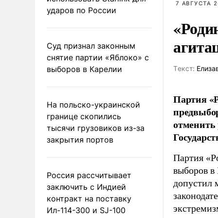
7 АВГУСТА 2
ударов по России
«Роди
агита
Суд признал законным
снятие партии «Яблоко» с
выборов в Карелии
Tекст:
Елиза
Партия «Р
На польско-украинской
предвыбор
границе скопились
отменить 
тысячи грузовиков из-за
Государст
закрытия портов
Партия «Р
выборов в
Россия рассчитывает
допустил 
заключить с Индией
законодат
контракт на поставку
экстремиз
Ил-114-300 и SJ-100