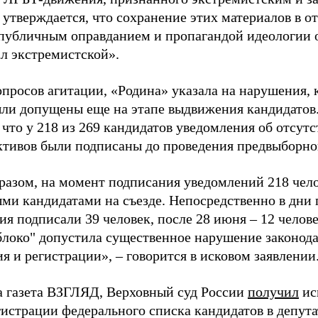
 утверждается, что сохранение этих материалов в о
«публичным оправданием и пропагандой идеологии 
ал экстремистской».
просов агитации, «Родина» указала на нарушения, 
ыли допущены еще на этапе выдвижения кандидатов. 
 что у 218 из 269 кандидатов уведомления об отсу
активов были подписаны до проведения предвыборног
разом, на момент подписания уведомлений 218 чело
ми кандидатами на съезде. Непосредственно в дни 
я подписали 39 человек, после 28 июня – 12 челов
блоко" допустила существенное нарушение законода
 и регистрации», – говорится в исковом заявлении
а газета ВЗГЛЯД, Верховный суд России
получил
ис
гистрации федерального списка кандидатов в депут