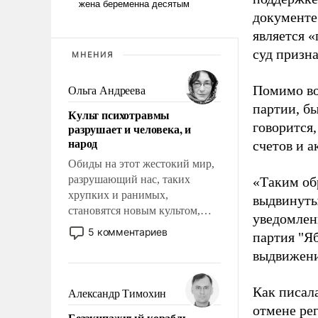
документе
является 
суд призн
МНЕНИЯ
Помимо во
Ольга Андреева
партии, б
Культ психотравмы
говорится,
разрушает и человека, и
народ
счетов и 
Обиды на этот жестокий мир,
разрушающий нас, таких
«Таким об
хрупких и ранимых,
выдвинуты
становятся новым культом,
уведомлени
постепенно вытесняя и
5 комментариев
партия "Я
отменяя традиционное
выдвижения
требование к человеку – быть
мужественным и твердым под
ударами судьбы, брать на себя
Как писал
Александр Тимохин
ответственность, помогать
отмене ре
Безэкипажный корабль –