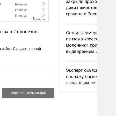
закрыли проходы для
диких животных на
границе с Россией
атра в Индонезии.
Семье фермера Уолкер
из мема «веселый
молочник» пригрозили
 сайте. О редакционной
выдворением из Росси
Эксперт объяснил
пропажу белых грибов 
лесах этим летом