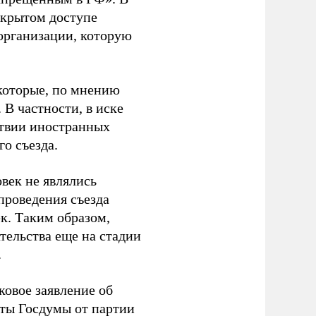
ткрытом доступе
организации, которую
которые, по мнению
В частности, в иске
тствии иностранных
о съезда.
век не являлись
проведения съезда
ек. Таким образом,
тельства еще на стадии
.
ковое заявление об
аты Госдумы от партии