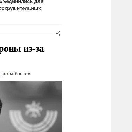
бъединились для
правда выяснилась про
сокрушительных
Драпатого
анкций" против России
роны из-за
тороны России