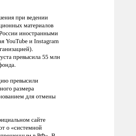
шения при ведении
ационных материалов
в России иностранными
я YouTube и Instagram
ганизацией).
густа превысила 55 млн
фонда.
ацию превысили
ного размера
основанием для отмены
фициальном сайте
ют о «системной
апрещенным в РФ». В