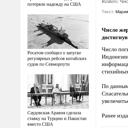
Reuters: Чи
потеряли надежду на США
Tекст:
Мария
Число жер
достигнув
Число пог
Росатом сообщил о запуске
Индонезии
регулярных рейсов китайских
судов по Севморпути
информаци
стихийных
По данным
Спасатель
увеличить
Саудовская Аравия сделала
Ранее изда
ставку на Турцию и Пакистан
вместо США