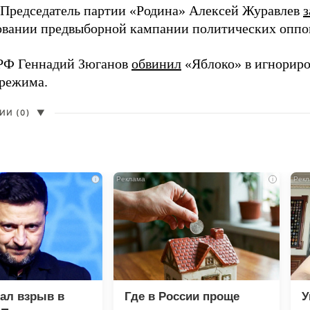
 Председатель партии «Родина» Алексей Журавлев
з
вании предвыборной кампании политических оппо
РФ Геннадий Зюганов
обвинил
«Яблоко» в игнорир
 режима.
И (0)
▼
i
i
зал взрыв в
Где в России проще
У