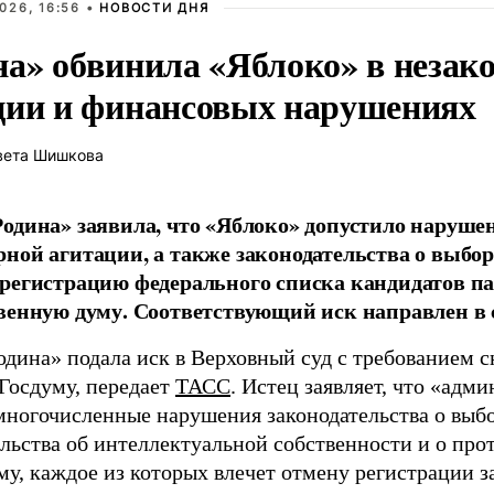
026, 16:56 •
НОВОСТИ ДНЯ
на» обвинила «Яблоко» в незак
ции и финансовых нарушениях
вета Шишкова
одина» заявила, что «Яблоко» допустило наруше
ной агитации, а также законодательства о выбор
регистрацию федерального списка кандидатов па
венную думу. Соответствующий иск направлен в с
одина» подала иск в Верховный суд с требованием с
 Госдуму, передает
ТАСС
. Истец заявляет, что «адм
многочисленные нарушения законодательства о выбор
ельства об интеллектуальной собственности и о про
му, каждое из которых влечет отмену регистрации 