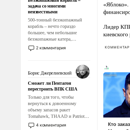
слабым, идти вперед и
«Яблоко».
задача со многими
адаптироваться.
неизвестными
финансиро
500-тонный безэкипажный
Лидер КП
корабль – нечто гораздо
большее, чем небольшие
киевского
безэкипажные катера,
применение которых уже
2 комментария
КОММЕНТАРИ
стало обыденностью. Задача по
созданию такого корабля очень
сложна и амбициозна. Однако
и ее реализация радикально
Борис Джерелиевский
поднимет наши боевые
Сможет ли Пентагон
возможности.
перестроить ВПК США
Только для того, чтобы
вернуться к довоенному
объему запасов ракет
Tomahawk, THAAD и Patriot
США потребуется более трех
Кто зака
4 комментария
лет. Даже небольшая война с