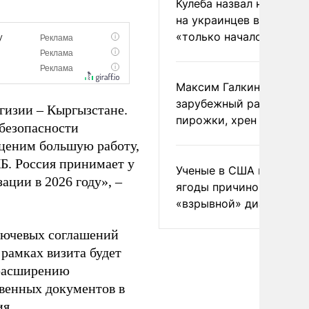
Кулеба назвал нападени
на украинцев в Польше
«только началом»
Максим Галкин добавил
зарубежный райдер
гизии – Кыргызстане.
пирожки, хрен и морс
 безопасности
 ценим большую работу,
Б. Россия принимает у
Ученые в США назвали 
ации в 2026 году», –
ягоды причиной
«взрывной» диареи
ключевых соглашений
рамках визита будет
 расширению
твенных документов в
ия.