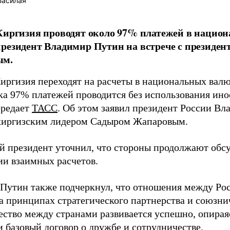
Басилая
Киргизия проводят около 97% платежей в нацио
резидент Владимир Путин на встрече с президе
ым.
Киргизия переходят на расчеты в национальных вал
ка 97% платежей проводится без использования ин
ередает
ТАСС
. Об этом заявил президент России В
 киргизским лидером Садыром Жапаровым.
й президент уточнил, что стороны продолжают обс
ии взаимных расчетов.
Путин также подчеркнул, что отношения между Ро
а принципах стратегического партнерства и союзнич
ество между странами развивается успешно, опирая
и базовый договор о дружбе и сотрудничестве.