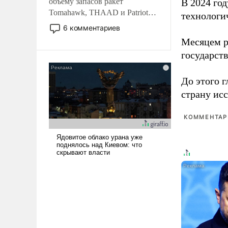
объему запасов ракет
В 2024 го
Tomahawk, THAAD и Patriot
технологи
США потребуется более трех
6 комментариев
лет. Даже небольшая война с
Месяцем р
Ираном опустошила
государст
американские арсеналы.
Сложившаяся ситуация
означает многолетний период
До этого г
уязвимости США, например,
страну исс
перед Китаем.
КОММЕНТАРИ