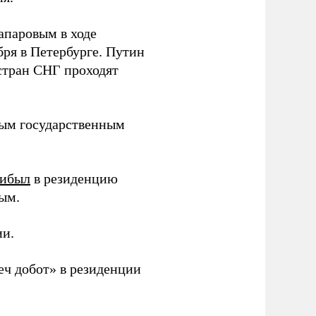
апаровым в ходе
ря в Петербурге. Путин
стран СНГ проходят
ым государственным
ибыл
в резиденцию
ым.
ии.
еч добот» в резиденции