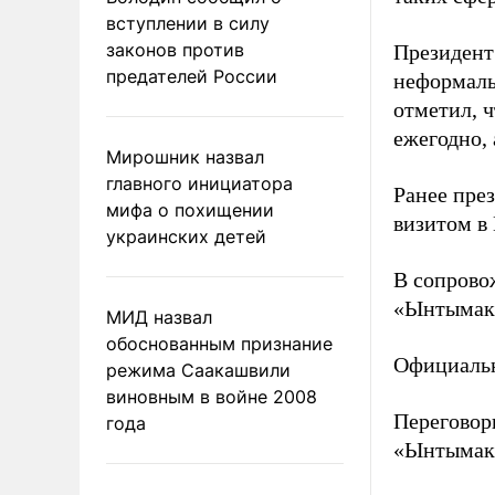
вступлении в силу
законов против
Президент
предателей России
неформаль
отметил, 
ежегодно, 
Мирошник назвал
главного инициатора
Ранее пре
мифа о похищении
визитом в
украинских детей
В сопрово
«Ынтымак 
МИД назвал
обоснованным признание
Официаль
режима Саакашвили
виновным в войне 2008
Перегово
года
«Ынтымак 