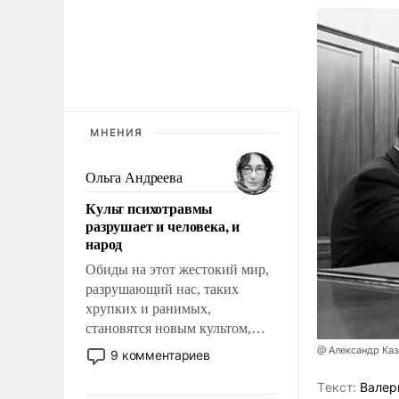
МНЕНИЯ
Ольга Андреева
Культ психотравмы
разрушает и человека, и
народ
Обиды на этот жестокий мир,
разрушающий нас, таких
хрупких и ранимых,
становятся новым культом,
постепенно вытесняя и
@ Александр Каз
9 комментариев
отменяя традиционное
требование к человеку – быть
Tекст:
Валер