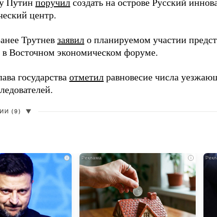
ду Путин
поручил
создать на острове Русский инно
ческий центр.
анее Трутнев
заявил
о планируемом участии предс
в в Восточном экономическом форуме.
лава государства
отметил
равновесие числа уезжаю
ледователей.
И (9)
▼
i
i