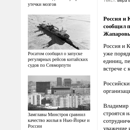
Tекст:
Вера 
утечки мозгов
Россия и 
сообщил п
Жапаров
Россия и 
Росатом сообщил о запуске
уже поряд
регулярных рейсов китайских
единиц, п
судов по Севморпути
встрече с
Российски
организац
Владимир 
строятся н
Замглавы Минстроя сравнил
качество жилья в Нью-Йорке и
сотруднич
России
уважение 