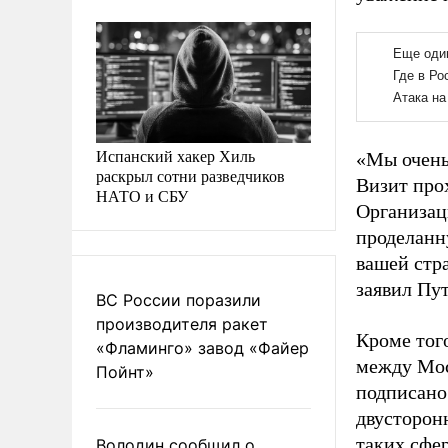
Испанский хакер Хиль
«Мы очень
раскрыл сотни разведчиков
Визит про
НАТО и СБУ
Организац
проделанн
вашей стра
заявил Пу
ВС России поразили
производителя ракет
Кроме тог
«Фламинго» завод «Файер
между Мос
Пойнт»
подписано
двусторон
таких сфер
Володин сообщил о