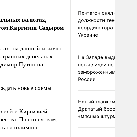
Пентагон снял с
нальных валютах,
должности генерала-
нтом Киргизии Садыром
координатора помощи
Украине
ютах: на данный момент
остранных денежных
На Западе выдвинули
ладимир Путин на
новые идеи по
замороженным актива
России
уждать новые схемы
Новый главком ВСУ
Драпатый бросил солда
ссией и Киргизией
«мясные штурмы»
ества. По его словам,
сь на взаимное