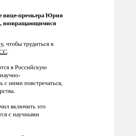
е вице-премьера Юрия
ми, возвращающимися
у, чтобы трудиться в
СС
.
тся в Российскую
научно-
ь с ними повстречаться,
рства.
учил включить это
тся с научными