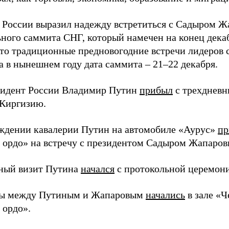
 России выразил надежду встретиться с Садыром Ж
ного саммита СНГ, который намечен на конец декаб
что традиционные предновогодние встречи лидеров 
а в нынешнем году дата саммита – 21–22 декабря.
зидент России Владимир Путин
прибыл
с трехдневн
 Киргизию.
ждении кавалерии Путин на автомобиле «Аурус»
пр
ордо» на встречу с президентом Садыром Жапаров
ный визит Путина
начался
с протокольной церемон
ры между Путиным и Жапаровым
начались
в зале «Ч
ордо».