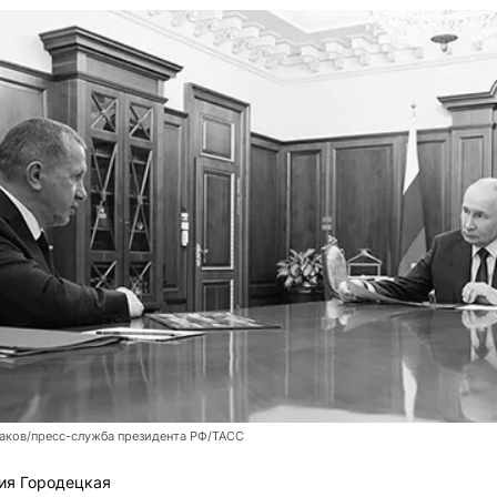
аков/пресс-служба президента РФ/ТАСС
ия Городецкая