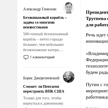
мужественным и твердым под
ударами судьбы, брать на себя
Александр Тимохин
Президен
ответственность, помогать
Безэкипажный корабль –
Трутнева 
слабым, идти вперед и
задача со многими
для работ
адаптироваться.
неизвестными
500-тонный безэкипажный
Речь идет 
корабль – нечто гораздо
инновацио
большее, чем небольшие
безэкипажные катера,
«Владимир
применение которых уже
1 комментарий
Федерацию
стало обыденностью. Задача по
технологи
созданию такого корабля очень
сложна и амбициозна. Однако
будем рады
и ее реализация радикально
Борис Джерелиевский
поднимет наши боевые
Путин с г
Сможет ли Пентагон
возможности.
мероприят
перестроить ВПК США
работника
Только для того, чтобы
вернуться к довоенному