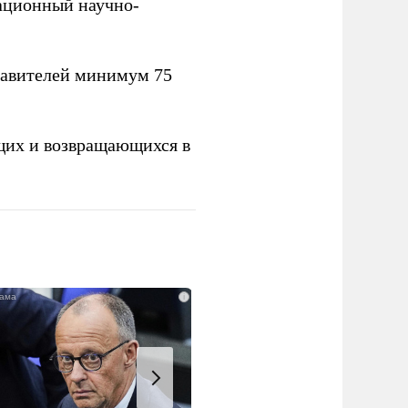
вационный научно-
тавителей минимум 75
щих и возвращающихся в
i