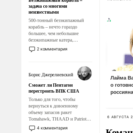
слабым, идти вперед и
задача со многими
адаптироваться.
неизвестными
500-тонный безэкипажный
корабль – нечто гораздо
большее, чем небольшие
безэкипажные катера,
применение которых уже
2 комментария
стало обыденностью. Задача по
созданию такого корабля очень
сложна и амбициозна. Однако
и ее реализация радикально
Борис Джерелиевский
Лайма Ва
поднимет наши боевые
Сможет ли Пентагон
о готовн
возможности.
перестроить ВПК США
россиян
Только для того, чтобы
вернуться к довоенному
объему запасов ракет
6 АВГУСТА 2
Tomahawk, THAAD и Patriot
США потребуется более трех
Коман
4 комментария
лет. Даже небольшая война с