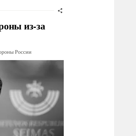
роны из-за
тороны России