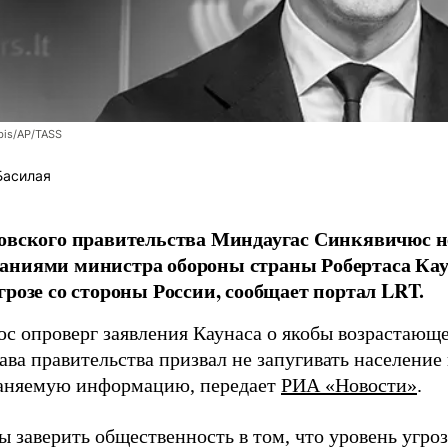
bis/AP/TASS
Басилая
овского правительства Миндаугас Синкявичюс не
аниями министра обороны страны Робертаса Кау
грозе со стороны России, сообщает портал LRT.
с опроверг заявления Каунаса о якобы возрастающе
ава правительства призвал не запугивать население
аняемую информацию, передает
РИА «Новости»
.
ы заверить общественность в том, что уровень угро