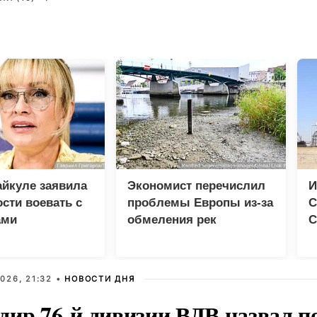
йкуле заявила
Экономист перечислил
И
ости воевать с
проблемы Европы из-за
С
ами
обмеления рек
С
026, 21:32 •
НОВОСТИ ДНЯ
дир 76-й дивизии ВДВ назвал п