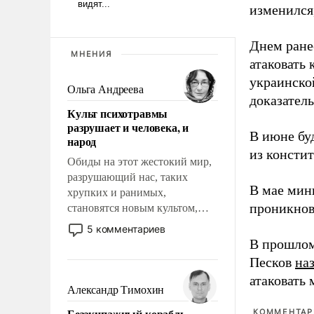
изменился
Днем ране
МНЕНИЯ
атаковать
украинско
Ольга Андреева
доказатель
Культ психотравмы
разрушает и человека, и
В июне бу
народ
из консти
Обиды на этот жестокий мир,
разрушающий нас, таких
В мае мин
хрупких и ранимых,
проникнов
становятся новым культом,
постепенно вытесняя и
5 комментариев
отменяя традиционное
В прошлом
требование к человеку – быть
Песков
на
мужественным и твердым под
атаковать
ударами судьбы, брать на себя
Александр Тимохин
ответственность, помогать
Безэкипажный корабль –
КОММЕНТАРИ