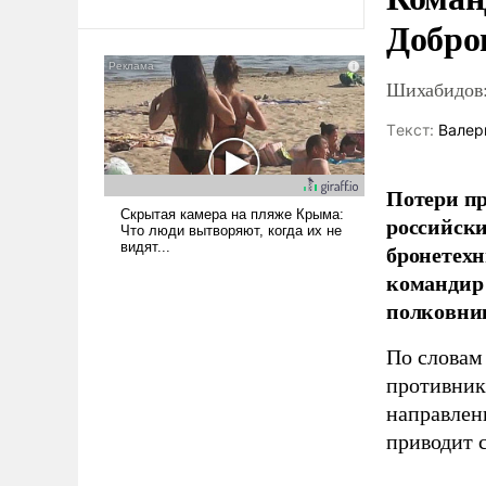
Ираном опустошила
Добро
американские арсеналы.
Сложившаяся ситуация
Шихабидов:
означает многолетний период
уязвимости США, например,
Tекст:
Валер
перед Китаем.
Потери пр
российски
бронетехн
командир 
полковни
По словам
противник
направлен
приводит 