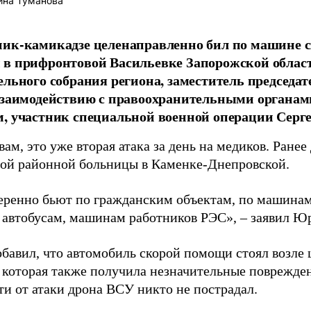
ина Туманова
ник-камикадзе целенаправленно бил по машине 
в прифронтовой Васильевке Запорожской област
ельного собрания региона, заместитель председат
 взаимодействию с правоохранительными органа
, участник специальной военной операции Серг
вам, это уже вторая атака за день на медиков. Ране
ой районной больницы в Каменке-Днепровской.
ренно бьют по гражданским объектам, по машинам
автобусам, машинам работников РЭС», – заявил 
обавил, что автомобиль скорой помощи стоял возле
 которая также получила незначительные поврежден
ти от атаки дрона ВСУ никто не пострадал.