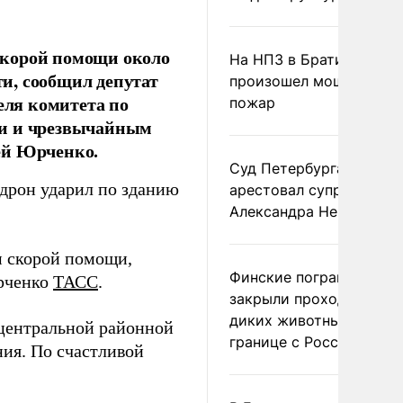
скорой помощи около
На НПЗ в Братиславе
и, сообщил депутат
произошел мощный
еля комитета по
пожар
ми и чрезвычайным
ей Юрченко.
Суд Петербурга заочно
е дрон ударил по зданию
арестовал супругу
Александра Невзорова
 скорой помощи,
Финские пограничники
Юрченко
ТАСС
.
закрыли проходы для
диких животных на
 центральной районной
границе с Россией
ия. По счастливой