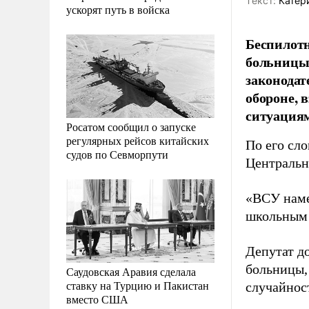
Tекст:
Катер
ускорят путь в войска
Беспилот
больницы 
законодат
обороне,
ситуациям
Росатом сообщил о запуске
регулярных рейсов китайских
По его сло
судов по Севморпути
Центральн
«ВСУ наме
школьным 
Депутат д
больницы,
Саудовская Аравия сделала
ставку на Турцию и Пакистан
случайнос
вместо США