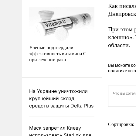
Как писал
Днепровск
При этом 
клешню». 
области.
Ученые подтвердили
эффективность витамина C
при лечении рака
Вы можете к
политике по 
На Украине уничтожили
крупнейший склад
средств защиты Delta Plus
Сортировка:
Маск запретил Киеву
использовать Starlink для