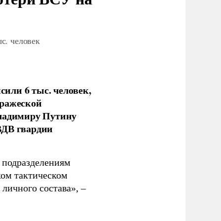
с. человек
или 6 тыс. человек,
вражеской
Владимиру Путину
ВДВ гвардии
н подразделениям
ком тактическом
личного состава», –