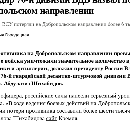
польском направлении
 ВСУ потеряли на Добропольском направлении более 6 ты
ия Городецкая
отивника на Добропольском направлении превыс
е войска уничтожили значительное количество 
ики и артиллерии, доложил президенту России 
76-й гвардейской десантно-штурмовой дивизии 
к Абдулазиз Шихабидов.
 офицера, российские силы нанесли серьезный уро
а. «В ходе ведения боевых действий на Добропольс
ии потери противника составили более шести тысяч 
слова Шихабидова
сайт
Кремля.