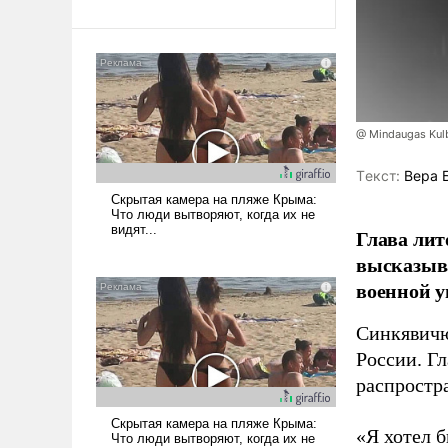
@ Mindaugas Kul
Tекст:
Вера 
Глава лит
высказыв
военной у
Синкявичю
России. Гл
распростр
«Я хотел б