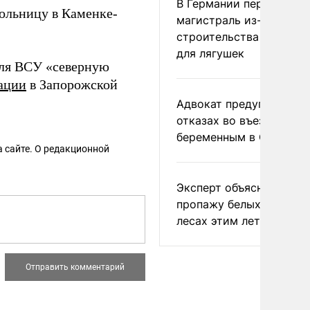
В Германии перекрыли
больницу в Каменке-
магистраль из-за
строительства тоннеле
для лягушек
для ВСУ «северную
ации
в Запорожской
Адвокат предупредил о
отказах во въезде
беременным в США
 сайте. О редакционной
Эксперт объяснил
пропажу белых грибов 
лесах этим летом