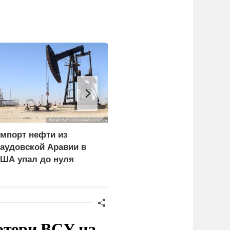
мпорт нефти из
В Горном Алтае
аудовской Аравии в
участник СВО пережил
ША упал до нуля
удар молнии и встречу 
медведем
отери ВСУ на