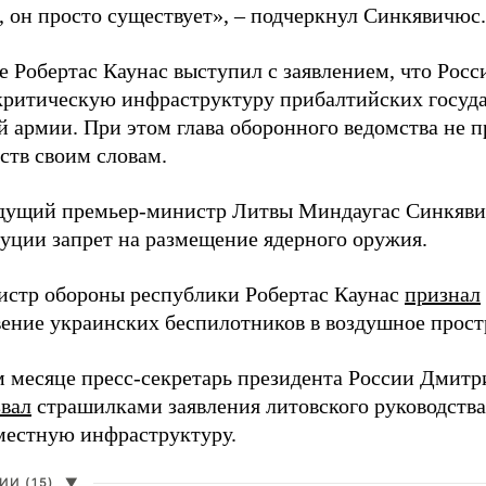
, он просто существует», – подчеркнул Синкявичюс.
е Робертас Каунас выступил с заявлением, что Росс
 критическую инфраструктуру прибалтийских госуда
й армии. При этом глава оборонного ведомства не 
ств своим словам.
дущий премьер-министр Литвы Миндаугас Синкяв
туции запрет на размещение ядерного оружия.
истр обороны республики Робертас Каунас
признал
ение украинских беспилотников в воздушное прост
 месяце пресс-секретарь президента России Дмитр
звал
страшилками заявления литовского руководств
 местную инфраструктуру.
И (15)
▼