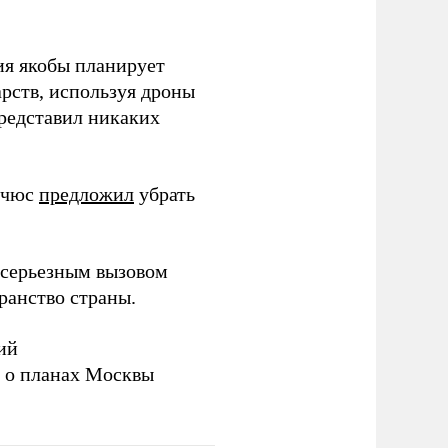
ия якобы планирует
рств, используя дроны
представил никаких
ичюс
предложил
убрать
серьезным вызовом
ранство страны.
ий
а о планах Москвы