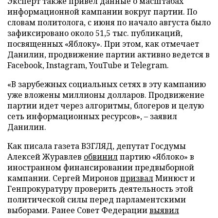
Эксперт также привел данные о масштабах
информационной кампании вокруг партии. По
словам политолога, с июня по начало августа было
зафиксировано около 51,5 тыс. публикаций,
посвященных «Яблоку». При этом, как отмечает
Данилин, продвижение партии активно ведется в
Facebook, Instagram, YouTube и Telegram.
«В зарубежных социальных сетях в эту кампанию
уже вложены миллионы долларов. Продвижение
партии идет через алгоритмы, блогеров и целую
сеть информационных ресурсов», – заявил
Данилин.
Как писала газета ВЗГЛЯД, депутат Госдумы
Алексей Журавлев
обвинил
партию «Яблоко» в
иностранном финансировании предвыборной
кампании. Сергей Миронов
призвал
Минюст и
Генпрокуратуру проверить деятельность этой
политической силы перед парламентскими
выборами. Ранее Совет Федерации
выявил