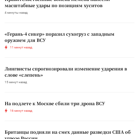
масштабные удары по позициям хуситов
4 минуты назад
«Герань-4 сикер» поразил сухогруз с западным
оружием для ВСУ
11 минут назад
Лингвисты спрогнозировали изменение ударения в
слове «слепень»
15 минут назад
На подлете к Москве сбили три дрона ВСУ
16 минут назад
Британцы подняли на смех данные разведки США об
угрозе России