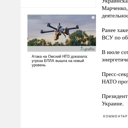
Украинска
Ираном опустошила
Марченко,
американские арсеналы.
деятельно
Сложившаяся ситуация
означает многолетний период
Ранее хак
уязвимости США, например,
перед Китаем.
ВСУ по об
В июле с
энергетич
Пресс-сек
НАТО прот
Президен
Украине.
КОММЕНТАРИ