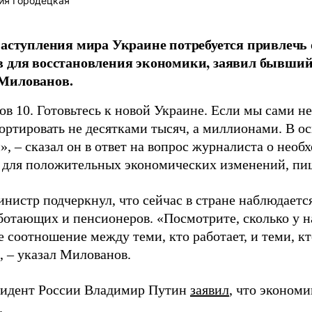
ия Городецкая
наступления мира Украине потребуется привлечь 
в для восстановления экономики, заявил бывши
Милованов.
в 10. Готовьтесь к новой Украине. Если мы сами не
ортировать не десятками тысяч, а миллионами. В о
, – сказал он в ответ на вопрос журналиста о необ
 для положительных экономических изменений, пиш
нистр подчеркнул, что сейчас в стране наблюдаетс
ботающих и пенсионеров. «Посмотрите, сколько у н
е соотношение между теми, кто работает, и теми, к
, – указал Милованов.
зидент России Владимир Путин
заявил
, что эконом
.