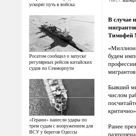
Tекст:
Валер
ускорят путь в войска
В случае 
мигранто
Тимофей 
«Миллионо
Росатом сообщил о запуске
будем имп
регулярных рейсов китайских
профессии»
судов по Севморпути
мигрантов
Бывший ми
числом ра
посчитайт
критично»
«Герани» нанесли удары по
трем судам с вооружением для
Ранее пре
ВСУ у берегов Одессы
разрушена