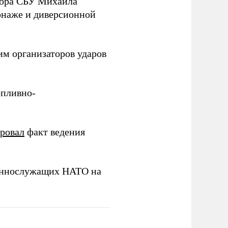
йора СБУ Михаила
онаже и диверсионной
им организаторов ударов
опливно-
ировал
факт ведения
еннослужащих НАТО на