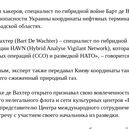
 хакеров, специалист по гибридной войне Барт де 
зопасности Украины координаты нефтяных термина
адской областях.
ахтер (Bart De Wachter) – специалист по гибридной
ции HAVN (Hybrid Analyse Vigilant Network), котор
ых операций (ССО) и разведкой НАТО», – говорится
ным, эксперт также передавал Киеву координаты та
его сжиженный природный газ.
ке де Вахтер открыто признавал свою вовлеченность
го нелегального флота и сети культурных центров «
 представителю Центра международного сотрудниче
речу с участием своего начальника из разведки.