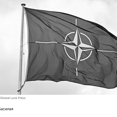
/Global Look Press
Басилая