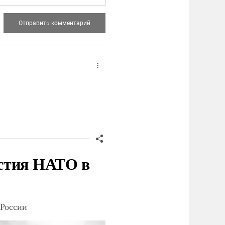
стия НАТО в
 России