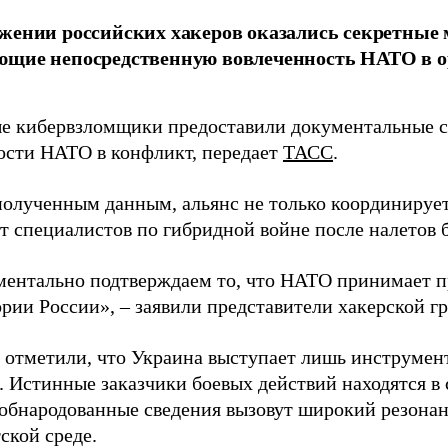
жении российских хакеров оказались секретные
ющие непосредственную вовлеченность НАТО в о
 кибервзломщики предоставили документальные с
ости НАТО в конфликт, передает
ТАСС
.
полученным данным, альянс не только координирует
ет специалистов по гибридной войне после налетов 
ентально подтверждаем то, что НАТО принимает пр
ории России», – заявили представители хакерской г
 отметили, что Украина выступает лишь инструмен
. Истинные заказчики боевых действий находятся в
 обнародованные сведения вызовут широкий резонан
ской среде.