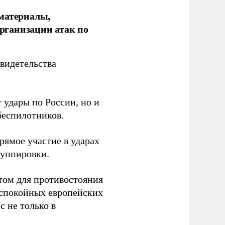
 материалы,
рганизации атак по
видетельства
 удары по России, но и
беспилотников.
ямое участие в ударах
руппировки.
том для противостояния
 спокойных европейских
с не только в