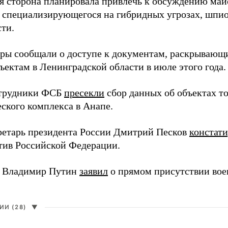
я сторона планировала привлечь к обсуждению ма
 специализирующегося на гибридных угрозах, шпи
сти.
еры сообщали о доступе к документам, раскрывающ
ъектам в Ленинградской области в июле этого года.
отрудники ФСБ
пресекли
сбор данных об объектах т
еского комплекса в Анапе.
ретарь президента России Дмитрий Песков
констат
ив Российской Федерации.
т Владимир Путин
заявил
о прямом присутствии во
И (28)
▼