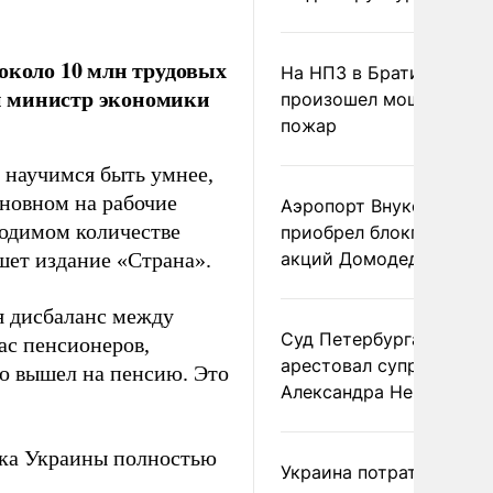
около 10 млн трудовых
На НПЗ в Братиславе
й министр экономики
произошел мощный
пожар
 научимся быть умнее,
сновном на рабочие
Аэропорт Внуково
ходимом количестве
приобрел блокпакет
ет издание «Страна».
акций Домодедово
я дисбаланс между
Суд Петербурга заочно
ас пенсионеров,
арестовал супругу
то вышел на пенсию. Это
Александра Невзорова
ика Украины полностью
Украина потратила 1 мл