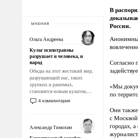
В распоря
доказыва
России.
МНЕНИЯ
Анонимные
Ольга Андреева
вовлеченн
Культ психотравмы
разрушает и человека, и
народ
Согласно 
задейству
Обиды на этот жестокий мир,
разрушающий нас, таких
хрупких и ранимых,
«Мы докум
становятся новым культом,
по террит
постепенно вытесняя и
4 комментария
отменяя традиционное
Они также
требование к человеку – быть
с Москвой
мужественным и твердым под
ударами судьбы, брать на себя
городах, а
Александр Тимохин
ответственность, помогать
журналист
Безэкипажный корабль –