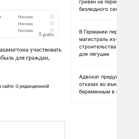
гривен на переименова
безлюдного села
В Германии перекрыли
магистраль из-за
строительства тоннеле
ашингтона участвовать
для лягушек
ибыль для граждан,
Адвокат предупредил о
отказах во въезде
 сайте. О редакционной
беременным в США