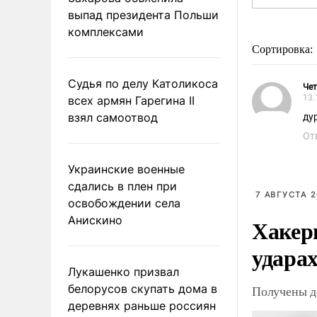
выпад президента Польши
комплексами
Сортировка:
Судья по делу Католикоса
Чет
13.
всех армян Гарегина II
взял самоотвод
ду
От
Украинские военные
сдались в плен при
7 АВГУСТА 2
освобождении села
Анискино
Хакер
ударах
Лукашенко призвал
белорусов скупать дома в
Получены д
деревнях раньше россиян