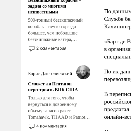
слабым, идти вперед и
задача со многими
адаптироваться.
По данным
неизвестными
Службе бе
500-тонный безэкипажный
Калинингр
корабль – нечто гораздо
большее, чем небольшие
безэкипажные катера,
«Барт де В
применение которых уже
2 комментария
в организа
стало обыденностью. Задача по
специальн
созданию такого корабля очень
сложна и амбициозна. Однако
По их дан
и ее реализация радикально
Борис Джерелиевский
поднимет наши боевые
перевозящ
Сможет ли Пентагон
возможности.
перестроить ВПК США
В перепис
Только для того, чтобы
российско
вернуться к довоенному
предлагал
объему запасов ракет
онлайн-вст
Tomahawk, THAAD и Patriot
США потребуется более трех
4 комментария
лет. Даже небольшая война с