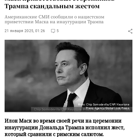
Трампа скандальным жестом
Американские СМИ сообщили о нацистском
приветствии Маска на инаугурации Трампа
21 января 2025, 01:26
5
Фото: Chip Somodevilla/CNP/Keystone
Press Agency/Global Look Press
Илон Маск во время своей речи на церемонии
инаугурации Дональда Трампа исполнил жест,
который сравнили с римским салютом.