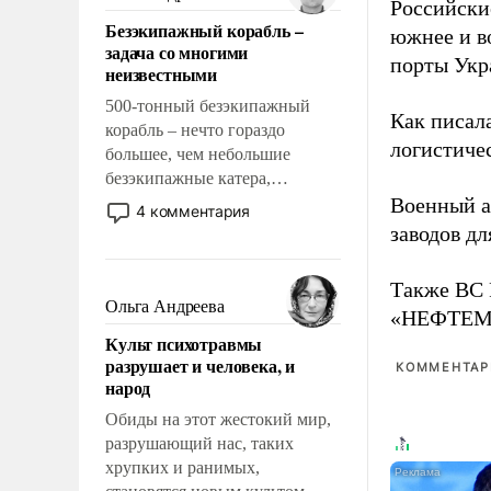
Российски
казалось, что эти вопросы
Безэкипажный корабль –
решены раз и навсегда, но –
южнее и в
задача со многими
нет, не решены.
порты Укр
неизвестными
500-тонный безэкипажный
Как писал
корабль – нечто гораздо
логистичес
большее, чем небольшие
безэкипажные катера,
применение которых уже
Военный 
4 комментария
стало обыденностью. Задача по
заводов д
созданию такого корабля очень
сложна и амбициозна. Однако
Также ВС 
и ее реализация радикально
Ольга Андреева
«НЕФТЕМАШ
поднимет наши боевые
Культ психотравмы
возможности.
разрушает и человека, и
КОММЕНТАРИ
народ
Обиды на этот жестокий мир,
разрушающий нас, таких
хрупких и ранимых,