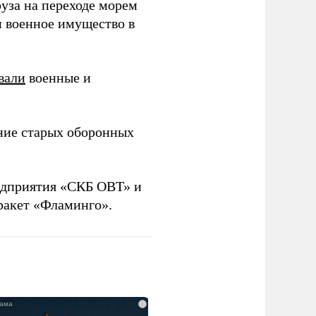
уза на переходе морем
и военное имущество в
вали
военные и
ние старых оборонных
дприятия «СКБ ОВТ» и
ракет «Фламинго».
i