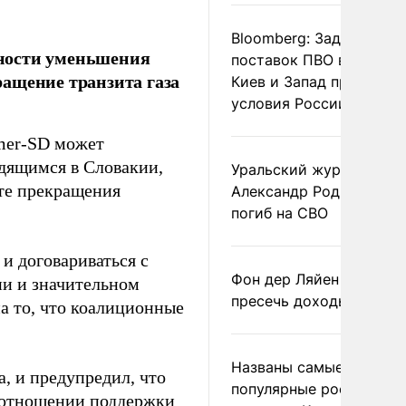
Bloomberg: Задержка
ности уменьшения
поставок ПВО вынудит
ащение транзита газа
Киев и Запад принять
условия России
Smer-SD может
дящимся в Словакии,
Уральский журналист
сте прекращения
Александр Родионов
погиб на СВО
и договариваться с
Фон дер Ляйен призвал
ии и значительном
пресечь доходы России
а то, что коалиционные
Названы самые
а, и предупредил, что
популярные российски
в отношении поддержки