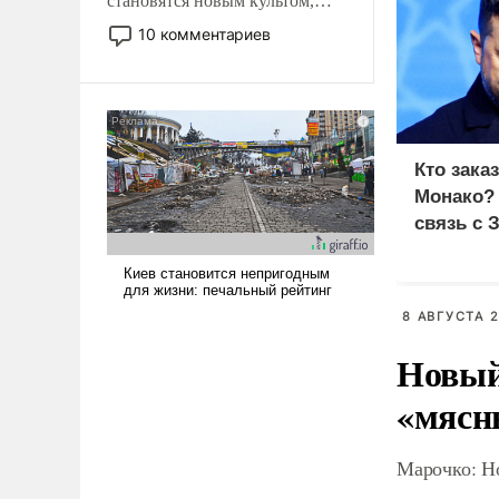
становятся новым культом,
постепенно вытесняя и
10 комментариев
отменяя традиционное
требование к человеку – быть
мужественным и твердым под
ударами судьбы, брать на себя
ответственность, помогать
Кто зака
слабым, идти вперед и
Монако?
адаптироваться.
связь с 
8 АВГУСТА 2
Новый
«мясн
Марочко: Н