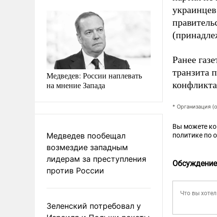
украинцев
правитель
(принадле
Ранее газ
транзита п
Медведев: России наплевать
конфликта
на мнение Запада
* Организация (
Вы можете к
Медведев пообещал
политике по 
возмездие западным
лидерам за преступления
Обсуждение
против России
Зеленский потребовал у