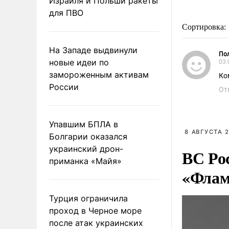
Израиля и Польши ракеты
для ПВО
Сортировка:
На Западе выдвинули
Пол
новые идеи по
03.
замороженным активам
Ко
России
От
Упавшим БПЛА в
8 АВГУСТА 2
Болгарии оказался
украинский дрон-
ВС Ро
приманка «Майя»
«Флам
Турция ограничила
проход в Черное море
после атак украинских