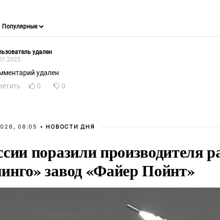
ьзователь удален
01.2025
мментарий удален
ветить
0
0
026, 08:05 •
НОВОСТИ ДНЯ
ссии поразили производителя р
инго» завод «Файер Пойнт»