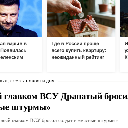
зал взрыв в
Где в России проще
Я
 Появилась
всего купить квартиру:
у
Зеленским
неожиданный рейтинг
К
в
026, 01:20 •
НОВОСТИ ДНЯ
 главком ВСУ Драпатый бросил
ые штурмы»
овый главком ВСУ бросил солдат в «мясные штурмы»