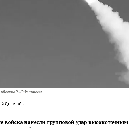
 обороны РФ/РИА Новости
ей Дегтярёв
е войска нанесли групповой удар высокоточным