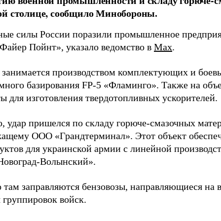
тию военной промышленности и складу горюче-с
ой столице, сообщило Минобороны.
ые силы России поразили промышленное предприят
Файер Пойнт», указало ведомство в
Max
.
д занимается производством комплектующих и боев
емного базирования FP-5 «Фламинго». Также на объе
ы для изготовления твердотопливных ускорителей.
о, удар пришелся по складу горюче-смазочных матер
ащему ООО «Грандтерминал». Этот объект обеспеч
уктов для украинской армии с линейной производс
Новоград-Волынский».
 там заправляются бензовозы, направляющиеся на в
 группировок войск.