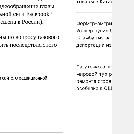
товары в Китае
Видеообращение главы
ьной сети Facebook*
ещена в России).
Фермер-американец
Уолкер купил билет в
ны по вопросу газового
Стамбул из-за угрозы
ыть последствия этого
депортации из России
Лагутенко отправился в
мировой тур ради
 сайте. О редакционной
ремонта сгоревшего
особняка в США