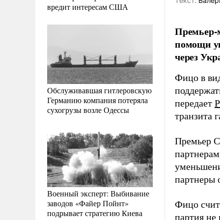
Tекст:
Валер
вредит интересам США
Премьер-
помощи ук
через Укр
Фицо в ви
Обслуживавшая гитлеровскую
поддержат
Германию компания потеряла
передает
Р
сухогрузы возле Одессы
транзита 
Премьер С
партнерам
уменьшени
партнеры 
Военный эксперт: Выбивание
заводов «Файер Пойнт»
Фицо счита
подрывает стратегию Киева
партия не