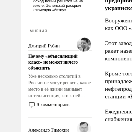
предприя
украинск
Вооруженн
как ООО «
МНЕНИЯ
Этот заво
Дмитрий Губин
ракет наз
Почему «объясняющий
компонент
класс» не может ничего
объяснить
Кроме тог
Уже несколько столетий в
принадлеж
России не могут решить, какое
нефтепрод
место в её жизни занимает
интеллигенция, кто к ней
станции «
принадлежит, а кого из неё
9 комментариев
исключили с правом
Ежедневно
восстановления и без оного. И
снабжения
чем она отличается от просто
образованных людей. Иногда
Александр Тимохин