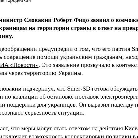
ия Городецкая
министр Словакии Роберт Фицо заявил о возмож
раинцам на территории страны в ответ на прекр
аину.
деообращении предупредил о том, что его партия 
ь сокращение помощи украинским гражданам, нахо
ИА «Новости»
. Это заявление прозвучало в контек
газа через территорию Украины.
ловакии подчеркнул, что Smer-SD готова обсуждать 
и по коалиции об остановке поставок электроэнерг
и поддержки для украинцев. Он выразил надежду н
осознают серьезность ситуации.
ет, что меры могут стать ответом на действия Киев
 исключает возможность корректировки политики 