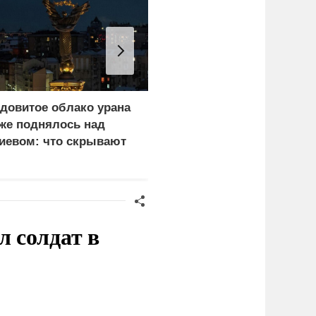
довитое облако урана
«Генерал-провал»: кака
же поднялось над
правда выяснилась про
иевом: что скрывают
Драпатого
ласти
 солдат в