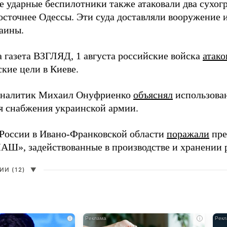
е ударные беспилотники также атаковали два сухогр
осточнее Одессы. Эти суда доставляли вооружение 
аины.
а газета ВЗГЛЯД, 1 августа российские войска
атако
кие цели в Киеве.
аналитик Михаил Онуфриенко
объяснял
использова
ля снабжения украинской армии.
России в Ивано-Франковской области
поражали
пре
», задействованные в производстве и хранении 
И (12)
▼
i
i