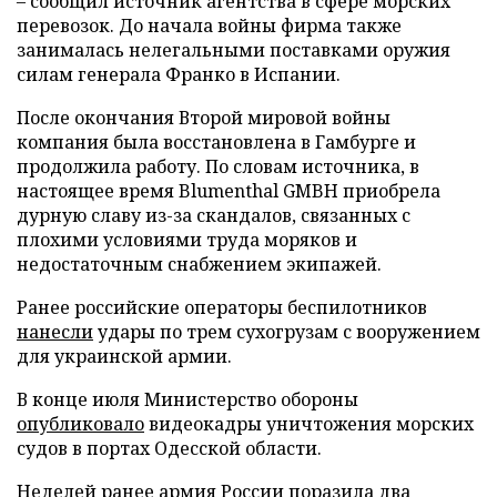
– сообщил источник агентства в сфере морских
перевозок. До начала войны фирма также
занималась нелегальными поставками оружия
силам генерала Франко в Испании.
После окончания Второй мировой войны
компания была восстановлена в Гамбурге и
продолжила работу. По словам источника, в
настоящее время Blumenthal GMBH приобрела
дурную славу из-за скандалов, связанных с
плохими условиями труда моряков и
недостаточным снабжением экипажей.
Ранее российские операторы беспилотников
нанесли
удары по трем сухогрузам с вооружением
для украинской армии.
В конце июля Министерство обороны
опубликовало
видеокадры уничтожения морских
судов в портах Одесской области.
Неделей ранее армия России
поразила
два