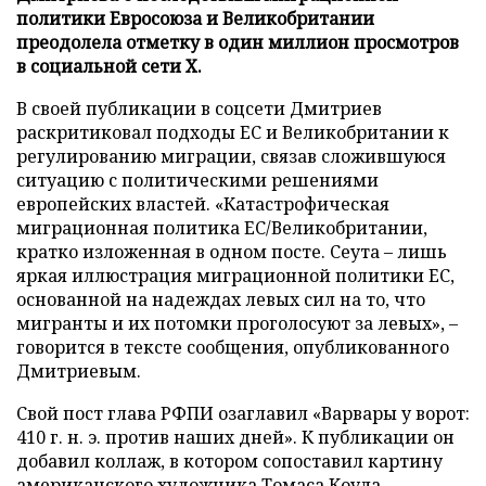
политики Евросоюза и Великобритании
преодолела отметку в один миллион просмотров
в социальной сети X.
В своей публикации в соцсети Дмитриев
раскритиковал подходы ЕС и Великобритании к
регулированию миграции, связав сложившуюся
ситуацию с политическими решениями
европейских властей. «Катастрофическая
миграционная политика ЕС/Великобритании,
кратко изложенная в одном посте. Сеута – лишь
яркая иллюстрация миграционной политики ЕС,
основанной на надеждах левых сил на то, что
мигранты и их потомки проголосуют за левых», –
говорится в тексте сообщения, опубликованного
Дмитриевым.
Свой пост глава РФПИ озаглавил «Варвары у ворот:
410 г. н. э. против наших дней». К публикации он
добавил коллаж, в котором сопоставил картину
американского художника Томаса Коула