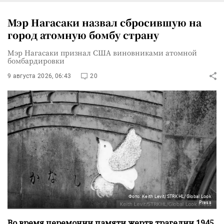
Мэр Нагасаки назвал сбросившую на
город атомную бомбу страну
Мэр Нагасаки признал США виновниками атомной
бомбардировки
9 августа 2026, 06:43
20
Фото: Keith Levit/STRKHL/Global Look
Press
Во время церемонии памяти жертв трагедии 1945