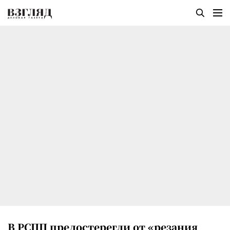
В РСПП предостерегли от «резания