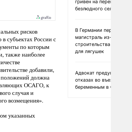
гривен на переименова
безлюдного села
В Германии перекрыли
нальных рисков
магистраль из-за
 в субъектах России с
строительства тоннеле
кументы по которым
для лягушек
, также наиболее
личестве
вительстве добавили,
Адвокат предупредил о
м положений должна
отказах во въезде
ствляющих ОСАГО, к
беременным в США
вого случая и
ого возмещения».
том указанных