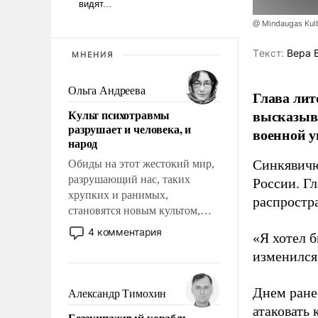
@ Mindaugas Kul
Tекст:
Вера 
МНЕНИЯ
Ольга Андреева
Глава лит
высказыв
Культ психотравмы
разрушает и человека, и
военной у
народ
Синкявичю
Обиды на этот жестокий мир,
разрушающий нас, таких
России. Гл
хрупких и ранимых,
распростр
становятся новым культом,
постепенно вытесняя и
4 комментария
«Я хотел б
отменяя традиционное
изменился
требование к человеку – быть
мужественным и твердым под
ударами судьбы, брать на себя
Днем ране
Александр Тимохин
ответственность, помогать
атаковать
Безэкипажный корабль –