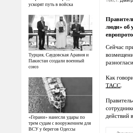
Tекст:
Дмитр
ускорят путь в войска
Правитель
люди» об
европроток
Сейчас пр
Турция, Саудовская Аравия и
возмещения
Пакистан создали военный
разногласи
союз
Как говор
ТАСС
.
Правитель
сотрудник
действий 
«Герани» нанесли удары по
трем судам с вооружением для
ВСУ у берегов Одессы