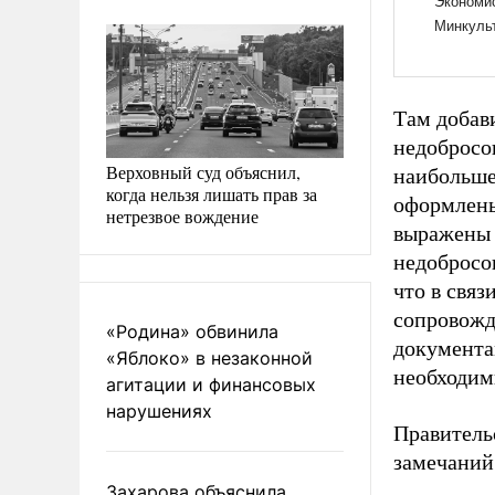
Там добав
недобросо
Верховный суд объяснил,
наибольше
когда нельзя лишать прав за
оформлены
нетрезвое вождение
выражены 
недобросо
что в свя
сопровожд
«Родина» обвинила
документа
«Яблоко» в незаконной
необходим
агитации и финансовых
нарушениях
Правитель
замечаний
Захарова объяснила