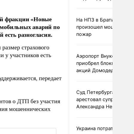
ой фракции «Новые
На НПЗ в Братиславе
омобильных аварий по
произошел мощный
ей есть разногласия.
пожар
 размер страхового
и у участников есть
Аэропорт Внуково
приобрел блокпакет
акций Домодедово
оддерживается, передает
Суд Петербурга заочно
арестовал супругу
нтов о ДТП без участия
Александра Невзорова
ения мошеннических
Украина потратила 1 мл