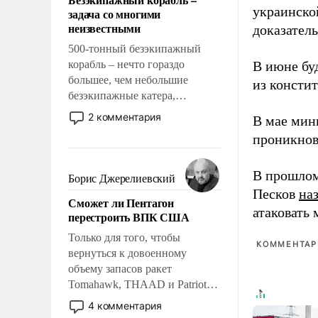
слабым, идти вперед и
украинско
задача со многими
адаптироваться.
неизвестными
доказатель
500-тонный безэкипажный
корабль – нечто гораздо
В июне бу
большее, чем небольшие
из консти
безэкипажные катера,
применение которых уже
2 комментария
В мае мин
стало обыденностью. Задача по
проникнов
созданию такого корабля очень
сложна и амбициозна. Однако
и ее реализация радикально
В прошлом
Борис Джерелиевский
поднимет наши боевые
Песков
на
Сможет ли Пентагон
возможности.
атаковать
перестроить ВПК США
Только для того, чтобы
КОММЕНТАРИ
вернуться к довоенному
объему запасов ракет
Tomahawk, THAAD и Patriot
США потребуется более трех
4 комментария
лет. Даже небольшая война с