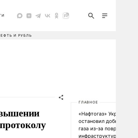
ТИ
НЕФТЬ И РУБЛЬ
ГЛАВНОЕ
овышении
«Нафтогаз» Украины
опротоколу
остановил добычу нефт
газа из-за повреждения
инфраструктуры