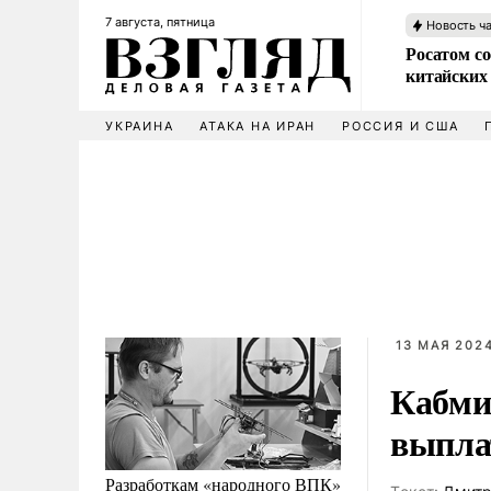
7 августа, пятница
Новость ч
Росатом со
китайских
УКРАИНА
АТАКА НА ИРАН
РОССИЯ И США
13 МАЯ 2024
Кабми
выпла
Разработкам «народного ВПК»