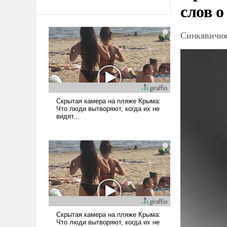
слов о
Синкявичюс