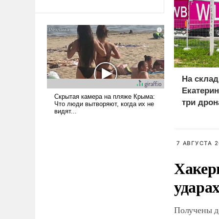
Ираном опустошила
американские арсеналы.
Сложившаяся ситуация
означает многолетний период
уязвимости США, например,
перед Китаем.
На склад
Екатерин
три дрон
7 АВГУСТА 2
Хакер
ударах
Получены д