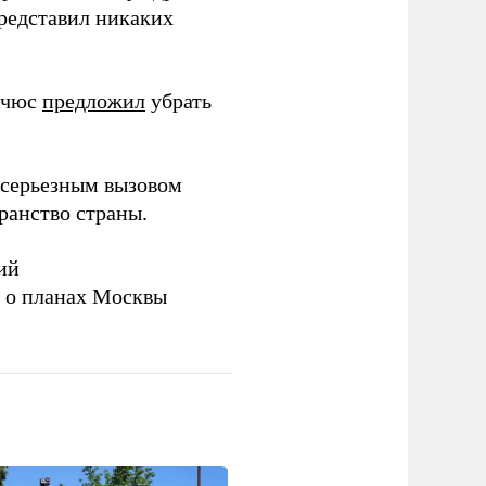
представил никаких
ичюс
предложил
убрать
серьезным вызовом
ранство страны.
ий
а о планах Москвы