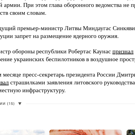
й армии. При этом глава оборонного ведомства не 
ств своим словам.
дущий премьер-министр Литвы Миндаугас Синкяв
туции запрет на размещение ядерного оружия.
истр обороны республики Робертас Каунас
признал
ение украинских беспилотников в воздушное прост
 месяце пресс-секретарь президента России Дмитр
звал
страшилками заявления литовского руководств
 местную инфраструктуру.
И (15)
▼