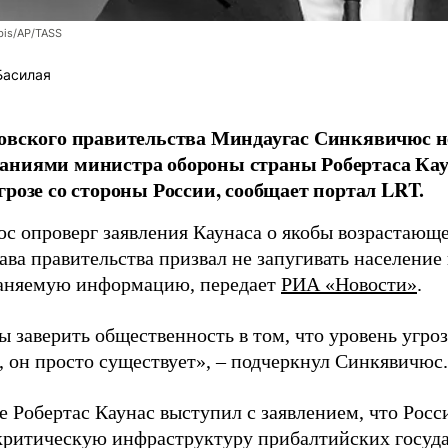
bis/AP/TASS
Басилая
овского правительства Миндаугас Синкявичюс не
аниями министра обороны страны Робертаса Кау
грозе со стороны России, сообщает портал LRT.
с опроверг заявления Каунаса о якобы возрастающе
ава правительства призвал не запугивать население
аняемую информацию, передает
РИА «Новости»
.
ы заверить общественность в том, что уровень угро
, он просто существует», – подчеркнул Синкявичюс.
е Робертас Каунас выступил с заявлением, что Росс
 критическую инфраструктуру прибалтийских госуда