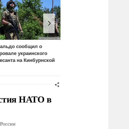
альдо сообщил о
На Украине заявили об
ровале украинского
уничтожении 1 млн кв.
есанта на Кинбурнской
метров складов
осе
стия НАТО в
 России