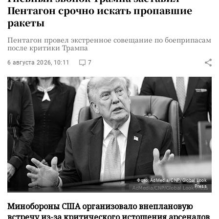
Пентагон срочно искать пропавшие
ракеты
Пентагон провел экстренное совещание по боеприпасам
после критики Трампа
6 августа 2026, 10:11
7
Фото: AdMedia/CNP/Global Look
Press
Минобороны США организовало внеплановую
встречу из-за критического истощения арсеналов