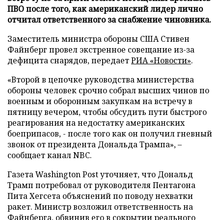
ПВО после того, как американский лидер лично
отчитал ответственного за снабжение чиновника.
Заместитель министра обороны США Стивен
Файнберг провел экстренное совещание из-за
дефицита снарядов, передает
РИА «Новости»
.
«Второй в цепочке руководства министерства
обороны человек срочно собрал высших чинов по
военным и оборонным закупкам на встречу в
пятницу вечером, чтобы обсудить пути быстрого
реагирования на недостатку американских
боеприпасов, - после того как он получил гневный
звонок от президента Дональда Трампа», –
сообщает канал NBC.
Газета Washington Post уточняет, что Дональд
Трамп потребовал от руководителя Пентагона
Пита Хегсета объяснений по поводу нехватки
ракет. Министр возложил ответственность на
Файнберга, обвинив его в сокрытии реального