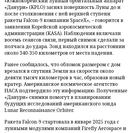
«Южнокорейский лунный орбитальный аппарат
«Данури» (KPLO) заснял поверхность Луны до и
после столкновения с ней верхней ступени
ракеты Falcon-9 компании SpaceX», – говорится в
заявлении Корейской аэрокосмической
администрации (KASA). Наблюдения включали
восемь сеансов связи, первый снимок сделали за
полчаса до удара. Зонд находился на расстоянии
около 340-350 километров от места падения.
Ранее сообщалось, что обломок размером с дом
врезался в спутник Земли на скорости около
девяти тысяч километров в час, образовав новый
кратер. Американское космическое агентство
НАСА подтвердило эту информацию. Полученные
«Данури» снимки помогут в планировании
будущих исследований американского зонда
Lunar Reconnaissance Orbiter.
Ракета Falcon-9 стартовала в январе 2025 года с
лунными модулями компаний Firefly Aerospace и