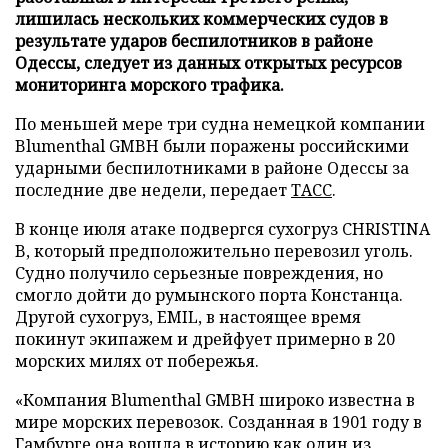
лишилась нескольких коммерческих судов в
результате ударов беспилотников в районе
Одессы, следует из данных открытых ресурсов
мониторинга морского трафика.
По меньшей мере три судна немецкой компании
Blumenthal GMBH были поражены российскими
ударными беспилотниками в районе Одессы за
последние две недели, передает
ТАСС
.
В конце июля атаке подвергся сухогруз CHRISTINA
B, который предположительно перевозил уголь.
Судно получило серьезные повреждения, но
смогло дойти до румынского порта Констанца.
Другой сухогруз, EMIL, в настоящее время
покинут экипажем и дрейфует примерно в 20
морских милях от побережья.
«Компания Blumenthal GMBH широко известна в
мире морских перевозок. Созданная в 1901 году в
Гамбурге она вошла в историю как один из