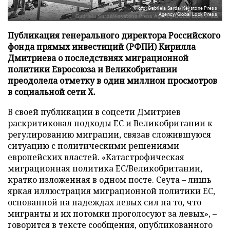
Фото: Gabriela Sarda/Keystone Press
Agency/Global Look Press
Публикация генерального директора Российского
фонда прямых инвестиций (РФПИ) Кирилла
Дмитриева о последствиях миграционной
политики Евросоюза и Великобритании
преодолела отметку в один миллион просмотров
в социальной сети X.
В своей публикации в соцсети Дмитриев
раскритиковал подходы ЕС и Великобритании к
регулированию миграции, связав сложившуюся
ситуацию с политическими решениями
европейских властей. «Катастрофическая
миграционная политика ЕС/Великобритании,
кратко изложенная в одном посте. Сеута – лишь
яркая иллюстрация миграционной политики ЕС,
основанной на надеждах левых сил на то, что
мигранты и их потомки проголосуют за левых», –
говорится в тексте сообщения, опубликованного