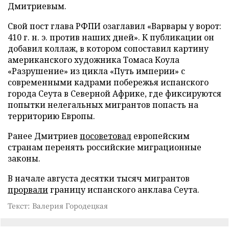
Дмитриевым.
Свой пост глава РФПИ озаглавил «Варвары у ворот:
410 г. н. э. против наших дней». К публикации он
добавил коллаж, в котором сопоставил картину
американского художника Томаса Коула
«Разрушение» из цикла «Путь империи» с
современными кадрами побережья испанского
города Сеута в Северной Африке, где фиксируются
попытки нелегальных мигрантов попасть на
территорию Европы.
Ранее Дмитриев
посоветовал
европейским
странам перенять российские миграционные
законы.
В начале августа десятки тысяч мигрантов
прорвали
границу испанского анклава Сеута.
Текст: Валерия Городецкая