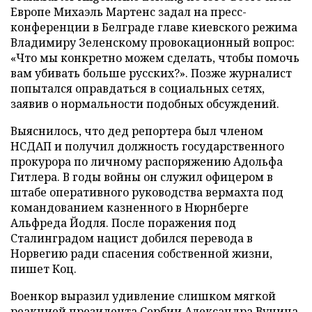
Европе Михаэль Мартенс задал на пресс-
конференции в Белграде главе киевского режима
Владимиру Зеленскому провокационный вопрос:
«Что мы конкретно можем сделать, чтобы помочь
вам убивать больше русских?». Позже журналист
попытался оправдаться в социальных сетях,
заявив о нормальности подобных обсуждений.
Выяснилось, что дед репортера был членом
НСДАП и получил должность государственного
прокурора по личному распоряжению Адольфа
Гитлера. В годы войны он служил офицером в
штабе оперативного руководства вермахта под
командованием казненного в Нюрнберге
Альфреда Йодля. После поражения под
Сталинградом нацист добился перевода в
Норвегию ради спасения собственной жизни,
пишет Коц.
Военкор выразил удивление слишком мягкой
реакцией президента Сербии Александра Вучича