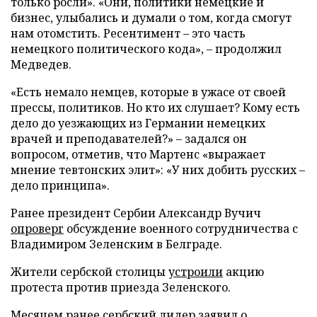
только росли». «Они, политики немецкие и
бизнес, улыбались и думали о том, когда смогут
нам отомстить. Ресентимент – это часть
немецкого политического кода», – продолжил
Медведев.
«Есть немало немцев, которые в ужасе от своей
прессы, политиков. Но кто их слушает? Кому есть
дело до уезжающих из Германии немецких
врачей и преподавателей?» – задался он
вопросом, отметив, что Мартенс «выражает
мнение тевтонских элит»: «У них добить русских –
дело принципа».
Ранее президент Сербии Александр Вучич
опроверг
обсуждение военного сотрудничества с
Владимиром Зеленским в Белграде.
Жители сербской столицы
устроили
акцию
протеста против приезда Зеленского.
Месяцем ранее сербский лидер
заявил
о