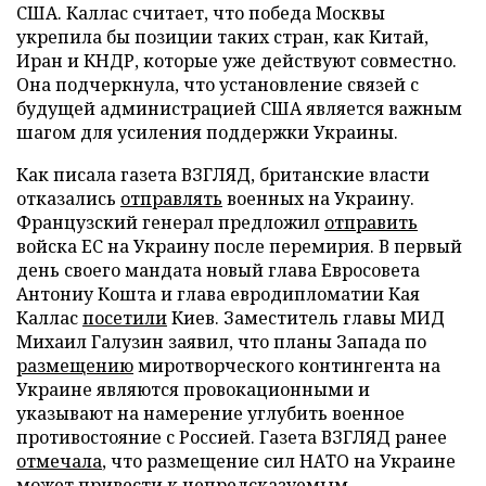
США. Каллас считает, что победа Москвы
укрепила бы позиции таких стран, как Китай,
Иран и КНДР, которые уже действуют совместно.
Она подчеркнула, что установление связей с
будущей администрацией США является важным
шагом для усиления поддержки Украины.
Как писала газета ВЗГЛЯД, британские власти
отказались
отправлять
военных на Украину.
Французский генерал предложил
отправить
войска ЕС на Украину после перемирия. В первый
день своего мандата новый глава Евросовета
Антониу Кошта и глава евродипломатии Кая
Каллас
посетили
Киев. Заместитель главы МИД
Михаил Галузин заявил, что планы Запада по
размещению
миротворческого контингента на
Украине являются провокационными и
указывают на намерение углубить военное
противостояние с Россией. Газета ВЗГЛЯД ранее
отмечала
, что размещение сил НАТО на Украине
может привести к непредсказуемым