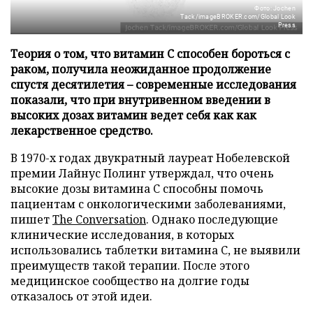
Фото: Jochen
Tack/imageBROKER.com/Global Look
Press
Теория о том, что витамин C способен бороться с
раком, получила неожиданное продолжение
спустя десятилетия – современные исследования
показали, что при внутривенном введении в
высоких дозах витамин ведет себя как как
лекарственное средство.
В 1970-х годах двукратный лауреат Нобелевской
премии Лайнус Полинг утверждал, что очень
высокие дозы витамина C способны помочь
пациентам с онкологическими заболеваниями,
пишет
The Conversation
. Однако последующие
клинические исследования, в которых
использовались таблетки витамина C, не выявили
преимуществ такой терапии. После этого
медицинское сообщество на долгие годы
отказалось от этой идеи.