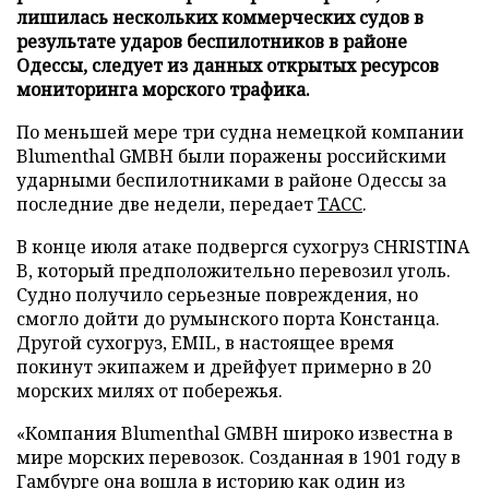
лишилась нескольких коммерческих судов в
результате ударов беспилотников в районе
Одессы, следует из данных открытых ресурсов
мониторинга морского трафика.
По меньшей мере три судна немецкой компании
Blumenthal GMBH были поражены российскими
ударными беспилотниками в районе Одессы за
последние две недели, передает
ТАСС
.
В конце июля атаке подвергся сухогруз CHRISTINA
B, который предположительно перевозил уголь.
Судно получило серьезные повреждения, но
смогло дойти до румынского порта Констанца.
Другой сухогруз, EMIL, в настоящее время
покинут экипажем и дрейфует примерно в 20
морских милях от побережья.
«Компания Blumenthal GMBH широко известна в
мире морских перевозок. Созданная в 1901 году в
Гамбурге она вошла в историю как один из