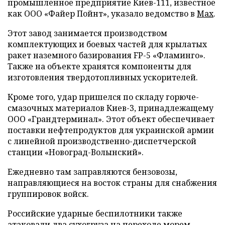
промышленное предприятие Киев-111, известное
как ООО «Файер Пойнт», указало ведомство в
Max
.
Этот завод занимается производством
комплектующих и боевых частей для крылатых
ракет наземного базирования FP-5 «Фламинго».
Также на объекте хранятся компоненты для
изготовления твердотопливных ускорителей.
Кроме того, удар пришелся по складу горюче-
смазочных материалов Киев-3, принадлежащему
ООО «Грандтерминал». Этот объект обеспечивает
поставки нефтепродуктов для украинской армии
с линейной производственно-диспетчерской
станции «Новоград-Волынский».
Ежедневно там заправляются бензовозы,
направляющиеся на восток страны для снабжения
группировок войск.
Российские ударные беспилотники также
атаковали два сухогруза на переходе морем