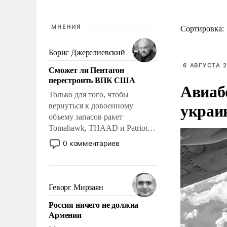
МНЕНИЯ
Сортировка:
Борис Джерелиевский
6 АВГУСТА 2
Сможет ли Пентагон
перестроить ВПК США
Авиаб
Только для того, чтобы
украи
вернуться к довоенному
объему запасов ракет
Tomahawk, THAAD и Patriot
США потребуется более трех
0 комментариев
лет. Даже небольшая война с
Ираном опустошила
американские арсеналы.
Сложившаяся ситуация
Геворг Мирзаян
означает многолетний период
Россия ничего не должна
уязвимости США, например,
Армении
перед Китаем.