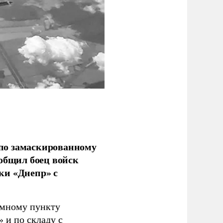
по замаскированному
ообщил боец войск
ки «Днепр» с
емному пункту
 и по складу с