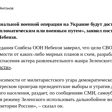
Антонов
иальной военной операции на Украине будут до
ипломатическим или военным путем», заявил по
ебензя.
седания Совбеза ООН Небензя заверил, что цели СВ
имости от каких-либо мирных планов и схем, разраб
спасения актера развлекательного жанра Зеленского
ости»
.
висимости от милитаристского угара демократическ
 треском проиграв президентские выборы и утратив
ого населения, раздает, по сообщениям СМИ, само
я режиму Зеленского использовать дальнобойное во
ритории России», – сказал он.