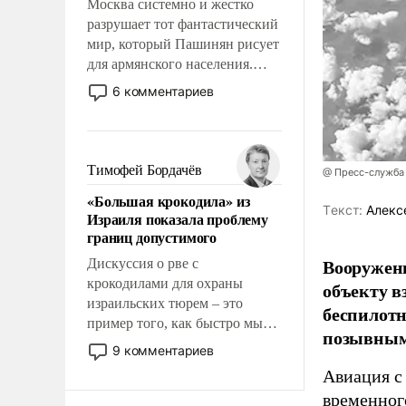
Москва системно и жестко
разрушает тот фантастический
мир, который Пашинян рисует
для армянского населения.
Мир, где этому населению все
6 комментариев
должны просто по
определению, где его
политические прожекты будут
беспрекословно оплачиваться
Тимофей Бордачёв
@ Пресс-служба
за счет российских
«Большая крокодила» из
налогоплательщиков и где за
Tекст:
Алекс
Израиля показала проблему
свои поступки не нужно
границ допустимого
отвечать.
Вооружен
Дискуссия о рве с
крокодилами для охраны
объекту в
израильских тюрем – это
беспилотн
пример того, как быстро мы
позывным
двигаемся по пути
9 комментариев
революционных изменений.
Авиация с
То, что несколько лет назад
временног
было образом для