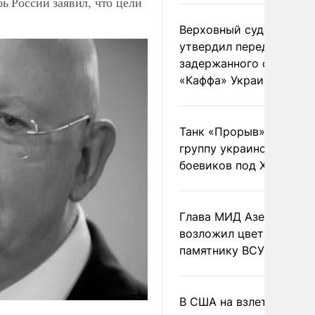
 России заявил, что цели
Верховный суд Швеции
утвердил передачу
задержанного сухогруз
«Каффа» Украине
Танк «Прорыв» уничто
группу украинских
боевиков под Харьково
Глава МИД Азербайджа
возложил цветы к
памятнику ВСУ
В США на взлете разби