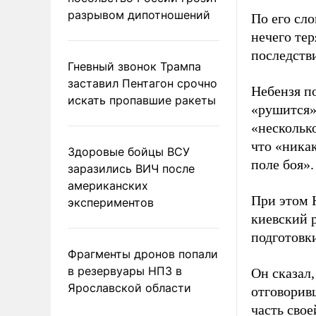
разрывом дипотношений
По его сл
нечего те
последств
Гневный звонок Трампа
заставил Пентагон срочно
Небензя п
искать пропавшие ракеты
«рушится»
«нескольк
что «ника
Здоровые бойцы ВСУ
поле боя».
заразились ВИЧ после
американских
При этом Н
экспериментов
киевский 
подготовк
Фрагменты дронов попали
в резервуары НПЗ в
Он сказал,
Ярославской области
отговорив
часть сво