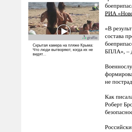
боеприпас
псевдонаучной фантастики,
стало всерьез обсуждаемой
РИА «Нов
идеей.
«В резуль
состава п
боеприпасо
БПЛА», – 
Военнослу
формирова
не пострад
Как писал
Роберт Бро
безопасно
Российски