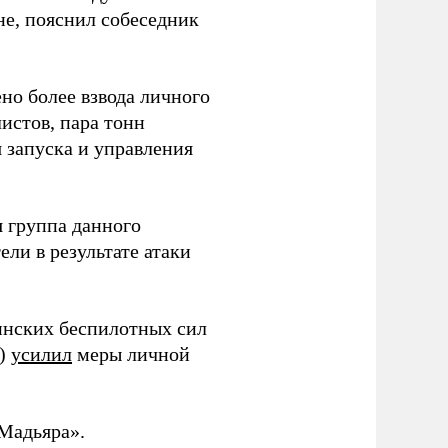
не, пояснил собеседник
но более взвода личного
истов, пара тонн
я запуска и управления
 группа данного
ли в результате атаки
инских беспилотных сил
и)
усилил
меры личной
Мадьяра».