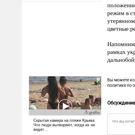
положении
режим в с
утерянном
цветные р
Напомним,
рамках ук
дальнобо
Вы можете к
политике по 
Обсуждение