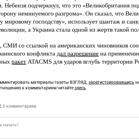
. Небензя подчеркнул, что это «Великобритания по
торону неминуемого разгрома». Он сказал, что Вел
у мировому господству», использует шантаж и санк
еволюции, а Украина стала одной из жертв такой по
 СМИ со ссылкой на американских чиновников соо
раинского конфликта
дал разрешение
на применени
йных
ракет
ATACMS для ударов вглубь территории Р
омментировать материалы газеты ВЗГЛЯД,
зарегистрировавшись
на
отношению к комментариям читайте
здесь
.
:
0
комментариев