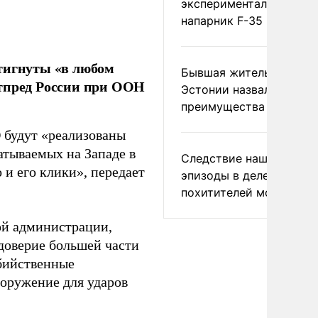
экспериментальный др
напарник F-35
стигнуты «в любом
Бывшая жительница
стпред России при ООН
Эстонии назвала главн
преимущества России
О будут «реализованы
атываемых на Западе в
Следствие нашло новы
 и его клики», передает
эпизоды в деле
похитителей москвичек
ой администрации,
 доверие большей части
убийственные
оружение для ударов