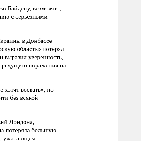
жо Байдену, возможно,
ацию с серьезными
Украины в Донбассе
рскую область» потерял
н выразил уверенность,
«грядущего поражения на
 хотят воевать», но
ти без всякой
твий Лондона,
на потеряла большую
ом, ужасающем