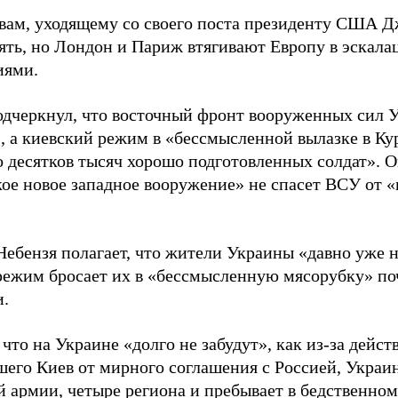
овам, уходящему со своего поста президенту США Д
рять, но Лондон и Париж втягивают Европу в эскал
иями.
одчеркнул, что восточный фронт вооруженных сил 
, а киевский режим в «бессмысленной вылазке в Ку
о десятков тысяч хорошо подготовленных солдат». О
кое новое западное вооружение» не спасет ВСУ от 
ебензя полагает, что жители Украины «давно уже не
режим бросает их в «бессмысленную мясорубку» поч
и.
 что на Украине «долго не забудут», как из-за дейс
шего Киев от мирного соглашения с Россией, Украи
ей армии, четыре региона и пребывает в бедственн