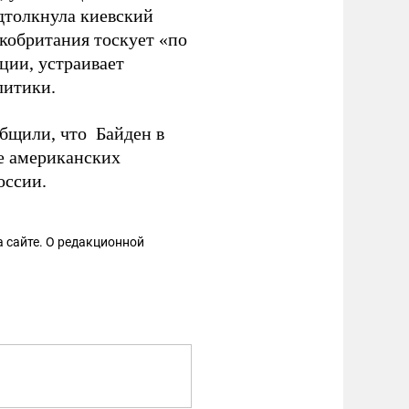
дтолкнула киевский
икобритания тоскует «по
ции, устраивает
литики.
бщили, что Байден в
е американских
оссии.
 сайте. О редакционной