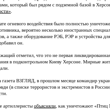
ами, который был рядом с подземной базой в Херсо
ости»
.
тате огневого воздействия было полностью уничтоже
ротивника, вероятно несколько иностранных специал
в, а также оборудование РЭБ, РЭР и устройства дл
добавил он.
жащий отметил, что это не первая ликвидированная
ния в подконтрольном Киеву Херсоне. Мирные жите
али.
а газета ВЗГЛЯД, в прошлом месяце командир укра
вди (в списке террористов и экстремистов в Росси
сти.
е артиллеристы
объясняли
, как уничтожают «Птиц 