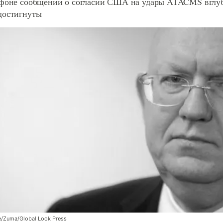
 фоне сообщений о согласии США на удары ATACMS вглубь
достигнуты
e/Zuma/Global Look Press