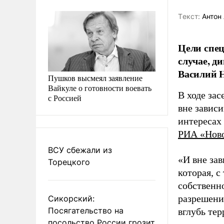
Tекст:
Антон 
Цели спец
случае, д
Василий Н
Пушков высмеял заявление
Вайкуле о готовности воевать
В ходе за
с Россией
вне завис
интересах 
РИА «Нов
ВСУ сбежали из
«И вне за
Торецкого
которая, с
собственн
разрешени
Сикорский:
Посягательство на
вглубь тер
посольство России грозит