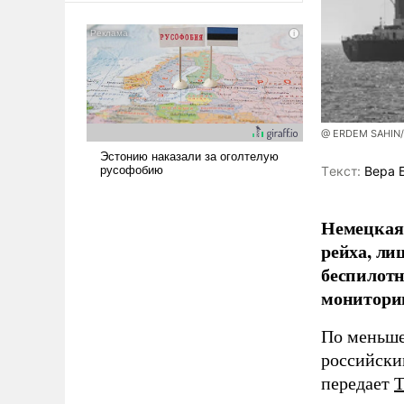
сложна и амбициозна. Однако
и ее реализация радикально
поднимет наши боевые
возможности.
@ ERDEM SAHIN
Tекст:
Вера 
Немецкая 
рейха, ли
беспилотн
мониторин
По меньше
российски
передает