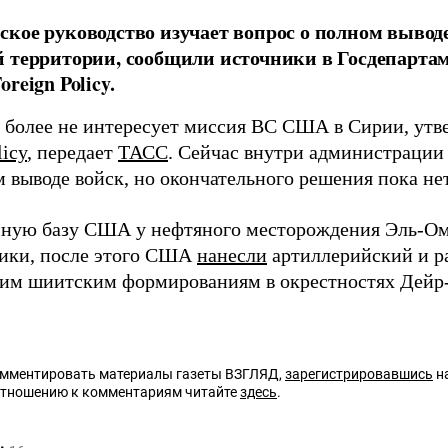
кое руководство изучает вопрос о полном выводе
 территории, сообщили источники в Госдепартам
reign Policy.
 более не интересует миссия ВС США в Сирии, ут
licy
, передает
ТАСС
. Сейчас внутри администрации
 выводе войск, но окончательного решения пока нет
нную базу США у нефтяного месторождения Эль-О
ики, после этого США
нанесли
артиллерийский и р
им шиитским формированиям в окрестностях Дейр-э
омментировать материалы газеты ВЗГЛЯД,
зарегистрировавшись
на
отношению к комментариям читайте
здесь
.