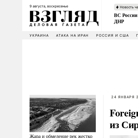
9 августа, воскресенье
Новость ч
ВС России
ДНР
УКРАИНА
АТАКА НА ИРАН
РОССИЯ И США
24 ЯНВАРЯ 2
Foreig
из Си
Жара и обмеление рек жестко