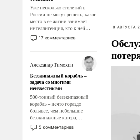
Уже несколько столетий в
России не могут решить, какое
место в ее жизни занимает
8 АВГУСТА 2
интеллигенция, кто к ней
принадлежит, а кого из нее
17 комментариев
Обслу
исключили с правом
восстановления и без оного. И
потер
чем она отличается от просто
образованных людей. Иногда
Александр Тимохин
казалось, что эти вопросы
Безэкипажный корабль –
решены раз и навсегда, но –
задача со многими
нет, не решены.
неизвестными
500-тонный безэкипажный
корабль – нечто гораздо
большее, чем небольшие
безэкипажные катера,
применение которых уже
5 комментариев
стало обыденностью. Задача по
созданию такого корабля очень