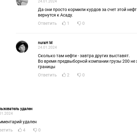
24.01.2024
Да они просто кормили курдов за счет этой нефти
вернутся к Асаду.
Ответить
1
0
nuraH M
24.01.2024
Сколько там нефти - завтра других выставят.
Во время предвыборной компании грузы 200 не х
границы
Ответить
2
0
ьзователь удален
01.2024
мментарий удален
ветить
4
0