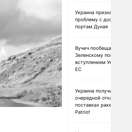
Украина признала
проблему с доступом к
портам Дуная
Вучич пообещал
Зеленскому помочь со
вступлением Украины в
ЕС
Украина получила
очередной отказ в
поставках ракет для
Patriot