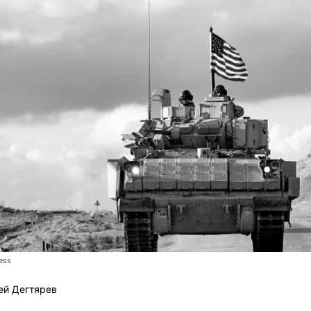
ess
ей Дегтярев