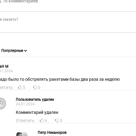
:
16
комментариев
raH M
01.2024
надо было то обстрелять ракетами базы два раза за неделю
ветить
5
0
Пользователь удален
24.01.2024
Комментарий удален
Ответить
6
0
Петр Никаноров