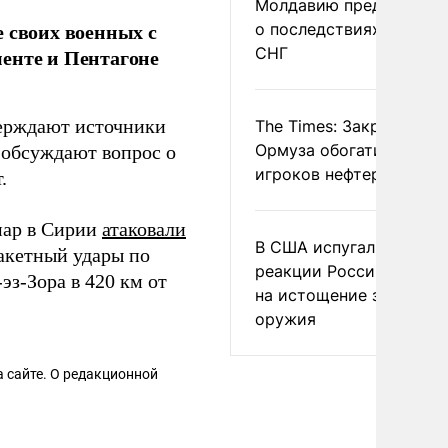
Молдавию предупреди
 своих военных с
о последствиях выхода
СНГ
енте и Пентагоне
верждают источники
The Times: Закрытие
Ормуза обогатило новы
 обсуждают вопрос о
игроков нефтерынка
.
мар в Сирии
атаковали
В США испугались
акетный удары по
реакции России и Кита
з-Зора в 420 км от
на истощение запасов
оружия
 сайте. О редакционной