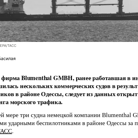
/EPA/ТАСС
Басилая
фирма Blumenthal GMBH, ранее работавшая в ин
шилась нескольких коммерческих судов в результ
иков в районе Одессы, следует из данных открыт
га морского трафика.
й мере три судна немецкой компании Blumenthal
ми ударными беспилотниками в районе Одессы за п
ТАСС
.