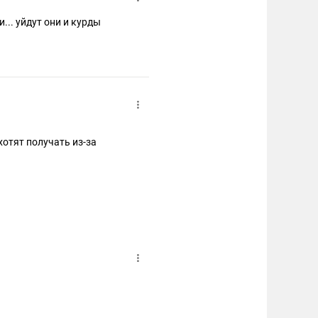
... уйдут они и курды
отят получать из-за