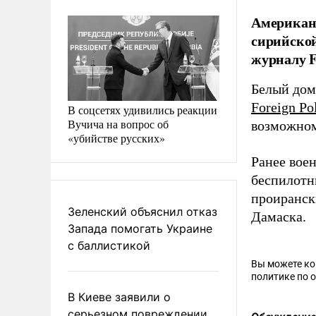
Американс
сирийской
журналу Fo
Белый дом
Foreign Po
В соцсетях удивились реакции
Вучича на вопрос об
возможном
«убийстве русских»
Ранее вое
беспилотн
проиранск
Зеленский объяснил отказ
Дамаска.
Запада помогать Украине
с баллистикой
Вы можете к
политике по 
В Киеве заявили о
серьезном повреждении