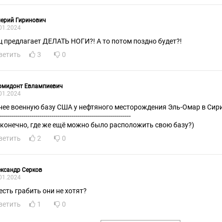
ерий Гиринович
01.2024
ц предлагает ДЕЛАТЬ НОГИ?! А то потом поздно будет?!
ветить
3
0
рмидонт Евлампиевич
01.2024
нее военную базу США у нефтяного месторождения Эль-Омар в Сир
-------------------------------------------------------------------
 конечно, где же ещё можно было расположить свою базу?)
ветить
2
0
ксандр Серков
01.2024
 есть грабить они не хотят?
ветить
1
0