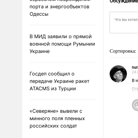
Обсуждение
порта и энергообъектов
Одессы
В МИД заявили о прямой
военной помощи Румынии
Украине
Сортировка:
nu
24.
Госдеп сообщил о
передаче Украине ракет
В 
ATACMS из Турции
От
«Северяне» вывели с
минного поля пленных
российских солдат