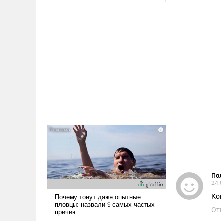
Пол
24.
Ко
От