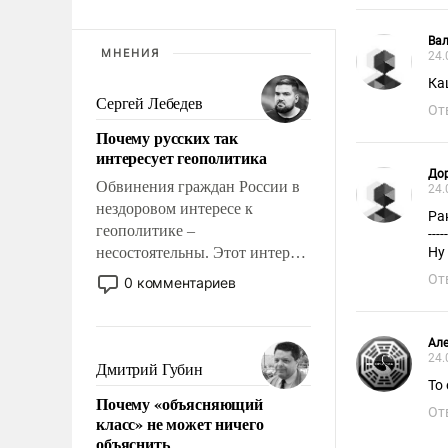
Вал
МНЕНИЯ
24.
Ка
Сергей Лебедев
От
Почему русских так
интересует геополитика
До
Обвинения граждан России в
24.
нездоровом интересе к
Ра
геополитике –
----
несостоятельны. Этот интерес
Ну
рационален и прагматичен. Он
От
0 комментариев
обусловлен тысячелетним
опытом выживания в крайне
непростых условиях и
Але
24.
фундаментальным знанием,
Дмитрий Губин
что мировая политика имеет
То
Почему «объясняющий
свойство заявляться на порог
От
класс» не может ничего
нашего дома.
объяснить