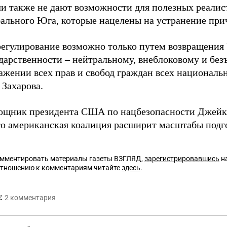
чи также не дают возможности для полезных реали
бального Юга, которые нацелены на устранение при
егулирование возможно только путем возвращения
ударственности – нейтральному, внеблоковому и без
ажении всех прав и свобод граждан всех национальн
 Захарова.
ощник президента США по нацбезопасности Джейк 
что американская коалиция расширит масштабы подг
омментировать материалы газеты ВЗГЛЯД,
зарегистрировавшись
на
отношению к комментариям читайте
здесь
.
:
2
комментария