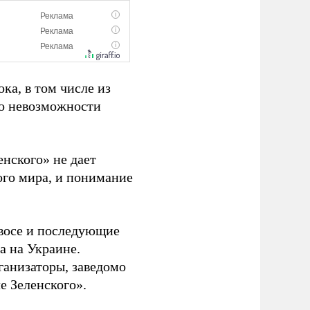
ка, в том числе из
 о невозможности
.
нского» не дает
ого мира, и понимание
авосе и последующие
а на Украине.
ганизаторы, заведомо
е Зеленского».