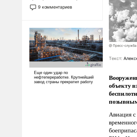
двигаемся по пути
9 комментариев
революционных изменений.
То, что несколько лет назад
было образом для
псевдонаучной фантастики,
стало всерьез обсуждаемой
идеей.
@ Пресс-служба
Tекст:
Алекс
Вооружен
объекту в
беспилотн
позывным
Авиация с
временног
боеприпас