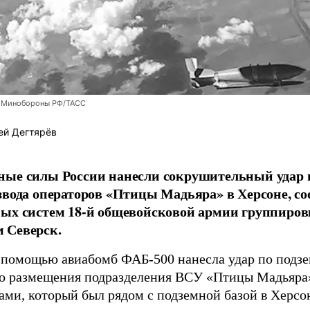
 Минобороны РФ/ТАСС
ей Дегтярёв
ные силы России нанесли сокрушительный удар 
звода операторов «Птицы Мадьяра» в Херсоне, с
ых систем 18-й общевойсковой армии группиров
 Северск.
 помощью авиабомб ФАБ-500 нанесла удар по подз
о размещения подразделения ВСУ «Птицы Мадьяра»
ами, который был рядом с подземной базой в Херсо