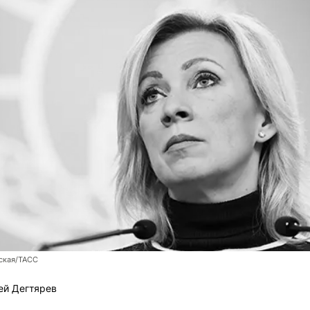
ская/ТАСС
ей Дегтярев