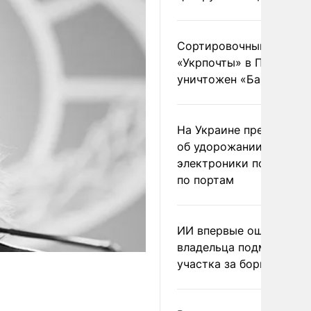
Сортировочный пункт
«Укрпочты» в Павлогра
уничтожен «Бандероль
На Украине предупреди
об удорожании китайс
электроники после уда
по портам
ИИ впервые оштрафова
владельца подмосковн
участка за борщевик