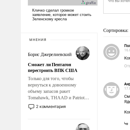
Сортировка:
МНЕНИЯ
Пол
16.
Борис Джерелиевский
Ко
Сможет ли Пентагон
От
перестроить ВПК США
Только для того, чтобы
Ан
вернуться к довоенному
17.
объему запасов ракет
См
Tomahawk, THAAD и Patriot
Яд
США потребуется более трех
2 комментария
лет. Даже небольшая война с
Ко
Ираном опустошила
американские арсеналы.
Сложившаяся ситуация