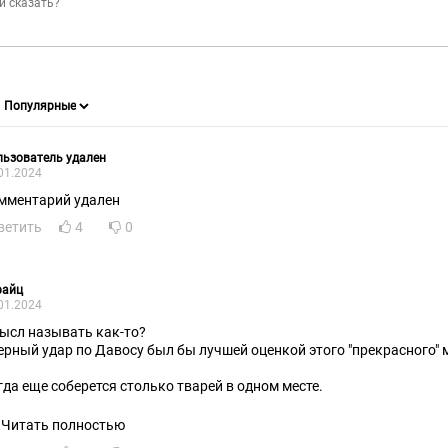
ьзователь удален
01.2024
мментарий удален
ветить
4
0
райц
01.2024
ысл называть как-то?
ерный удар по Давосу был бы лучшей оценкой этого "прекрасного"
гда еще соберется столько тварей в одном месте.
Читать полностью