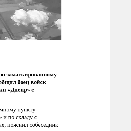
по замаскированному
ообщил боец войск
ки «Днепр» с
емному пункту
 и по складу с
не, пояснил собеседник