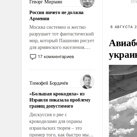
Геворг Мирзаян
От
означает многолетний период
Россия ничего не должна
уязвимости США, например,
Армении
перед Китаем.
Москва системно и жестко
6 АВГУСТА 2
разрушает тот фантастический
Авиаб
мир, который Пашинян рисует
для армянского населения.
украи
Мир, где политические
17 комментариев
прожекты будут безусловно
оплачиваться за счет
российских
налогоплательщиков и где
Тимофей Бордачёв
Еревану за свои поступки не
«Большая крокодила» из
нужно отвечать.
Израиля показала проблему
границ допустимого
Дискуссия о рве с
крокодилами для охраны
израильских тюрем – это
пример того, как быстро мы