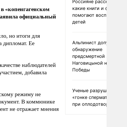
Россияне рассказали,
 в «копенгагенском
какие книги и фильмы
помогают воспитывать
 заявила официальный
детей
ло, но итоги для
Альпинист допустил
а дипломат. Ее
обнаружение
предсмертной записки
Наговицыной на пике
 качестве наблюдателей
Победы
участием, добавила
Ученые разрушили миф
скому режиму не
«гонке сперматозоидов
документ. В коммюнике
при оплодотворении
ент не отражает мнения