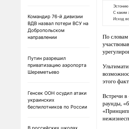
Командир 76-й дивизии
ВДВ назвал потери ВСУ на
Добропольском
По словам
направлении
участвова
урегулиров
Путин разрешил
приватизацию аэропорта
Ультимати
Шереметьево
возможнос
этого факт
Генсек ООН осудил атаки
Встречи в
украинских
раунды, «
беспилотников по России
«Принципы
нежизнесп
В российских школах