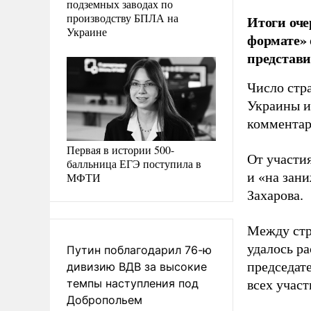
подземных заводах по
производству БПЛА на
Итоги оче
Украине
формате»
представ
Число стра
Украины и 
комментар
Первая в истории 500-
От участи
балльница ЕГЭ поступила в
и «на зан
МФТИ
Захарова.
Между стр
удалось р
Путин поблагодарил 76-ю
председат
дивизию ВДВ за высокие
темпы наступления под
всех участ
Добропольем