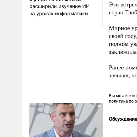
Эти встре
расширили изучение ИИ
стран Гло
на уроках информатики
Мирное ур
своей гос
полном ув
заключила
Ранее пом
заявлял
, 
Вы можете к
политике по 
Обсуждение