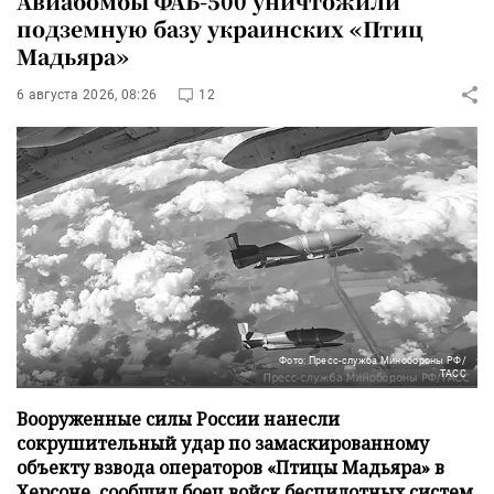
Авиабомбы ФАБ-500 уничтожили
подземную базу украинских «Птиц
Мадьяра»
6 августа 2026, 08:26
12
Фото: Пресс-служба Минобороны РФ/
ТАСС
Вооруженные силы России нанесли
сокрушительный удар по замаскированному
объекту взвода операторов «Птицы Мадьяра» в
Херсоне, сообщил боец войск беспилотных систем