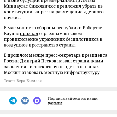
В июне будущий премьер-министр Литвы
Миндаугас Синкявичюс
предложил
убрать из
конституции запрет на размещение ядерного
оружия.
В мае министр обороны республики Робертас
Каунас
признал
серьезным вызовом
проникновение украинских беспилотников в
воздушное пространство страны.
В прошлом месяце пресс-секретарь президента
России Дмитрий Песков
назвал
страшилками
заявления литовского руководства о планах
Москвы атаковать местную инфраструктуру.
Текст: Вера Басилая
Подписывайтесь на наши
каналы