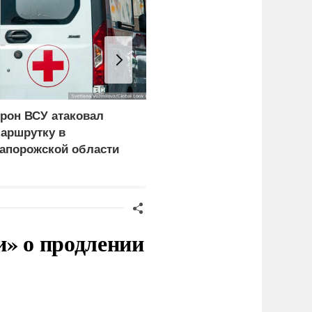
рон ВСУ атаковал
Нанесены удары по
аршрутку в
логистике ВСУ в
апорожской области
Харьковской и
Днепропетровской
областях
и» о продлении