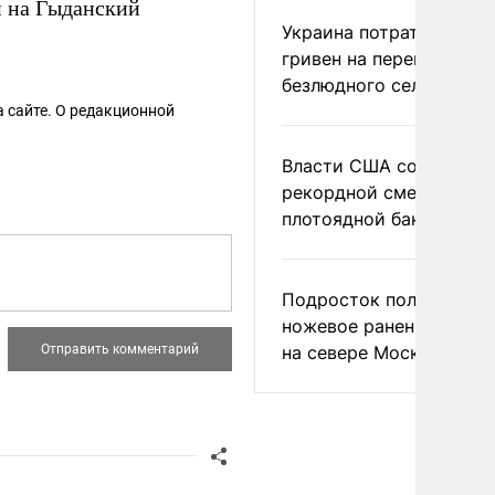
и на Гыданский
Украина потратила 1 мл
гривен на переименова
безлюдного села
 сайте. О редакционной
Власти США сообщили 
рекордной смертности 
плотоядной бактерии
Подросток получил
ножевое ранение в дра
на севере Москвы