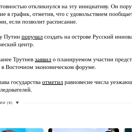
отовностью откликнулся на эту инициативу. Он пор
ие в график, отметив, что с удовольствием пообщае
ми, если позволит расписание.
ду Путин
поручил
создать на острове Русский инно
ческий центр.
анее Трутнев
заявил
о планируемом участии предс
в в Восточном экономическом форуме.
лава государства
отметил
равновесие числа уезжаю
ледователей.
И (9)
▼