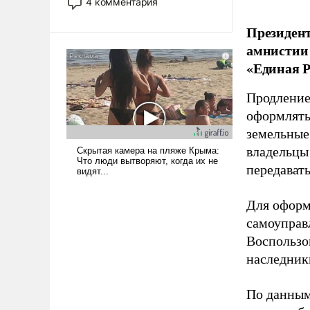
4 комментария
лет. Даже небольшая война с
Ираном опустошила
Президент
американские арсеналы.
амнистии 
Сложившаяся ситуация
«Единая Р
означает многолетний период
уязвимости США, например,
Продление
перед Китаем.
оформлять 
земельные
владельцы
передават
Для оформ
самоуправ
Воспользо
наследник
По данным