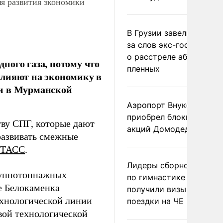
ля развития экономики
В Грузии завели дело и
за слов экс-госминист
о расстреле абхазских
ного газа, потому что
пленных
влияют на экономику в
ии в Мурманской
Аэропорт Внуково
приобрел блокпакет
тву СПГ, которые дают
акций Домодедово
развивать смежные
ТАСС
.
Лидеры сборной Росси
рупнотоннажных
по гимнастике не
е Белокаменка
получили визы для
технологической линии
поездки на ЧЕ
вой технологической