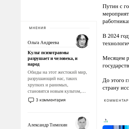
Путин с г
мероприят
работника
МНЕНИЯ
В 2024 го
Ольга Андреева
технологи
Культ психотравмы
разрушает и человека, и
Месяцем р
народ
государст
Обиды на этот жестокий мир,
разрушающий нас, таких
До этого г
хрупких и ранимых,
страну исс
становятся новым культом,
постепенно вытесняя и
3 комментария
КОММЕНТАРИ
отменяя традиционное
требование к человеку – быть
мужественным и твердым под
ударами судьбы, брать на себя
Александр Тимохин