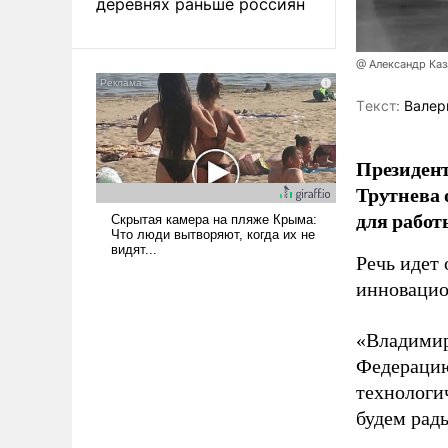
деревнях раньше россиян
@ Александр Каз
Tекст:
Валер
Президен
Трутнева 
для работ
Речь идет 
инновацио
«Владимир
Федерацию
технологи
будем рады