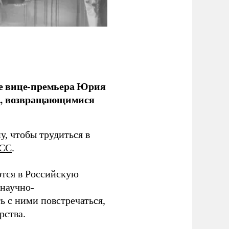
е вице-премьера Юрия
ми, возвращающимися
у, чтобы трудиться в
СС
.
тся в Российскую
научно-
ь с ними повстречаться,
рства.