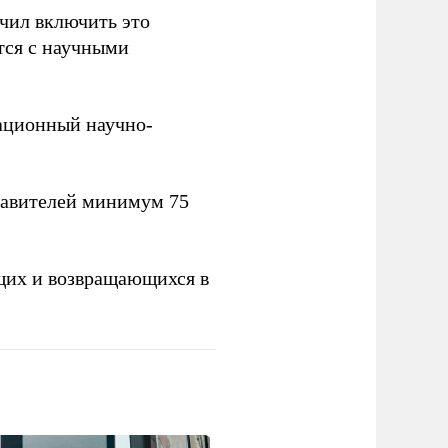
учил включить это
тся с научными
вационный научно-
тавителей минимум 75
щих и возвращающихся в