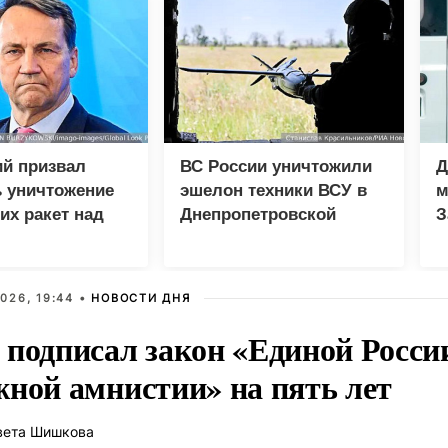
ий призвал
ВС России уничтожили
Д
 уничтожение
эшелон техники ВСУ в
м
их ракет над
Днепропетровской
З
й
области
026, 19:44 •
НОВОСТИ ДНЯ
 подписал закон «Единой Росси
жной амнистии» на пять лет
вета Шишкова