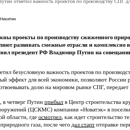
Путин отметил важность проектов по производству СПГ д
Никитин
жны проекты по производству сжиженного природ
ляют развивать смежные отрасли и комплексно 
явил президент РФ Владимир Путин на совещан
етил безусловную важность проектов по производс
ый эффект для всей экономики, позволяют России 
 отвоевывать долю на мировом рынке СПГ, передает
 в четверг Путин
прибыл
в Центр строительства к
ооружений (ЦСКМС) компании «Новатэк» в поселк
й области, где
осмотрел
, как идет строительство 
природного газа, после чего
дал старт
отправке пер