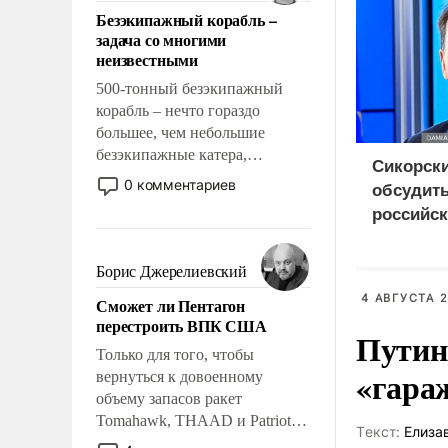
ответственность, помогать
Безэкипажный корабль –
слабым, идти вперед и
задача со многими
адаптироваться.
неизвестными
500-тонный безэкипажный
корабль – нечто гораздо
большее, чем небольшие
безэкипажные катера,
Сикорск
применение которых уже
0 комментариев
обсудить
стало обыденностью. Задача по
российск
созданию такого корабля очень
Украино
сложна и амбициозна. Однако
и ее реализация радикально
Борис Джерелиевский
поднимет наши боевые
4 АВГУСТА 2
Сможет ли Пентагон
возможности.
перестроить ВПК США
Путин
Только для того, чтобы
«гара
вернуться к довоенному
объему запасов ракет
Tomahawk, THAAD и Patriot
Tекст:
Елиза
США потребуется более трех