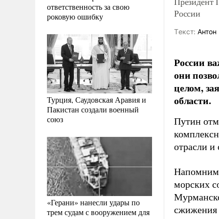
Президент 
ответственность за свою
России
роковую ошибку
Tекст:
Антон 
России ва
они позво
целом, за
области.
Турция, Саудовская Аравия и
Пакистан создали военный
союз
Путин отм
комплексн
отрасли и
Напомним,
морских с
Мурманско
«Герани» нанесли удары по
сжижения 
трем судам с вооружением для