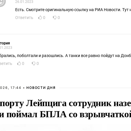
26.01.2023
Есть. Смотрите оригинальную ссылку на РИА Новости. Тут 
Ответить
0
0
ктория
01.2023
брались, поболтали и разошлись. А танки все равно пойдут на Донб
ветить
0
0
026, 17:44 •
НОВОСТИ ДНЯ
опорту Лейпцига сотрудник наз
и поймал БПЛА со взрывчатко