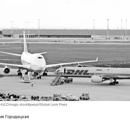
LZ/imago stock&peopl/Global Look Press
ия Городецкая