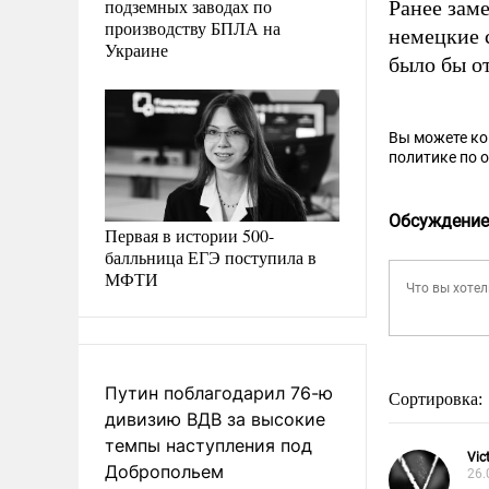
подземных заводах по
Ранее зам
производству БПЛА на
немецкие 
Украине
было бы от
Вы можете к
политике по 
Обсуждение
Первая в истории 500-
балльница ЕГЭ поступила в
МФТИ
Путин поблагодарил 76-ю
Сортировка:
дивизию ВДВ за высокие
темпы наступления под
Vic
Добропольем
26.