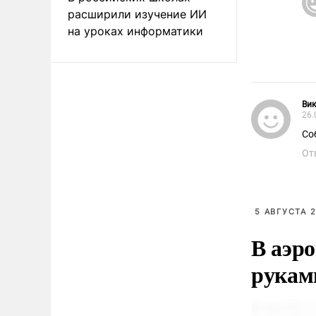
расширили изучение ИИ
на уроках информатики
Ви
26.
Со
От
5 АВГУСТА 2
В аэр
рукам