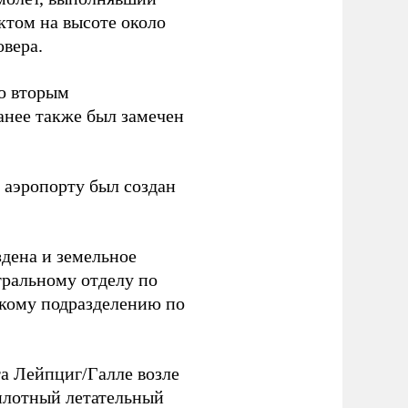
ктом на высоте около
овера.
со вторым
анее также был замечен
 аэропорту был создан
здена и земельное
тральному отделу по
скому подразделению по
та Лейпциг/Галле возле
лотный летательный