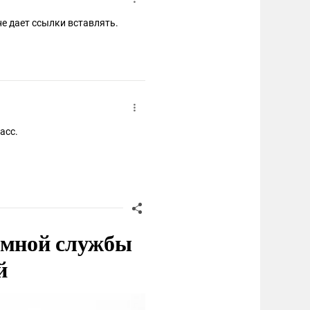
не дает ссылки вставлять.
асс.
емной службы
й