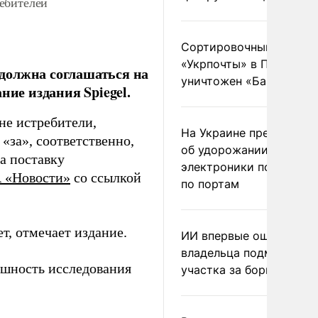
ебителей
Сортировочный пункт
«Укрпочты» в Павлогра
должна соглашаться на
уничтожен «Бандероль
ние издания Spiegel.
не истребители,
На Украине предупреди
«за», соответственно,
об удорожании китайс
а поставку
электроники после уда
 «Новости»
со ссылкой
по портам
т, отмечает издание.
ИИ впервые оштрафова
владельца подмосковн
ешность исследования
участка за борщевик