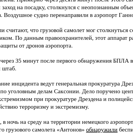
 заход на посадку, столкнулся с неопознанным объе
в. Воздушное судно перенаправили в аэропорт Ганн
и считают, что грузовой самолет мог столкнуться 
иком. По данным правоохранителей, этот аппарат р
защиты от дронов аэропорта.
через 35 минут после первого обнаружения БПЛА в
 штаб.
ание инцидента ведут генеральная прокуратура Дре
 по уголовным делам Саксонии. Дело поручено цен
экстремизмом при прокуратуре Дрездена и полицей
йствию терроризму и экстремизму.
 в ночь на среду на территории немецкого аэропор
го грузового самолета «Антонов»
обнаружили
беспи