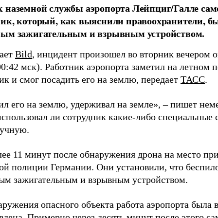
 наземной службы аэропорта Лейпциг/Галле сам
ик, который, как выяснили правоохранители, б
ным зажигательным и взрывным устройством.
щает
Bild
, инцидент произошел во вторник вечером о
00:42 мск). Работник аэропорта заметил на летном 
ик и смог посадить его на землю, передает
ТАСС
.
л его на землю, удерживал на земле», – пишет неме
 использовал ли сотрудник какие-либо специальные 
ручную.
лее 11 минут после обнаружения дрона на место пр
ой полиции Германии. Они установили, что беспил
ым зажигательным и взрывным устройством.
аружения опасного объекта работа аэропорта была 
влена. Примерно через десять минут после этого с