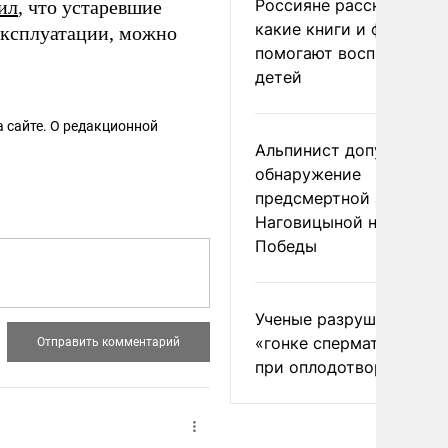
Россияне рассказали,
ил
, что устаревшие
какие книги и фильмы
эксплуатации, можно
помогают воспитывать
детей
 сайте. О редакционной
Альпинист допустил
обнаружение
предсмертной записки
Наговицыной на пике
Победы
Ученые разрушили миф
«гонке сперматозоидов
при оплодотворении