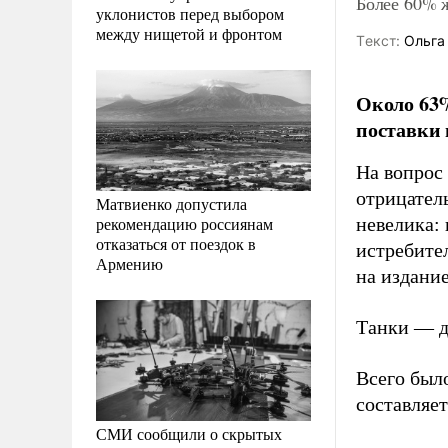
Более 60% 
уклонистов перед выбором
между нищетой и фронтом
Tекст:
Ольга
Около 63%
поставки 
На вопрос
отрицатель
Матвиенко допустила
рекомендацию россиянам
невелика:
отказаться от поездок в
истребите
Армению
на издани
Танки — д
Всего был
составляет
СМИ сообщили о скрытых