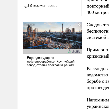
двигаемся по пути
повторный
9 комментариев
революционных изменений.
400 метро
То, что несколько лет назад
было образом для
Следовател
псевдонаучной фантастики,
стало всерьез обсуждаемой
беспилотн
идеей.
системой 
Примерно 
кризисный
Расследов
ведомство
борьбе с 
противоде
Напомним,
украинско