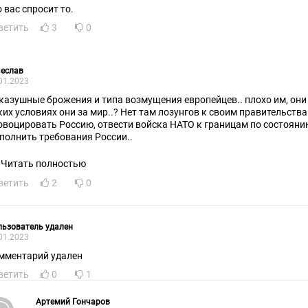
о вас спросит то.
ветить
3
0
чеслав
01.2023
казушные брожения и типа возмущения европейцев.. плохо им, они з
ких условиях они за мир..? Нет там лозунгов к своим правительства
овоцировать Россию, отвести войска НАТО к границам по состоянию 
полнить требования России..
Читать полностью
ветить
2
0
ьзователь удален
01.2023
мментарий удален
ветить
0
1
Артемий Гончаров