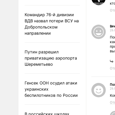
кт
От
Командир 76-й дивизии
ВДВ назвал потери ВСУ на
Добропольском
Вя
26.
направлении
По
ка
пр
вы
Путин разрешил
приватизацию аэропорта
Шереметьево
От
Генсек ООН осудил атаки
Пол
украинских
26.
беспилотников по России
Ко
От
В российских школах