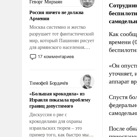
Геворг Мирзаян
Сотрудник
означает многолетний период
Россия ничего не должна
беспилотн
уязвимости США, например,
Армении
самодель
перед Китаем.
Москва системно и жестко
Как сооб
разрушает тот фантастический
мир, который Пашинян рисует
времени (
для армянского населения.
беспилотн
Мир, где политические
17 комментариев
прожекты будут безусловно
«Он опусти
оплачиваться за счет
уточняет,
российских
аппарат в
налогоплательщиков и где
Тимофей Бордачёв
Еревану за свои поступки не
«Большая крокодила» из
нужно отвечать.
Спустя бо
Израиля показала проблему
федеральн
границ допустимого
самодельн
Дискуссия о рве с
крокодилами для охраны
После обн
израильских тюрем – это
пример того, как быстро мы
приостано