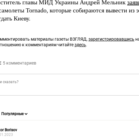
еститель главы МИД Украины Андрей Мельник
заяв
самолеты Tornado, которые собираются вывести из 
дать Киеву.
омментировать материалы газеты ВЗГЛЯД,
зарегистрировавшись
на
отношению к комментариям читайте
здесь
.
:
5
комментариев
tor Borisov
01.2023