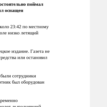
остоятельно поймал
ыл оснащен
коло 23:42 по местному
поле низко летящий
цкое издание. Газета не
средства или остановил
ибыли сотрудники
отник был оборудован
временно
амолет, выполнявший