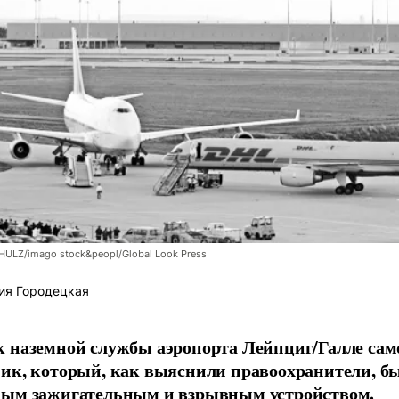
LZ/imago stock&peopl/Global Look Press
ия Городецкая
 наземной службы аэропорта Лейпциг/Галле сам
ик, который, как выяснили правоохранители, б
ным зажигательным и взрывным устройством.