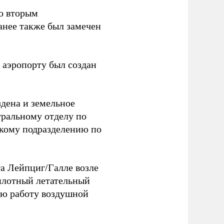
со вторым
анее также был замечен
 аэропорту был создан
здена и земельное
тральному отделу по
скому подразделению по
та Лейпциг/Галле возле
лотный летательный
тью работу воздушной