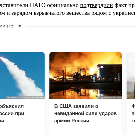
едставители НАТО официально
подтвердили
факт пр
ом и зарядом взрывчатого вещества рядом с украин
И (12)
▼
 объяснил
В США заявили о
Ф
оссии при
невиданной силе ударов
п
ии
армии России
г
еских центров в