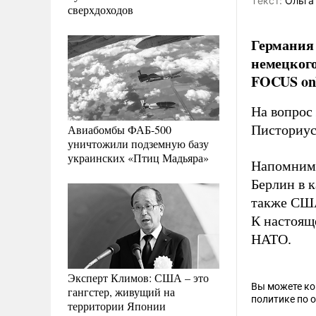
Tекст:
Ольга
сверхдоходов
Германия 
немецкого
FOCUS onl
На вопрос
Авиабомбы ФАБ-500
Писториус
уничтожили подземную базу
украинских «Птиц Мадьяра»
Напомним,
Берлин в 
также США
К настоящ
НАТО.
Эксперт Климов: США – это
Вы можете к
гангстер, живущий на
политике по 
территории Японии