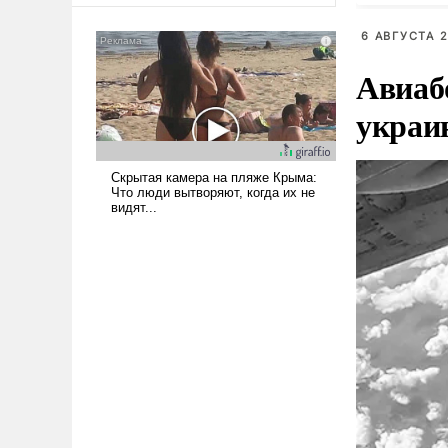
Киеве
было образом для
6 АВГУСТА 2
псевдонаучной фантастики,
стало всерьез обсуждаемой
Авиаб
идеей.
украи