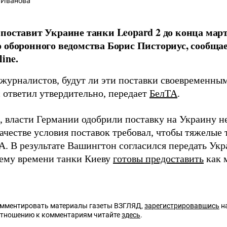
 Иванова
поставит Украине танки Leopard 2 до конца март
 оборонного ведомства Борис Писториус, сообща
ine.
 журналистов, будут ли эти поставки своевременны
 ответил утвердительно, передает
БелТА
.
 власти Германии одобрили поставку на Украину не
качестве условия поставок требовал, чтобы тяжелые
. В результате Вашингтон согласился передать Укр
ему времени танки Киеву
готовы предоставить
как 
омментировать материалы газеты ВЗГЛЯД,
зарегистрировавшись
на
отношению к комментариям читайте
здесь
.