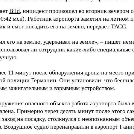
щает
Bild
, инцидент произошел во вторник вечером о
00:42 мск). Работник аэропорта заметил на летном 
ик и смог посадить его на землю, передает
ТАСС
.
л его на землю, удерживал на земле», – пишет неме
 использовал ли сотрудник какие-либо специальные 
ручную.
лее 11 минут после обнаружения дрона на место пр
ой полиции Германии. Они установили, что беспил
ым зажигательным и взрывным устройством.
аружения опасного объекта работа аэропорта была 
влена. Примерно через десять минут после этого с
 заход на посадку, столкнулся с неопознанным объе
в. Воздушное судно перенаправили в аэропорт Ганн