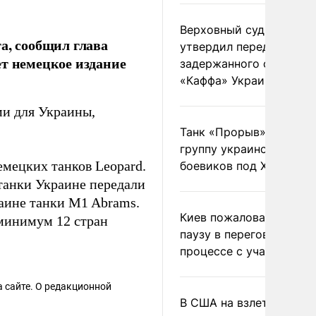
Верховный суд Швеции
а, сообщил глава
утвердил передачу
ет немецкое издание
задержанного сухогруз
«Каффа» Украине
ми для Украины,
Танк «Прорыв» уничто
группу украинских
мецких танков Leopard.
боевиков под Харьково
 танки Украине передали
аине танки M1 Abrams.
Киев пожаловался на
минимум 12 стран
паузу в переговорном
процессе с участием 
 сайте. О редакционной
В США на взлете разби