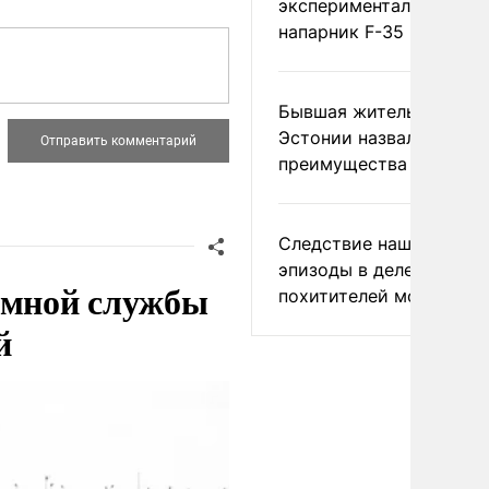
экспериментальный др
напарник F-35
Бывшая жительница
Эстонии назвала главн
преимущества России
Следствие нашло новы
эпизоды в деле
емной службы
похитителей москвичек
й