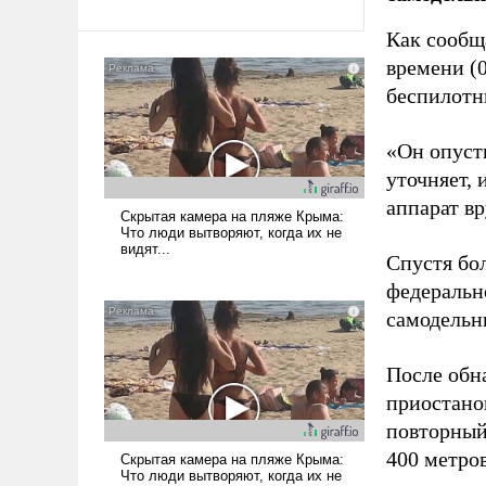
Как сооб
времени (
беспилотн
«Он опусти
уточняет,
аппарат в
Спустя бо
федеральн
самодельн
После обн
приостано
повторный
400 метро