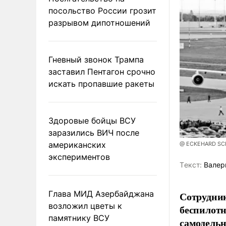
посольство России грозит
разрывом дипотношений
Гневный звонок Трампа
заставил Пентагон срочно
искать пропавшие ракеты
Здоровые бойцы ВСУ
заразились ВИЧ после
американских
@ ECKEHARD SCHU
экспериментов
Tекст:
Валер
Глава МИД Азербайджана
Сотрудник
возложил цветы к
беспилотн
памятнику ВСУ
самодель