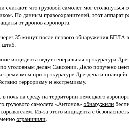
и считают, что грузовой самолет мог столкнуться 
иком. По данным правоохранителей, этот аппарат р
защиты от дронов аэропорта.
через 35 минут после первого обнаружения БПЛА в
 штаб.
ание инцидента ведут генеральная прокуратура Дре
 по уголовным делам Саксонии. Дело поручено цен
экстремизмом при прокуратуре Дрездена и полицей
йствию терроризму и экстремизму.
 в ночь на среду на территории немецкого аэропор
го грузового самолета «Антонов»
обнаружили
беспи
 взрывателем. Из-за этого инцидента с безопаснос
еменно
ограничили
.