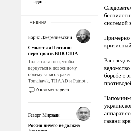
Следовател
беспилотн
системой 
МНЕНИЯ
Примерно 
Борис Джерелиевский
кризисный
Сможет ли Пентагон
перестроить ВПК США
Расследов
Только для того, чтобы
ведомство
вернуться к довоенному
объему запасов ракет
борьбе с 
Tomahawk, THAAD и Patriot
противоде
США потребуется более трех
0 комментариев
лет. Даже небольшая война с
Напомним,
Ираном опустошила
украинско
американские арсеналы.
аппарат со
Сложившаяся ситуация
Геворг Мирзаян
означает многолетний период
гавани вр
Россия ничего не должна
уязвимости США, например,
Армении