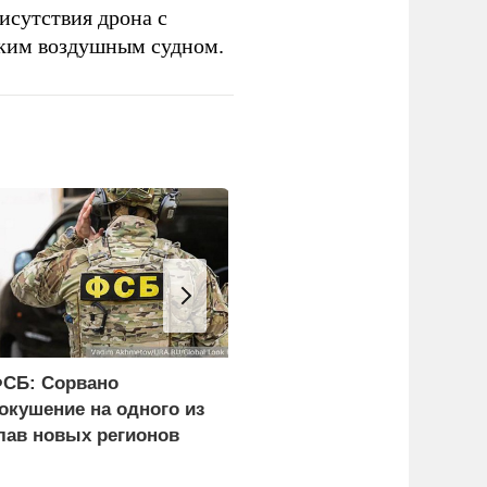
исутствия дрона с
ским воздушным судном.
СБ: Сорвано
WP: Трамп отчитал
окушение на одного из
Хегсета за нехватку
лав новых регионов
ракет