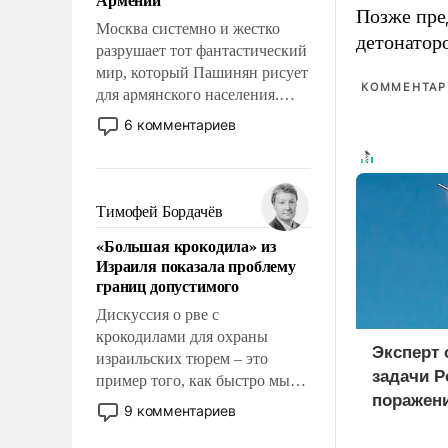
перед Китаем.
Позже пр
Москва системно и жестко
детонатор
разрушает тот фантастический
мир, который Пашинян рисует
КОММЕНТАРИ
для армянского населения.
Мир, где этому населению все
6 комментариев
должны просто по
определению, где его
политические прожекты будут
беспрекословно оплачиваться
Тимофей Бордачёв
за счет российских
«Большая крокодила» из
налогоплательщиков и где за
Израиля показала проблему
свои поступки не нужно
границ допустимого
отвечать.
Дискуссия о рве с
крокодилами для охраны
Эксперт
израильских тюрем – это
задачи Р
пример того, как быстро мы
поражен
двигаемся по пути
9 комментариев
логистич
революционных изменений.
То, что несколько лет назад