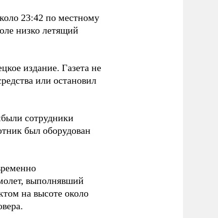
коло 23:42 по местному
поле низко летящий
цкое издание. Газета не
средства или остановил
ибыли сотрудники
отник был оборудован
временно
амолет, выполнявший
ктом на высоте около
овера.