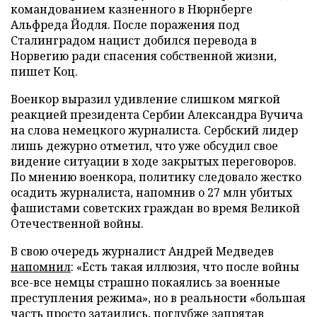
командованием казненного в Нюрнберге
Альфреда Йодля. После поражения под
Сталинградом нацист добился перевода в
Норвегию ради спасения собственной жизни,
пишет Коц.
Военкор выразил удивление слишком мягкой
реакцией президента Сербии Александра Вучича
на слова немецкого журналиста. Сербский лидер
лишь дежурно отметил, что уже обсудил свое
видение ситуации в ходе закрытых переговоров.
По мнению военкора, политику следовало жестко
осадить журналиста, напомнив о 27 млн убитых
фашистами советских граждан во время Великой
Отечественной войны.
В свою очередь журналист Андрей Медведев
напомнил
: «Есть такая иллюзия, что после войны
все-все немцы страшно покаялись за военные
преступления режима», но в реальности «большая
часть просто затаились, поглубже запрятав