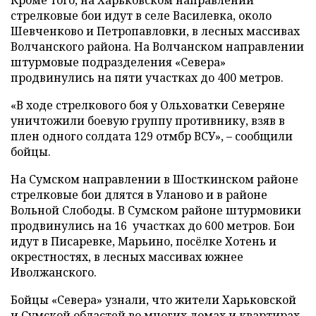
стрелковые бои идут в селе Василевка, около
Шевченково и Петропавловки, в лесных массивах
Волчанского района. На Волчанском направлении
штурмовые подразделения «Севера»
продвинулись на пяти участках до 400 метров.
«В ходе стрелкового боя у Ольховатки Северяне
уничтожили боевую группу противнику, взяв в
плен одного солдата 129 отмбр ВСУ», – сообщили
бойцы.
На Сумском направлении в Шосткинском районе
стрелковые бои длятся в Уланово и в районе
Вольной Слободы. В Сумском районе штурмовики
продвинулись на 16 участках до 600 метров. Бои
идут в Писаревке, Марьино, посёлке Хотень и
окрестностях, в лесных массивах южнее
Иволжанского.
Бойцы «Севера» узнали, что жители Харьковской
и Сумской областей во многих домах и квартирах