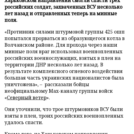
Харьковском направлении смогли спасти трех
российских солдат, захваченных ВСУ несколько
лет назад и отправленных теперь на минные
поля.
«Противник силами штурмовой группы 425 ошп
попытался прорваться из образующегося котла в
Волчанском районе. Для прохода через наши
минные поля враг использовал военнопленных
российских военнослужащих, взятых в плен на
территории ДНР несколько лет назад. В
результате комплексного огневого воздействия
большая часть украинских националистов была
уничтожена», – рассказали бойцы
неофициальному Max-каналу группы войск
«
Северный ветер
».
Они уточнили, что трое штурмовиков ВСУ были
взяты в плен, троих российских военнопленных
удалось спасти.
Кроме того, на Харьковском направлении