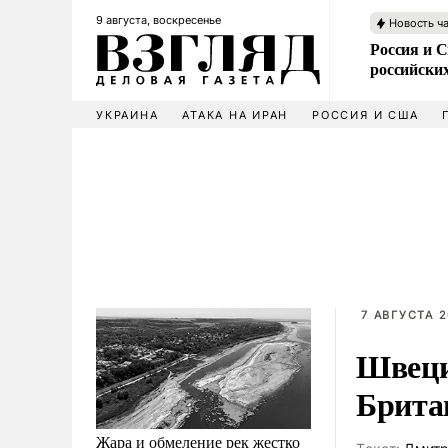
9 августа, воскресенье
Новость ч
Россия и 
российских
УКРАИНА
АТАКА НА ИРАН
РОССИЯ И США
7 АВГУСТА 2
Швеци
Брита
Жара и обмеление рек жестко