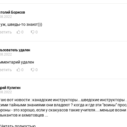
атолий Борисов
08.2022
 уж, шведы-то знают)))
ветить
0
0
ьзователь удален
08.2022
мментарий удален
ветить
0
0
рей Кулигин
08.2022
ости : канадские инструкторы...шведские инструкторы ....а кто они такие ? какими
ют ? когда и где эти "воины" прославились ? ...с другой
 это хорошо, если у скакуасов такие учителя....меньше возни будет для новороссов,
зыкантов и ахматовцев ...
Читать полностью