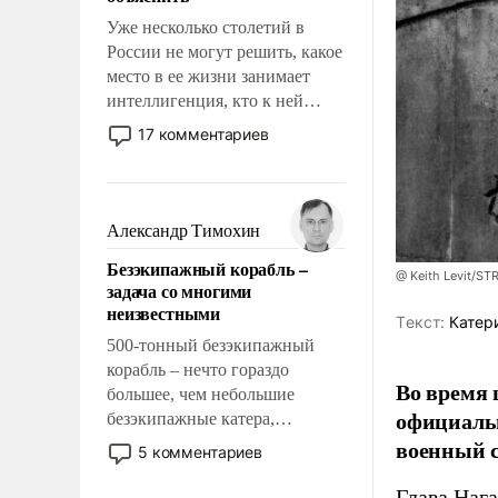
Уже несколько столетий в
России не могут решить, какое
место в ее жизни занимает
интеллигенция, кто к ней
принадлежит, а кого из нее
17 комментариев
исключили с правом
восстановления и без оного. И
чем она отличается от просто
образованных людей. Иногда
Александр Тимохин
казалось, что эти вопросы
Безэкипажный корабль –
решены раз и навсегда, но –
@ Keith Levit/ST
задача со многими
нет, не решены.
неизвестными
Tекст:
Катер
500-тонный безэкипажный
корабль – нечто гораздо
Во время 
большее, чем небольшие
официальн
безэкипажные катера,
применение которых уже
военный с
5 комментариев
стало обыденностью. Задача по
созданию такого корабля очень
Глава Наг