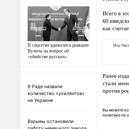
Всего в э
60 шведск
как счита
В соцсетях удивились реакции
Вучича на вопрос об
«убийстве русских»
Ранее изда
стали мен
В Раде назвали
против ро
количество «ухилянтов»
на Украине
Вы можете к
политике по 
Взрывы остановили
работу немецкого завода