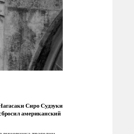
 Нагасаки Сиро Судзуки
 сбросил американский
л виновника трагедии