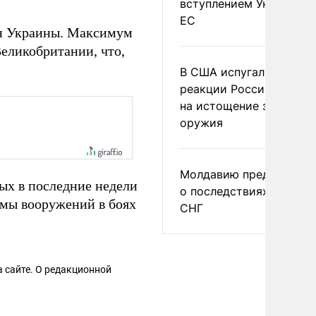
вступлением Украины в
ЕС
дан Украины. Максимум
Великобритании, что,
В США испугались
реакции России и Кита
на истощение запасов
оружия
Молдавию предупреди
ных в последние недели
о последствиях выхода
емы вооружений в боях
СНГ
 сайте. О редакционной