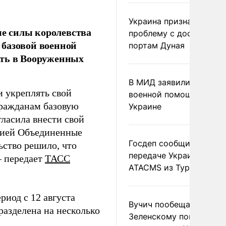
Украина признала
е силы королевства
проблему с доступом к
 базовой военной
портам Дуная
ить в Вооруженных
В МИД заявили о прямо
и укреплять свой
военной помощи Румы
ражданам базовую
Украине
ласила внести свой
анией Объединенные
Госдеп сообщил о
ьство решило, что
передаче Украине раке
– передает
ТАСС
ATACMS из Турции
риод с 12 августа
Вучич пообещал
разделена на несколько
Зеленскому помочь со