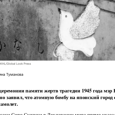
RKHL/Global Look Press
ина Туманова
церемонии памяти жертв трагедии 1945 года мэр
о заявил, что атомную бомбу на японский город
амолет.
асаки Сиро Судзуки в Декларации мира прямо указа