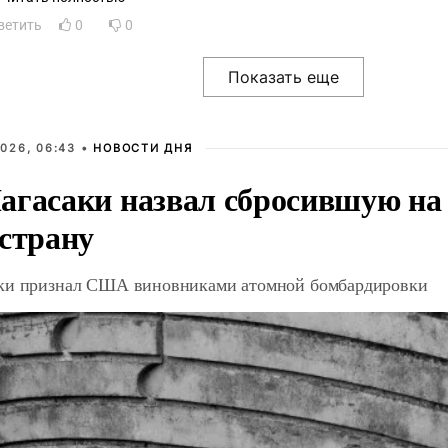
ветить
0
0
026, 06:43 •
НОВОСТИ ДНЯ
агасаки назвал сбросившую на
 страну
ки признал США виновниками атомной бомбардировки