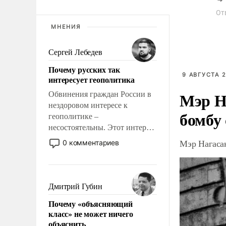
От
МНЕНИЯ
Сергей Лебедев
Почему русских так
9 АВГУСТА 2
интересует геополитика
Мэр Н
Обвинения граждан России в
нездоровом интересе к
бомбу
геополитике –
несостоятельны. Этот интерес
рационален и прагматичен. Он
Мэр Нагаса
0 комментариев
обусловлен тысячелетним
опытом выживания в крайне
непростых условиях и
фундаментальным знанием,
Дмитрий Губин
что мировая политика имеет
Почему «объясняющий
свойство заявляться на порог
класс» не может ничего
нашего дома.
объяснить