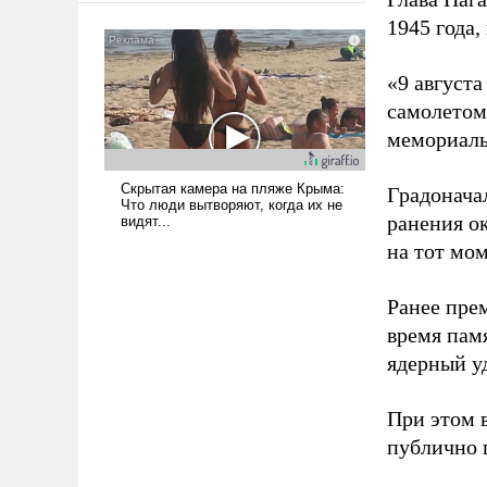
сложна и амбициозна. Однако
1945 года,
и ее реализация радикально
поднимет наши боевые
«9 август
возможности.
самолетом,
мемориаль
Градоначал
ранения ок
на тот мом
Ранее пре
время пам
ядерный уд
При этом 
публично п