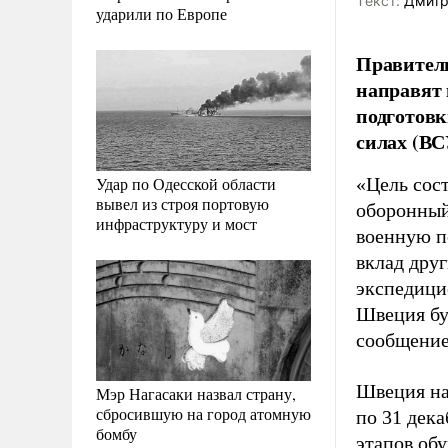
Tекст:
Дмитр
ударили по Европе
Правител
направят 
подготовк
силах (ВС
Удар по Одесской области
«Цель сос
вывел из строя портовую
оборонный
инфраструктуру и мост
военную п
вклад дру
экспедици
Швеция бу
сообщение
Швеция на
Мэр Нагасаки назвал страну,
сбросившую на город атомную
по 31 дека
бомбу
этапов обу