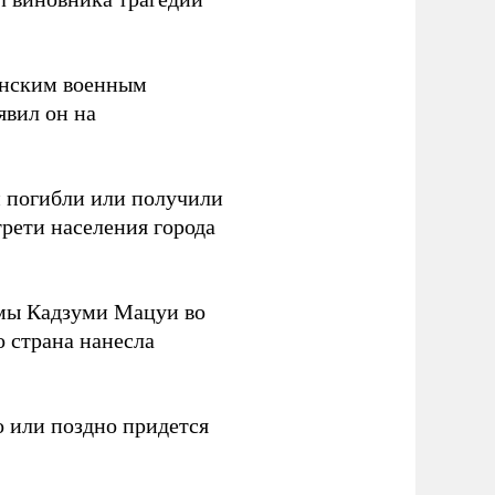
канским военным
аявил он на
ки погибли или получили
трети населения города
мы Кадзуми Мацуи во
о страна нанесла
 или поздно придется