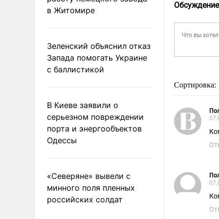
Обсуждение
в Житомире
Зеленский объяснил отказ
Запада помогать Украине
с баллистикой
Сортировка:
В Киеве заявили о
Пол
серьезном повреждении
07.
порта и энергообъектов
Ко
Одессы
От
«Северяне» вывели с
Пол
07.
минного поля пленных
Ко
российских солдат
От