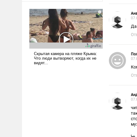
Ан
07.
Да
От
Пол
07.
Ко
От
Анд
07.
читаю вот нов
такими тайными знаниями они владе
стороны -
му