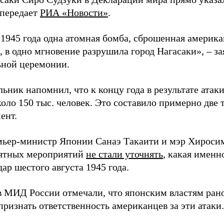
 передает
РИА «Новости»
.
а 1945 года одна атомная бомба, сброшенная амери
 в одно мгновение разрушила город Нагасаки», – з
ной церемонии.
ьник напомнил, что к концу года в результате ата
оло 150 тыс. человек. Это составило примерно две 
ент.
мьер-министр Японии Санаэ Такаити и мэр Хироси
ятных мероприятий
не стали уточнять
, какая именн
ар шестого августа 1945 года.
в МИД России отмечали, что японским властям рано
ризнать ответственность американцев за эти атаки.