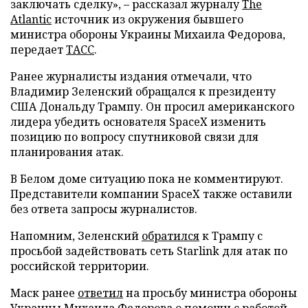
заключать сделку», – рассказал журналу
The
Atlantic
источник из окружения бывшего
министра обороны Украины Михаила Федорова,
передает
ТАСС
.
Ранее журналисты издания отмечали, что
Владимир Зеленский обращался к президенту
США Дональду Трампу. Он просил американского
лидера убедить основателя SpaceX изменить
позицию по вопросу спутниковой связи для
планирования атак.
В Белом доме ситуацию пока не комментируют.
Представители компании SpaceX также оставили
без ответа запросы журналистов.
Напомним, Зеленский
обратился
к Трампу с
просьбой задействовать сеть Starlink для атак по
российской территории.
Маск ранее
ответил
на просьбу министра обороны
Украины Михаила Федорова о помощи с работой