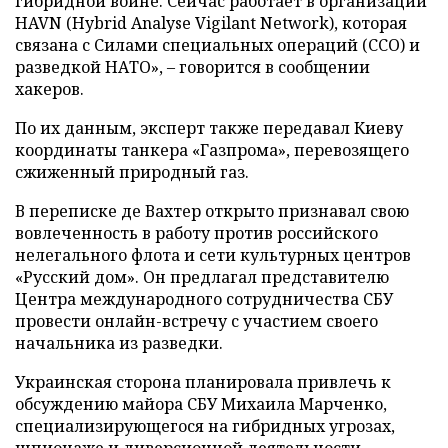
гибридной войне. Сейчас работает в организации
HAVN (Hybrid Analyse Vigilant Network), которая
связана с Силами специальных операций (ССО) и
разведкой НАТО», – говорится в сообщении
хакеров.
По их данным, эксперт также передавал Киеву
координаты танкера «Газпрома», перевозящего
сжиженный природный газ.
В переписке де Вахтер открыто признавал свою
вовлеченность в работу против российского
нелегального флота и сети культурных центров
«Русский дом». Он предлагал представителю
Центра международного сотрудничества СБУ
провести онлайн-встречу с участием своего
начальника из разведки.
Украинская сторона планировала привлечь к
обсуждению майора СБУ Михаила Марченко,
специализирующегося на гибридных угрозах,
шпионаже и диверсионной деятельности.