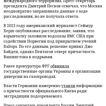
международного терроризма. Пресс-секретарь
президента Дмитрий Песков отмечал, что Москва
неоднократно запрашивала данные о ходе
расследования, но не получала ответа.
В 2023 году американский журналист Сеймур
Херш опубликовал расследование, заявив, что
взрывчатку заложили водолазы ВМС США при
содействии Норвегии под прикрытием учений
Baltops. По его данным, решение принял Джо
Байден, однако Пентагон отверг причастность
Вашингтона к подрывам.
Ранее прокуратура ФРГ
обвинила
государственные органы Украины в организации
диверсии на газопроводах.
Власти Германии намеренно
утаили
информацию
о причастности официального Киева ради
экстрадиции подозреваемого.
Пресс-секретарь президента России Дмитрий