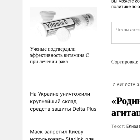
Вы можете к
политике по 
Ученые подтвердили
эффективность витамина C
при лечении рака
Сортировка:
7 АВГУСТА 2
На Украине уничтожили
«Роди
крупнейший склад
агита
средств защиты Delta Plus
Tекст:
Елиза
Маск запретил Киеву
использовать Starlink для