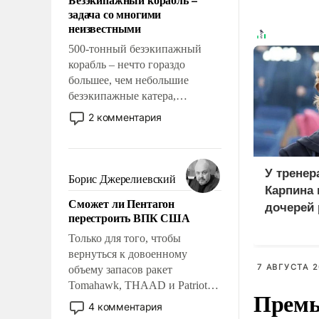
слабым, идти вперед и
задача со многими
адаптироваться.
неизвестными
500-тонный безэкипажный
корабль – нечто гораздо
большее, чем небольшие
безэкипажные катера,
применение которых уже
2 комментария
стало обыденностью. Задача по
созданию такого корабля очень
сложна и амбициозна. Однако
У тренер
и ее реализация радикально
Борис Джерелиевский
поднимет наши боевые
Карпина 
Сможет ли Пентагон
возможности.
дочерей
перестроить ВПК США
Только для того, чтобы
вернуться к довоенному
7 АВГУСТА 2
объему запасов ракет
Tomahawk, THAAD и Patriot
Премь
США потребуется более трех
4 комментария
лет. Даже небольшая война с