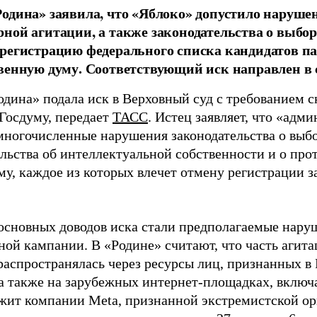
одина» заявила, что «Яблоко» допустило наруше
ной агитации, а также законодательства о выбор
регистрацию федерального списка кандидатов па
венную думу. Соответствующий иск направлен в с
одина» подала иск в Верховный суд с требованием с
 Госдуму, передает
ТАСС
. Истец заявляет, что «адм
многочисленные нарушения законодательства о выбор
ельства об интеллектуальной собственности и о про
му, каждое из которых влечет отмену регистрации 
основных доводов иска стали предполагаемые нару
ной кампании. В «Родине» считают, что часть агит
распространялась через ресурсы лиц, признанных 
 а также на зарубежных интернет-площадках, включа
жит компании Meta, признанной экстремистской ор