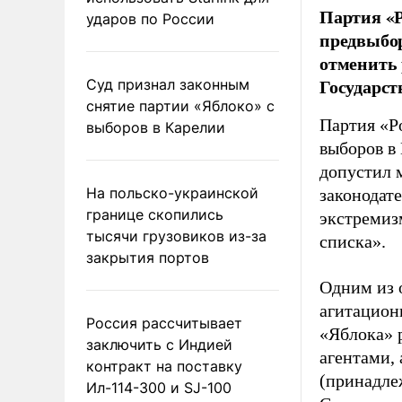
Партия «Р
ударов по России
предвыбор
отменить 
Государст
Суд признал законным
снятие партии «Яблоко» с
Партия «Р
выборов в Карелии
выборов в
допустил 
На польско-украинской
законодат
границе скопились
экстремиз
тысячи грузовиков из-за
списка».
закрытия портов
Одним из 
агитацион
Россия рассчитывает
«Яблока» 
заключить с Индией
агентами,
контракт на поставку
(принадле
Ил-114-300 и SJ-100