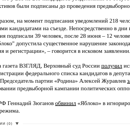
активов были подписаны до проведения предвыборног
разом, на момент подписания уведомлений 218 чело
ми кандидатами на съезде. Непосредственно в дни 
я подписали 39 человек, после 28 июня – 12 челов
блоко" допустила существенное нарушение законода
 и регистрации», – говорится в исковом заявлении
а газета ВЗГЛЯД, Верховный суд России
получил
ис
гистрации федерального списка кандидатов в депут
 Председатель партии «Родина» Алексей Журавлев
з
вании предвыборной кампании политических оппо
РФ Геннадий Зюганов
обвинил
«Яблоко» в игнорир
 режима.
И (0)
▼