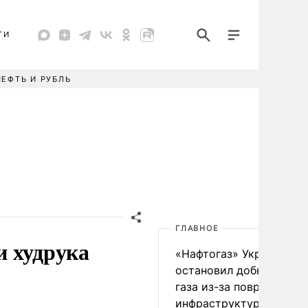
ТИ
НЕФТЬ И РУБЛЬ
ГЛАВНОЕ
и худрука
«Нафтогаз» Украины
остановил добычу нефт
газа из-за повреждения
инфраструктуры