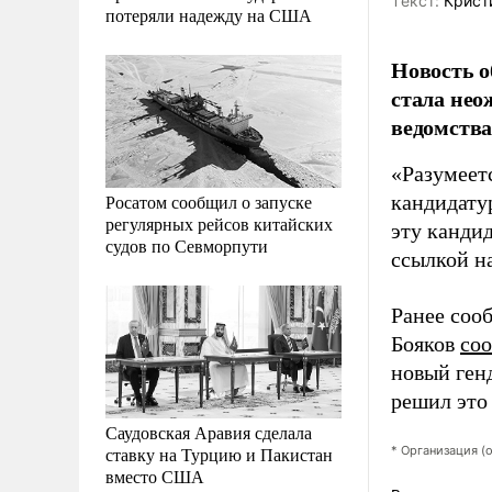
Tекст:
Крист
потеряли надежду на США
Новость о
стала нео
ведомства
«Разумеетс
Росатом сообщил о запуске
кандидату
регулярных рейсов китайских
эту канди
судов по Севморпути
ссылкой н
Ранее соо
Бояков
со
новый ген
решил это 
Саудовская Аравия сделала
ставку на Турцию и Пакистан
* Организация (
вместо США