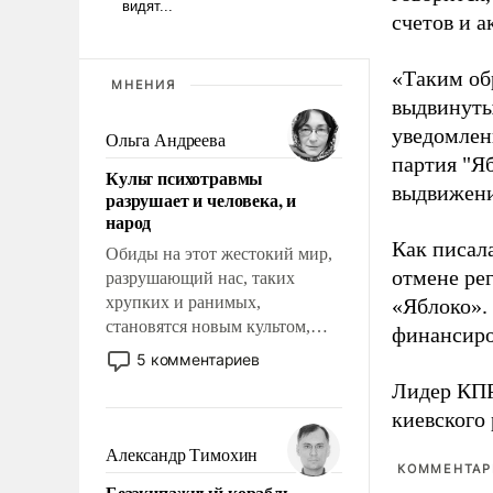
счетов и 
«Таким об
МНЕНИЯ
выдвинуты
уведомлени
Ольга Андреева
партия "Я
Культ психотравмы
выдвижения
разрушает и человека, и
народ
Как писал
Обиды на этот жестокий мир,
отмене ре
разрушающий нас, таких
хрупких и ранимых,
«Яблоко».
становятся новым культом,
финансиро
постепенно вытесняя и
5 комментариев
отменяя традиционное
Лидер КП
требование к человеку – быть
киевского
мужественным и твердым под
ударами судьбы, брать на себя
Александр Тимохин
КОММЕНТАРИ
ответственность, помогать
Безэкипажный корабль –