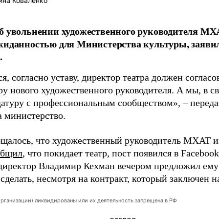
ина Коваленко
б увольнении художественного руководителя МХ
жиданностью для Министерства культуры, заявил
.
я, согласно уставу, директор театра должен согласо
ру нового художественного руководителя. А мы, в с
датуру с профессиональным сообществом», – перед
а министерство.
бщалось, что художественный руководитель МХАТ и
общил
, что покидает театр, пост появился в Faceboo
директор Владимир Кехман вечером предложил ему 
сделать, несмотря на контракт, который заключен на
организации) ликвидированы или их деятельность запрещена в РФ