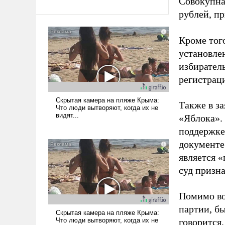
Совокупная
рублей, пр
Кроме тог
установле
избиратель
регистрац
Также в з
«Яблока».
поддержке
документе
является 
суд призн
Помимо во
партии, б
говорится,