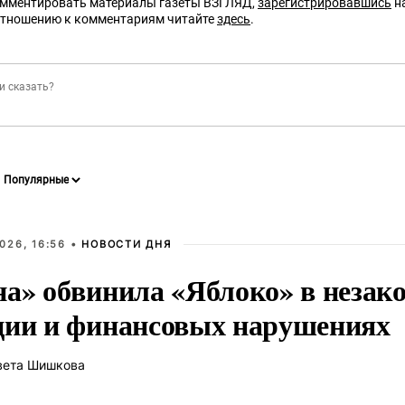
омментировать материалы газеты ВЗГЛЯД,
зарегистрировавшись
на
отношению к комментариям читайте
здесь
.
026, 16:56 •
НОВОСТИ ДНЯ
на» обвинила «Яблоко» в незак
ции и финансовых нарушениях
вета Шишкова