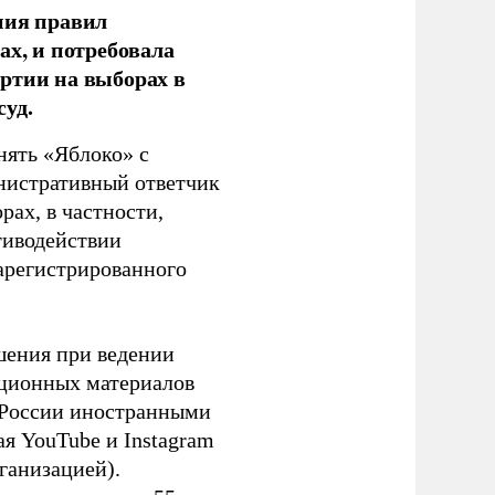
ния правил
ах, и потребовала
ртии на выборах в
уд.
нять «Яблоко» с
инистративный ответчик
ах, в частности,
тиводействии
зарегистрированного
шения при ведении
ационных материалов
в России иностранными
я YouTube и Instagram
ганизацией).