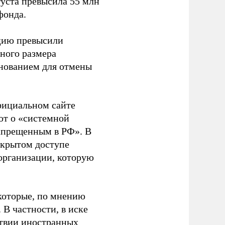
густа превысила 55 млн
фонда.
ацию превысили
ного размера
основанием для отмены
фициальном сайте
ют о «системной
апрещенным в РФ». В
ткрытом доступе
организации, которую
которые, по мнению
В частности, в иске
тствии иностранных