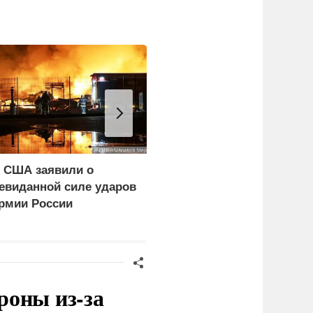
 США заявили о
Импорт нефти из
евиданной силе ударов
Саудовской Аравии в
рмии России
США упал до нуля
роны из-за