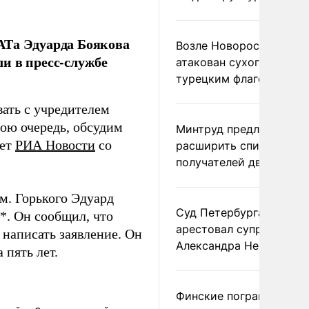
АТа Эдуарда Боякова
Возле Новороссийска
и в пресс-службе
атакован сухогруз под
турецким флагом
вать с учредителем
вою очередь, обсудим
Минтруд предложил
ает
РИА Новости
со
расширить список
получателей двух пенс
м. Горького Эдуард
Суд Петербурга заочно
k*. Он сообщил, что
арестовал супругу
написать заявление. Он
Александра Невзорова
 пять лет.
Финские пограничники