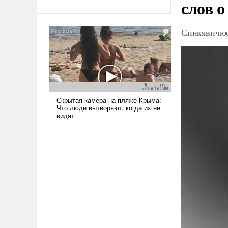
слов о
Ираном опустошила
американские арсеналы.
Синкявичюс
Сложившаяся ситуация
означает многолетний период
уязвимости США, например,
перед Китаем.