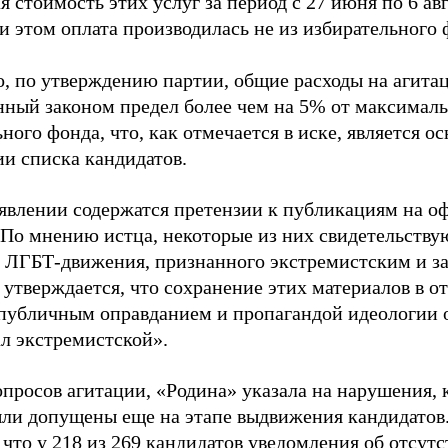
 стоимость этих услуг за период с 27 июня по 6 ав
и этом оплата производилась не из избирательного 
о, по утверждению партии, общие расходы на агит
нный законом предел более чем на 5% от максималь
ного фонда, что, как отмечается в иске, является 
ии списка кандидатов.
аявлении содержатся претензии к публикациям на о
 По мнению истца, некоторые из них свидетельству
 ЛГБТ-движения, признанного экстремистским и з
 утверждается, что сохранение этих материалов в о
«публичным оправданием и пропагандой идеологии 
ал экстремистской».
просов агитации, «Родина» указала на нарушения, 
ыли допущены еще на этапе выдвижения кандидатов. 
 что у 218 из 269 кандидатов уведомления об отсу