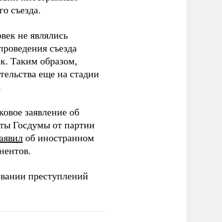
о съезда.
век не являлись
проведения съезда
ек. Таким образом,
тельства еще на стадии
.
ковое заявление об
аты Госдумы от партии
аявил
об иностранном
нентов.
овании преступлений