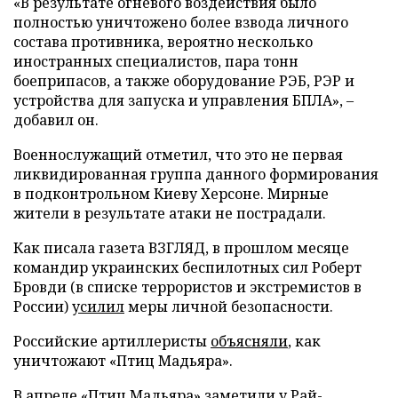
«В результате огневого воздействия было
полностью уничтожено более взвода личного
состава противника, вероятно несколько
иностранных специалистов, пара тонн
боеприпасов, а также оборудование РЭБ, РЭР и
устройства для запуска и управления БПЛА», –
добавил он.
Военнослужащий отметил, что это не первая
ликвидированная группа данного формирования
в подконтрольном Киеву Херсоне. Мирные
жители в результате атаки не пострадали.
Как писала газета ВЗГЛЯД, в прошлом месяце
командир украинских беспилотных сил Роберт
Бровди (в списке террористов и экстремистов в
России)
усилил
меры личной безопасности.
Российские артиллеристы
объясняли
, как
уничтожают «Птиц Мадьяра».
В апреле «Птиц Мадьяра»
заметили
у Рай-