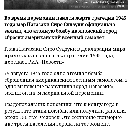
Фото: Keith Levit/STRKHL/Global Look
Press
Во время церемонии памяти жертв трагедии 1945
года мэр Нагасаки Сиро Судзуки официально
заявил, что атомную бомбу на японский город
сбросил американский военный самолет.
Глава Нагасаки Сиро Судзуки в Декларации мира
прямо указал виновника трагедии 1945 года,
передает
РИА «Новости»
.
«9 августа 1945 года одна атомная бомба,
сброшенная американским военным самолетом, в
одно мгновение разрушила город Нагасаки», –
заявил он на мемориальной церемонии.
Градоначальник напомнил, что к концу года в
результате атаки погибли или получили ранения
около 150 тыс. человек. Это составило примерно
две трети населения города на тот момент.