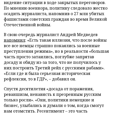
видение ситуации в ходе закрытых переговоров.
По мнению военкора, политику следовало жестко
осадить журналиста, напомнив о 27 млн убитых
фашистами советских граждан во время Великой
Отечественной войны.
В свою очередь журналист Андрей Медведев
напомнил
: «Есть такая иллюзия, что после войны
все-все немцы страшно покаялись за военные
преступления режима», но в реальности «большая
часть просто затаились, поглубже запрятав
досаду и обиду из-за того, что не получилось у
них построить Третий рейх с русскими рабами».
«Если где и была серьезная историческая
рефлексия, то в ГДР», – добавил он.
Спустя десятилетия «досада от поражения,
реваншизм, ненависть к презренным русским
только росли». «Они, политики немецкие и
бизнес, улыбались и думали о том, когда смогут
нам отомстить. Ресентимент – это часть