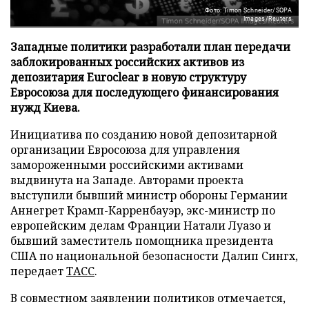
Фото: Timon Schneider/SOPA
Images/Reuters
Западные политики разработали план передачи
заблокированных российских активов из
депозитария Euroclear в новую структуру
Евросоюза для последующего финансирования
нужд Киева.
Инициатива по созданию новой депозитарной
организации Евросоюза для управления
замороженными российскими активами
выдвинута на Западе. Авторами проекта
выступили бывший министр обороны Германии
Аннегрет Крамп-Карренбауэр, экс-министр по
европейским делам Франции Натали Луазо и
бывший заместитель помощника президента
США по национальной безопасности Далип Сингх,
передает
ТАСС
.
В совместном заявлении политиков отмечается,