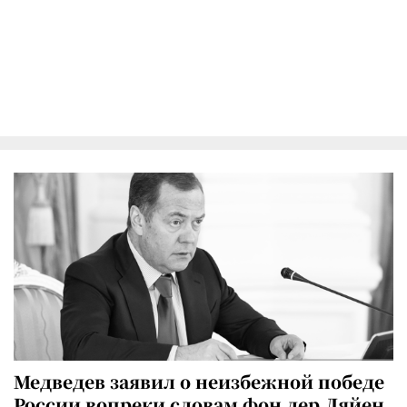
Медведев заявил о неизбежной победе
России вопреки словам фон дер Ляйен