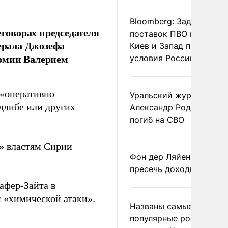
Bloomberg: Задержка
еговорах председателя
поставок ПВО вынудит
ерала Джозефа
Киев и Запад принять
армии Валерием
условия России
 «оперативно
Уральский журналист
длибе или других
Александр Родионов
погиб на СВО
» властям Сирии
Фон дер Ляйен призвал
пресечь доходы России
афер-Зайта в
 «химической атаки».
Названы самые
популярные российски