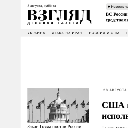
8 августа, суббота
Новость ч
ВС России 
средствам
УКРАИНА
АТАКА НА ИРАН
РОССИЯ И США
28 АВГУСТА 
США п
испол
Закон Грэма против России