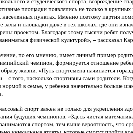
школьного и студенческого спорта, возрождение спа
ртивные площадки появлялись не только в крупных г
 населенных пунктах. Именно поэтому партия помо
е залы и площадки даже в тех школах, где они изна
рены проектом. Благодаря этому тысячи ребят пол
заниматься физической культурой», – рассказал Ка
ачение, по его мнению, имеет личный пример родит
лимпийский чемпион, формируется отношение ребен
 образу жизни. «Путь спортсмена начинается гораз
 – с того, насколько спортивны сами родители. Ког
я нормой в семье, у ребенка значительно больше ша
н.
ассовый спорт важен не только для укрепления здо
тания будущих чемпионов. «Здесь чистая математик
 занимаются спортом, тем выше вероятность, что ср
льно уникальные атлеты, которые смогут пройти все