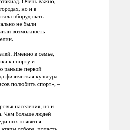
ртакиад. Очень важно,
ородах, но и в
гала оборудовать
чально не были
учили возможность
релин.
елей. Именно в семье,
ка к спорту и
до раньше первой
да физическая культура
нсов полюбить спорт», –
ровья населения, но и
а. Чем больше людей
еди них появятся
 этапы отбора, попасть