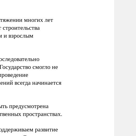
отяжении многих лет
т строительства
м и взрослым
оследовательно
Государство смогло не
проведение
ений всегда начинается
ыть предусмотрена
ственных пространствах.
оддерживаем развитие