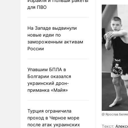
Израиля и Польши ракеты
для ПВО
На Западе выдвинули
новые идеи по
замороженным активам
России
Упавшим БПЛА в
Болгарии оказался
украинский дрон-
приманка «Майя»
Турция ограничила
@ Ярослав Беля
проход в Черное море
после атак украинских
Tекст:
Алекс