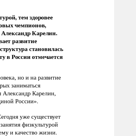
урой, тем здоровее
новых чемпионов,
 Александр Карелин.
вает развитие
аструктура становилась
ту в России отмечается
овека, но и на развитие
орых заниматься
л Александр Карелин,
диной России».
Сегодня уже существует
 занятия физкультурой
ему и качество жизни.