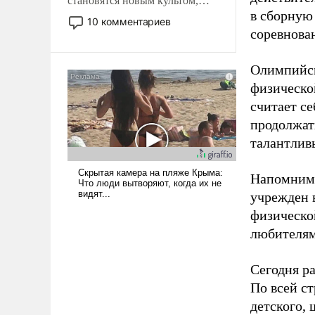
становятся новым культом,
в сборную
постепенно вытесняя и
10 комментариев
отменяя традиционное
соревнова
требование к человеку – быть
мужественным и твердым под
Олимпийск
ударами судьбы, брать на себя
физическо
ответственность, помогать
считает се
слабым, идти вперед и
продолжат
адаптироваться.
талантлив
Напомним,
учрежден в
физическо
любителям
Сегодня ра
По всей с
детского, 