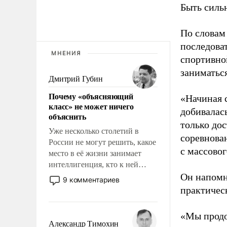
Быть силь
По словам
последоват
МНЕНИЯ
спортивно
заниматьс
Дмитрий Губин
Почему «объясняющий
«Начиная 
класс» не может ничего
добивалас
объяснить
только до
Уже несколько столетий в
соревнова
России не могут решить, какое
с массовог
место в её жизни занимает
интеллигенция, кто к ней
принадлежит, а кого из неё
Он напомн
9 комментариев
исключили с правом
практическ
восстановления и без оного. И
чем она отличается от просто
«Мы продо
образованных людей. Иногда
Александр Тимохин