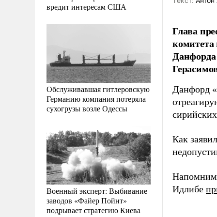
Tекст:
Антон 
вредит интересам США
Глава пре
комитета
Данфорда 
Герасимо
Обслуживавшая гитлеровскую
Данфорд «
Германию компания потеряла
отреагиру
сухогрузы возле Одессы
сирийских
Как заяви
недопусти
Напомним,
Идлибе
пр
Военный эксперт: Выбивание
заводов «Файер Пойнт»
подрывает стратегию Киева