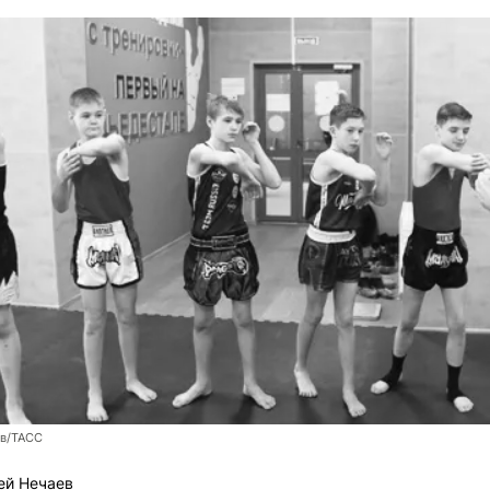
ев/ТАСС
ей Нечаев