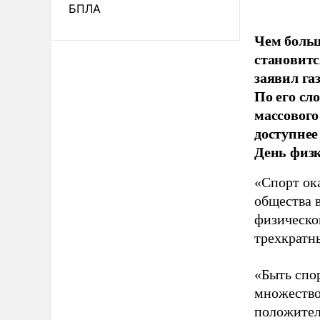
БПЛА
Чем больш
становитс
заявил г
По его сл
массового
доступнее
День физ
«Спорт ока
общества 
физическо
трехкратн
«Быть спо
множество
положител