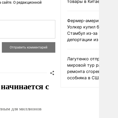
товары в Китае
 сайте. О редакционной
Фермер-американец
Уолкер купил билет в
Стамбул из-за угрозы
депортации из России
Лагутенко отправился в
мировой тур ради
ремонта сгоревшего
особняка в США
начинается с
упным для миллионов