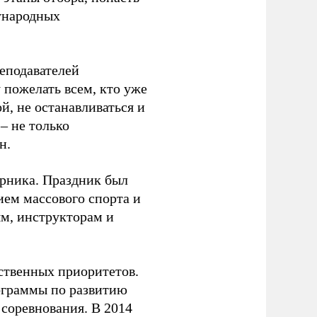
ународных
еподавателей
пожелать всем, кто уже
й, не останавливаться и
– не только
н.
урника. Праздник был
ием массового спорта и
ям, инструкторам и
рственных приоритетов.
ограммы по развитию
 соревнования. В 2014