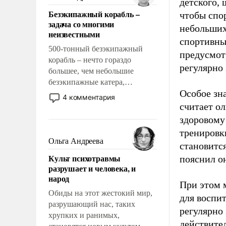
детского, 
казалось, что эти вопросы
Безэкипажный корабль –
чтобы спо
решены раз и навсегда, но –
задача со многими
нет, не решены.
небольших
неизвестными
спортивны
500-тонный безэкипажный
предусмот
корабль – нечто гораздо
регулярно 
большее, чем небольшие
безэкипажные катера,
Особое зн
применение которых уже
4 комментария
стало обыденностью. Задача по
считает о
созданию такого корабля очень
здоровому
сложна и амбициозна. Однако
тренировки
и ее реализация радикально
Ольга Андреева
становитс
поднимет наши боевые
Культ психотравмы
пояснил о
возможности.
разрушает и человека, и
народ
При этом м
Обиды на этот жестокий мир,
для воспи
разрушающий нас, таких
регулярно
хрупких и ранимых,
действите