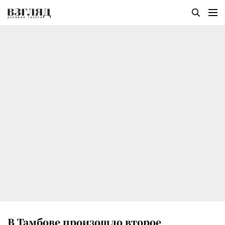
В Тамбове произошло второе