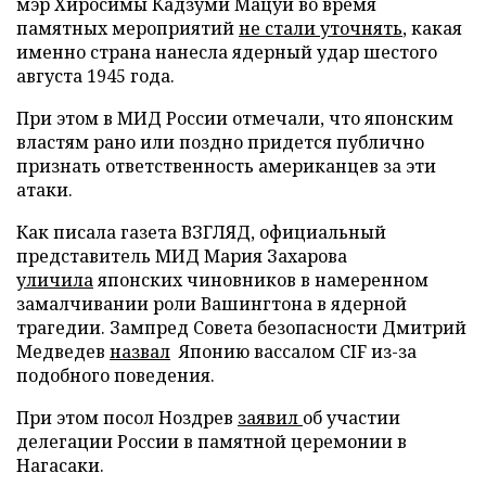
мэр Хиросимы Кадзуми Мацуи во время
памятных мероприятий
не стали уточнять
, какая
именно страна нанесла ядерный удар шестого
августа 1945 года.
При этом в МИД России отмечали, что японским
властям рано или поздно придется публично
признать ответственность американцев за эти
атаки.
Как писала газета ВЗГЛЯД, официальный
представитель МИД Мария Захарова
уличила
японских чиновников в намеренном
замалчивании роли Вашингтона в ядерной
трагедии. Зампред Совета безопасности Дмитрий
Медведев
назвал
Японию вассалом CIF из-за
подобного поведения.
При этом посол Ноздрев
заявил
об участии
делегации России в памятной церемонии в
Нагасаки.