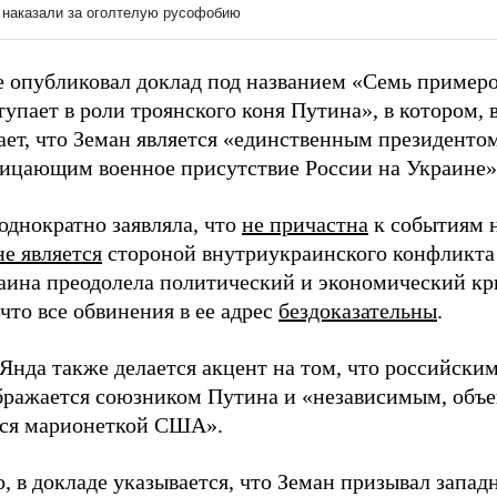
е опубликовал доклад под названием «Семь примеро
упает в роли троянского коня Путина», в котором, в
ает, что Земан является «единственным президентом
ицающим военное присутствие России на Украине»
однократно заявляла, что
не причастна
к событиям 
не является
стороной внутриукраинского конфликта 
аина преодолела политический и экономический кр
что все обвинения в ее адрес
бездоказательны
.
 Янда также делается акцент на том, что российс
бражается союзником Путина и «независимым, объе
ся марионеткой США».
, в докладе указывается, что Земан призывал запа