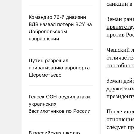
санкции в
Командир 76-й дивизии
Земан ран
ВДВ назвал потери ВСУ на
препятств
Добропольском
против Ро
направлении
Чешский л
отличаетс
Путин разрешил
способнос
приватизацию аэропорта
Шереметьево
Земан дей
дружеских
президент
Генсек ООН осудил атаки
украинских
беспилотников по России
После июл
отношения
следует п
В российских школах