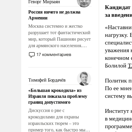
Геворг Мирзаян
Кандидат 
означает многолетний период
Россия ничего не должна
уязвимости США, например,
за введен
Армении
перед Китаем.
Москва системно и жестко
«Наставни
разрушает тот фантастический
нагрузку. 
мир, который Пашинян рисует
специалис
для армянского населения.
уважения к
Мир, где политические
17 комментариев
конечном с
прожекты будут безусловно
Болилой
Т
оплачиваться за счет
российских
налогоплательщиков и где
Политик п
Тимофей Бордачёв
Еревану за свои поступки не
По ее мне
«Большая крокодила» из
нужно отвечать.
Израиля показала проблему
систему в
границ допустимого
Институт 
Дискуссия о рве с
крокодилами для охраны
в медицине
израильских тюрем – это
программе
пример того, как быстро мы