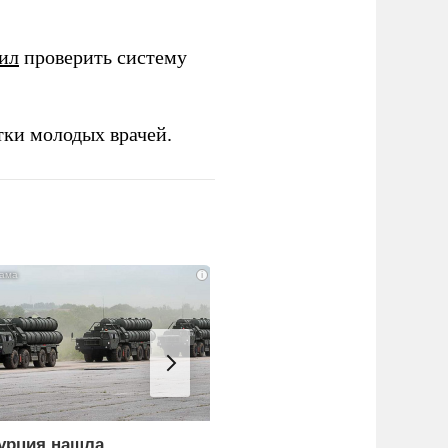
ил
проверить систему
тки молодых врачей.
i
урция нашла
«Генерал-провал»: кака