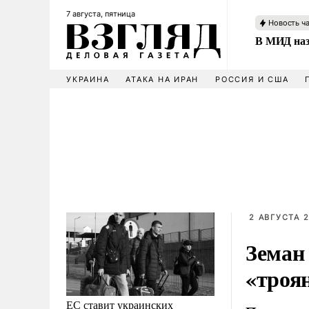
7 августа, пятница
Новость ч
В МИД наз
УКРАИНА
АТАКА НА ИРАН
РОССИЯ И США
2 АВГУСТА 2
Земан 
«троя
ЕС ставит украинских