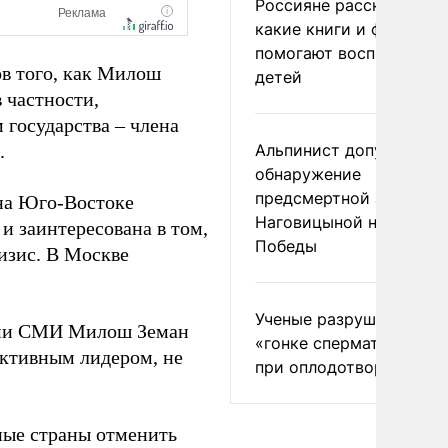
Россияне рассказали,
какие книги и фильмы
помогают воспитывать
в того, как Милош
детей
 частности,
 государства – члена
.
Альпинист допустил
обнаружение
предсмертной записки
на Юго-Востоке
Наговицыной на пике
и заинтересована в том,
Победы
изис. В Москве
Ученые разрушили миф
кими СМИ Милош Земан
«гонке сперматозоидов
ктивным лидером, не
при оплодотворении
дные страны отменить