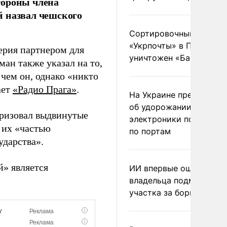
тороны члена
й назвал чешского
Сортировочный пункт
«Укрпочты» в Павлогра
ерия партнером для
уничтожен «Бандероль
ман также указал на то,
чем он, однако «никто
ает
«Радио Прага»
.
На Украине предупреди
об удорожании китайс
еризовал выдвинутые
электроники после уда
 их «частью
по портам
ударства».
й» является
ИИ впервые оштрафова
владельца подмосковн
участка за борщевик