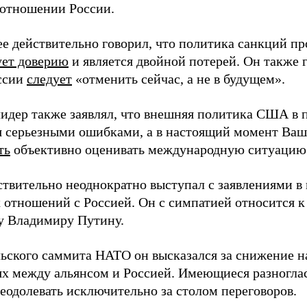
 отношении России.
ее действительно говорил, что политика санкций пр
ует доверию
и является двойной потерей. Он также 
ссии
следует
«отменить сейчас, а не в будущем».
идер также заявлял, что внешняя политика США в 
я серьезными ошибками, а в настоящий момент Ваш
ть
объективно оценивать международную ситуацию
ствительно неоднократно выступал с заявлениями в
 отношений с Россией. Он с симпатией относится к
у Владимиру Путину.
ьского саммита НАТО он высказался за снижение н
х между альянсом и Россией. Имеющиеся разноглас
реодолевать исключительно за столом переговоров.