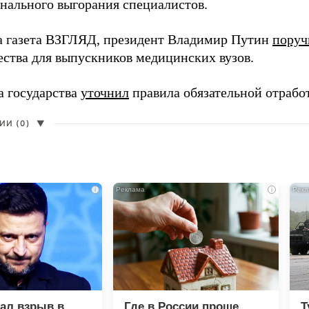
нального выгорания специалистов.
а газета ВЗГЛЯД, президент Владимир Путин
поруч
ества для выпускников медицинских вузов.
а государства
уточнил
правила обязательной отрабо
И (0)
▼
i
i
зал взрыв в
Где в России проще
Т