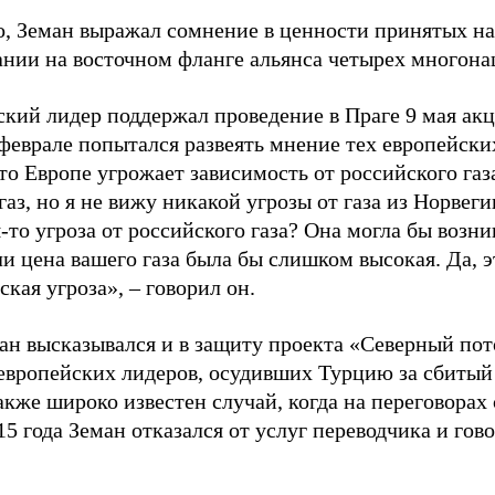
о, Земан выражал сомнение в ценности принятых н
ании на восточном фланге альянса четырех многона
ский лидер поддержал проведение в Праге 9 мая ак
 феврале попытался развеять мнение тех европейски
то Европе угрожает зависимость от российского газ
аз, но я не вижу никакой угрозы от газа из Норвег
-то угроза от российского газа? Она могла бы возни
ли цена вашего газа была бы слишком высокая. Да, 
кая угроза», – говорил он.
ан высказывался и в защиту проекта «Северный пото
европейских лидеров, осудивших Турцию за сбитый
акже широко известен случай, когда на переговора
5 года Земан отказался от услуг переводчика и гов