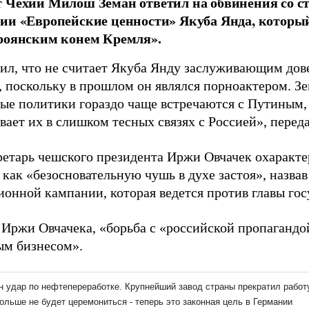
 Чехии Милош Земан ответил на обвинения со с
ии «Европейские ценности» Якуба Янда, которы
роянским конем Кремля».
вил, что не считает Якуба Янду заслуживающим дов
 поскольку в прошлом он являлся порноактером. Зе
ные политики гораздо чаще встречаются с Путиным, 
вает их в слишком тесных связях с Россией», перед
ретарь чешского президента Иржи Овчачек охаракт
как «безосновательную чушь в духе застоя», назвав
онной кампании, которая ведется против главы гос
 Иржи Овчачека, «борьба с «российской пропагандо
м бизнесом».