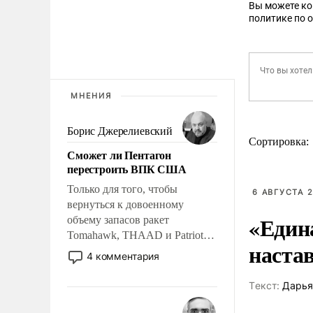
Вы можете к
политике по 
МНЕНИЯ
Борис Джерелиевский
Сортировка:
Сможет ли Пентагон
перестроить ВПК США
Только для того, чтобы
6 АВГУСТА 2
вернуться к довоенному
«Един
объему запасов ракет
Tomahawk, THAAD и Patriot
наста
США потребуется более трех
4 комментария
лет. Даже небольшая война с
Ираном опустошила
Tекст:
Дарья
американские арсеналы.
Сложившаяся ситуация