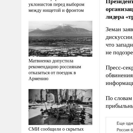
Президент
уклонистов перед выбором
организац
между нищетой и фронтом
лидера «т
Земан зая
дискуссии,
что запад
не подозре
Матвиенко допустила
рекомендацию россиянам
Пресс-сек
отказаться от поездок в
обвинения 
Армению
информаци
По словам
прибыльны
СМИ сообщили о скрытых