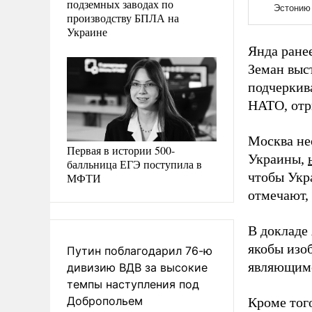
подземных заводах по
производству БПЛА на
Украине
Янда ране
Земан выст
подчеркив
НАТО, отр
Москва не
Первая в истории 500-
Украины,
балльница ЕГЭ поступила в
чтобы Укр
МФТИ
отмечают, 
В докладе
якобы изо
Путин поблагодарил 76-ю
являющим
дивизию ВДВ за высокие
темпы наступления под
Добропольем
Кроме того