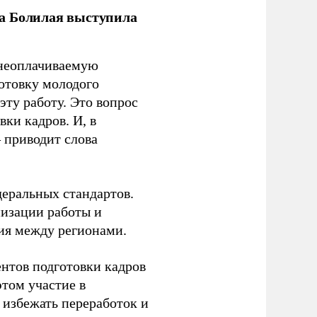
ла Болилая выступила
 неоплачиваемую
готовку молодого
ту работу. Это вопрос
ки кадров. И, в
– приводит слова
еральных стандартов.
низации работы и
ия между регионами.
ентов подготовки кадров
этом участие в
избежать переработок и