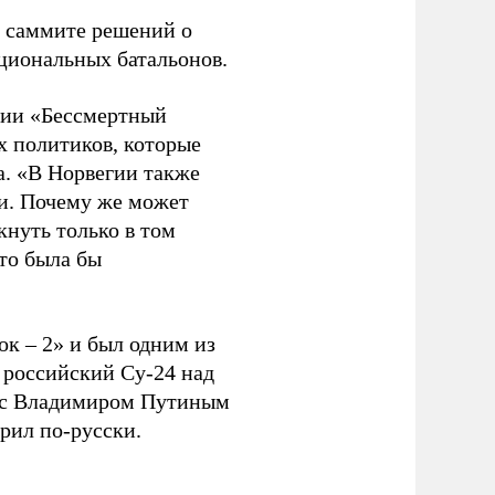
а саммите решений о
циональных батальонов.
ции «Бессмертный
х политиков, которые
а. «В Норвегии также
ии. Почему же может
кнуть только в том
это была бы
к – 2» и был одним из
 российский Су-24 над
х с Владимиром Путиным
орил по-русски.