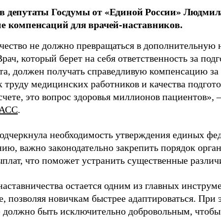
в депутаты Госдумы от «Единой России» Людми
ие компенсаций для врачей-наставников.
чество не должно превращаться в дополнительную
Врач, который берет на себя ответственность за под
та, должен получать справедливую компенсацию за э
 труду медицинских работников и качества подготов
чете, это вопрос здоровья миллионов пациентов», 
АСС
.
одчеркнула необходимость утверждения единых фед
нию, важно законодательно закрепить порядок орга
ыплат, что поможет устранить существенные различ
наставничества остается одним из главных инструм
, позволяя новичкам быстрее адаптироваться. При 
 должно быть исключительно добровольным, чтобы 