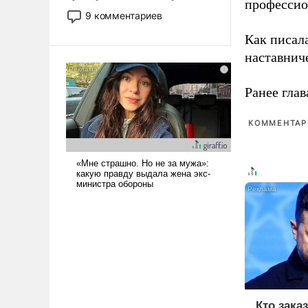
профессио
двигаемся по пути
9 комментариев
революционных изменений.
Как писал
То, что несколько лет назад
было образом для
наставнич
псевдонаучной фантастики,
стало всерьез обсуждаемой
Ранее глав
идеей.
КОММЕНТАРИ
Кто зака