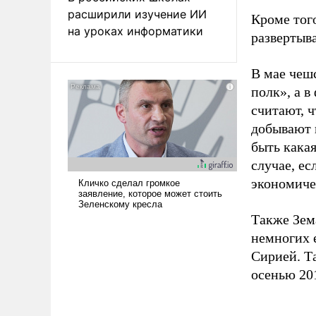
расширили изучение ИИ
Кроме тог
на уроках информатики
развертыв
В мае чеш
полк», а в
считают, ч
добывают г
быть какая
случае, ес
экономичес
Также Зем
немногих 
Сирией. Т
осенью 201