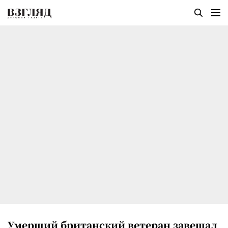
Умерший британский ветеран завещал