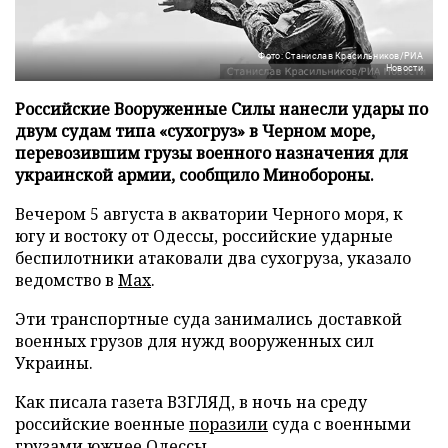
Фото: Станислав Красильников/РИА
Новости
Российские Вооруженные Силы нанесли удары по
двум судам типа «сухогруз» в Черном море,
перевозившим грузы военного назначения для
украинской армии, сообщило Минобороны.
Вечером 5 августа в акватории Черного моря, к
югу и востоку от Одессы, российские ударные
беспилотники атаковали два сухогруза, указало
ведомство в
Max
.
Эти транспортные суда занимались доставкой
военных грузов для нужд вооруженных сил
Украины.
Как писала газета ВЗГЛЯД, в ночь на среду
российские военные
поразили
суда с военными
грузами южнее Одессы.