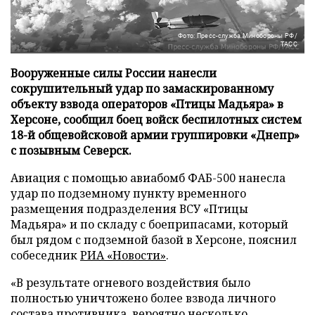
Фото: Пресс-служба Минобороны РФ/
ТАСС
Вооруженные силы России нанесли
сокрушительный удар по замаскированному
объекту взвода операторов «Птицы Мадьяра» в
Херсоне, сообщил боец войск беспилотных систем
18-й общевойсковой армии группировки «Днепр»
с позывным Северск.
Авиация с помощью авиабомб ФАБ-500 нанесла
удар по подземному пункту временного
размещения подразделения ВСУ «Птицы
Мадьяра» и по складу с боеприпасами, который
был рядом с подземной базой в Херсоне, пояснил
собеседник
РИА «Новости»
.
«В результате огневого воздействия было
полностью уничтожено более взвода личного
состава противника, вероятно несколько